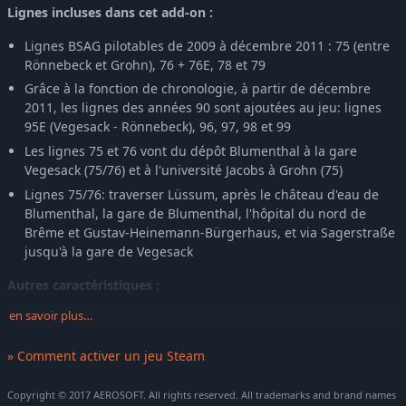
Lignes incluses dans cet add-on :
OMSI 2 Add-on IVECO Bus Family Urbanway Natural Power
-36%
11,58€
OMSI 2 Add-on Downloadpack Vol. 13 - AI Cars
Lignes BSAG pilotables de 2009 à décembre 2011 : 75 (entre
-35%
8,40€
Rönnebeck et Grohn), 76 + 76E, 78 et 79
OMSI 2 Add-On Downloadpack Vol. 5 - AI People
-34%
4,61€
Grâce à la fonction de chronologie, à partir de décembre
OMSI 2 Downloadpack Vol. 4 - AI-Vehicles
-35%
8,40€
2011, les lignes des années 90 sont ajoutées au jeu: lignes
OMSI 2 Downloadpack Vol. 6 - AI-People
-34%
4,61€
95E (Vegesack - Rönnebeck), 96, 97, 98 et 99
OMSI 2 Add-On Masterbus Gen 3 Pack
-35%
9,66€
Les lignes 75 et 76 vont du dépôt Blumenthal à la gare
OMSI 2 Add-On München City
-36%
15,97€
Vegesack (75/76) et à l'université Jacobs à Grohn (75)
OMSI 2 Add-On Cologne
-36%
12,82€
Lignes 75/76: traverser Lüssum, après le château d'eau de
Blumenthal, la gare de Blumenthal, l'hôpital du nord de
OMSI 2 Add-On Velbert
-35%
6,50€
Brême et Gustav-Heinemann-Bürgerhaus, et via Sagerstraße
OMSI 2 Downloadpack Vol. 8 - AI people
-34%
4,61€
jusqu'à la gare de Vegesack
OMSI 2 Add-On Irisbus Intercity Pack
-36%
11,56€
Autres caractéristiques :
OMSI 2 Add-On Heuliez Bus-Pack Access Bus GX327
-36%
11,56€
OMSI 2 Add-On Citybus 628c & 628g LF
-35%
9,66€
en savoir plus…
BSAG MAN Lions City, 12 m, modèle 2009, et BSAG MAN Lions
City, modèles 18,75 m, 2009, 2010 et 2012
OMSI 2 Add-On Leitstellen-Simulator
-36%
12,82€
» Comment activer un jeu Steam
Trafic ferroviaire (ligne DB AI Bremen-Vegesack - Gare
OMSI 2 Add-On OmniNavigation
-35%
6,50€
centrale de Brême, route AI de l'OEN Bremen-Vegesack -
OMSI 2 Add-On Saint-Servan
-36%
15,97€
Copyright © 2017 AEROSOFT. All rights reserved. All trademarks and brand names
Bremen-Farge) avec un matériel roulant conforme