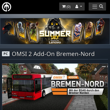
(
0
)
OMSI 2 Add-On Bremen-Nord
PC