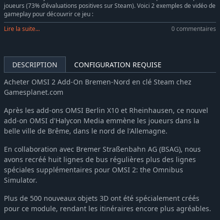
OMSI 2 Add-on Coachbus 303-Series
-35%
9,66€
joueurs (73% d'évaluations positives sur Steam). Voici 2 exemples de vidéo de
gameplay pour découvrir ce jeu :
OMSI 2 Add-on C2 Family Vol. 1 City Buses
-36%
11,56€
Lire la suite...
0 commentaires
OMSI 2 Add-On MAN SL200
-35%
9,66€
OMSI 2 Add-on Irisbus Family Interurban Evadys
-35%
9,66€
OMSI 2 Add-on Agora Bus Family Citybus Vol. 1
-36%
11,56€
DESCRIPTION
CONFIGURATION REQUISE
OMSI 2 Add-on Hohenkirchen
-36%
15,97€
Acheter OMSI 2 Add-On Bremen-Nord en clé Steam chez
OMSI 2 Add-on MAN Interurban Lion's Intercity LE
-36%
11,56€
Gamesplanet.com
OMSI 2 Add-on Agora Bus Family Citybus Vol. 2
-36%
11,56€
Après les add-ons OMSI Berlin X10 et Rheinhausen, ce nouvel
OMSI 2 Add-On S41X LE Business Series
-35%
9,68€
add-on OMSI d'Halycon Media emmène les joueurs dans la
OMSI 2 Add-on Heuliez Bus Pack GX x37 Electric Edition
-36%
11,56€
belle ville de Brême, dans le nord de l'Allemagne.
OMSI 2 Add-on MAN Standardbus II
-36%
11,58€
En collaboration avec Bremer Straßenbahn AG (BSAG), nous
OMSI 2 Add-On Citybus o530
-36%
11,58€
avons recréé huit lignes de bus régulières plus des lignes
OMSI 2 Add-on Berlin Line 300
-36%
12,82€
spéciales supplémentaires pour OMSI 2: the Omnibus
OMSI 2 Add-on Zurich Tram Line 11
-36%
12,85€
Simulator.
OMSI 2 Add-on LIKINO-677
-35%
9,66€
Plus de 500 nouveaux objets 3D ont été spécialement créés
OMSI 2 Add-on City & Regionbus 200 Series
-35%
6,54€
pour ce module, rendant les itinéraires encore plus agréables.
OMSI 2 Add-On S400NF City Bus Series
-35%
9,68€