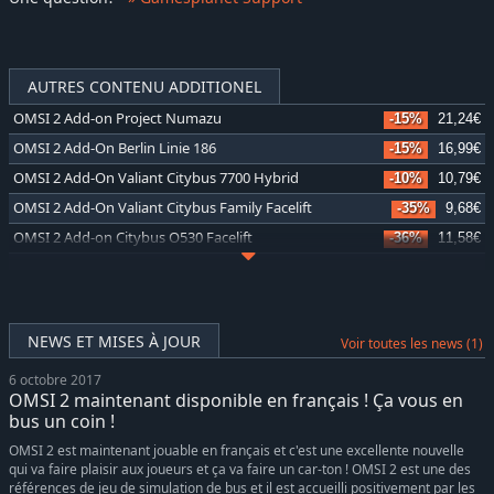
AUTRES CONTENU ADDITIONEL
OMSI 2 Add-on Project Numazu
-15%
21,24€
OMSI 2 Add-On Berlin Linie 186
-15%
16,99€
OMSI 2 Add-On Valiant Citybus 7700 Hybrid
-10%
10,79€
OMSI 2 Add-On Valiant Citybus Family Facelift
-35%
9,68€
OMSI 2 Add-on Citybus O530 Facelift
-36%
11,58€
OMSI 2 Add-On Thüringer Wald
-37%
18,99€
OMSI 2 Add-on Valiant Citybus Family
-35%
9,68€
OMSI 2 Add-on IVECO Bus-Familie Crealis Natural Power
-36%
11,56€
NEWS ET MISES À JOUR
Voir toutes les news (1)
OMSI 2 Add-On Lancsbus Omnidecker
-35%
9,68€
6 octobre 2017
OMSI 2 Add-on Heuliez Bus Pack GX x37 Diesel Edition
-36%
11,56€
OMSI 2 maintenant disponible en français ! Ça vous en
OMSI 2 Add-on IVECO Bus Family Urbanway
-36%
11,56€
bus un coin !
OMSI 2 Add-on IVECO Bus-Familie Überland Evadys
-35%
9,66€
OMSI 2 est maintenant jouable en français et c'est une excellente nouvelle
qui va faire plaisir aux joueurs et ça va faire un car-ton ! OMSI 2 est une des
OMSI 2 Tools - Power Toolkit
-35%
9,66€
références de jeu de simulation de bus et il est accueilli positivement par les