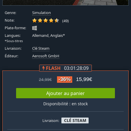
Genre:
Simulation
Note:
(49)
Plate-forme:
Langues:
Allemand, Anglais*
*Sous-titres
Livraison:
Clé Steam
Éditeur:
Aerosoft GmbH
FLASH
03:01:28:08
-36%
15,99€
24,99€
Ajouter au panier
Disponibilité : en stock
CLÉ STEAM
Livraison: