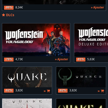
» Ajouter
-86%
8,34€
DLCs
» Ajouter
-76%
4,73€
-81%
5,63€
»
»
-62%
3,82€
-62%
3,82€