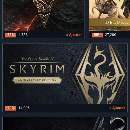
» Ajouter
-76%
4,73€
-55%
27,28€
» Ajouter
-70%
14,99€