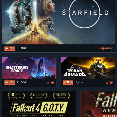
» Ajouter
-28%
35,99€
»
»
-22%
15,55€
-20%
7,98€