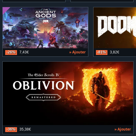
» Ajouter
-26%
7,43€
-81%
3,82€
» Ajouter
-36%
35,38€