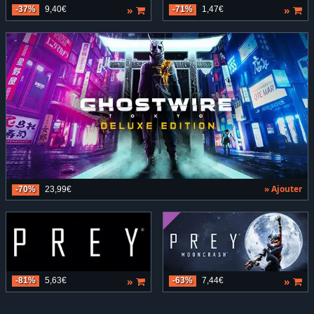
»
»
-37%
9,40€
-71%
1,47€
» Ajouter
-70%
23,99€
»
»
-81%
5,63€
-63%
7,44€