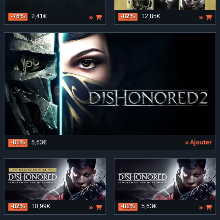
»
»
-76%
2,41€
-82%
12,85€
» Ajouter
-81%
5,63€
»
»
-82%
10,99€
-81%
5,63€