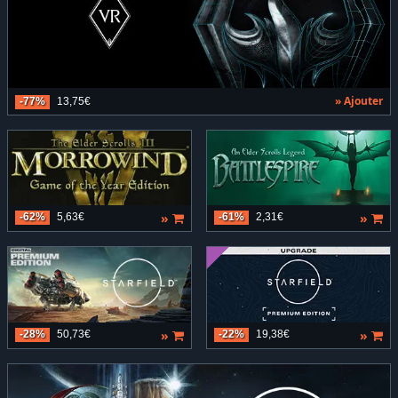
» Ajouter
-77%
13,75€
»
»
-62%
5,63€
-61%
2,31€
»
»
-28%
50,73€
-22%
19,38€