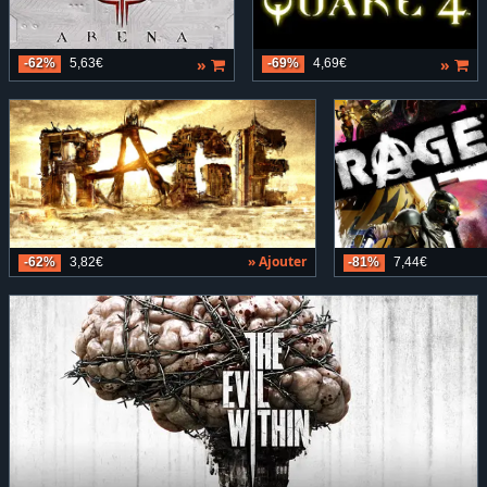
»
»
-62%
5,63€
-69%
4,69€
» Ajouter
-62%
3,82€
-81%
7,44€