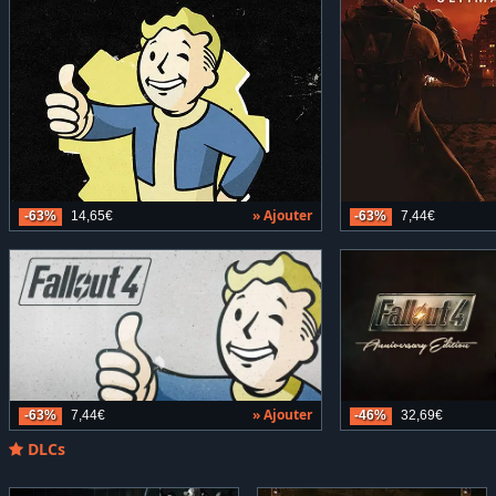
» Ajouter
-63%
14,65€
-63%
7,44€
» Ajouter
-63%
7,44€
-46%
32,69€
DLCs