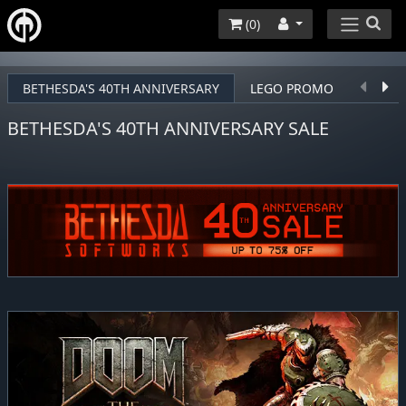
(
0
)
BETHESDA'S 40TH ANNIVERSARY
LEGO PROMO
DEVOL
BETHESDA'S 40TH ANNIVERSARY SALE