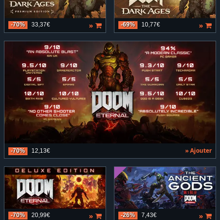
»
»
-70%
33,37€
-69%
10,77€
» Ajouter
-70%
12,13€
»
»
-70%
20,99€
-26%
7,43€