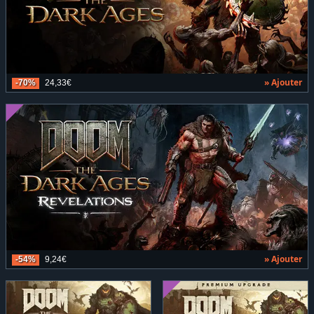
» Ajouter
-70%
24,33€
» Ajouter
-54%
9,24€