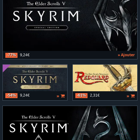
» Ajouter
-77%
9,24€
»
»
-54%
9,24€
-61%
2,31€