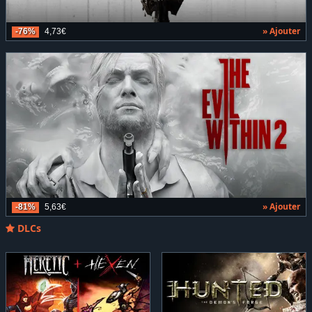
» Ajouter
-76%
4,73€
» Ajouter
-81%
5,63€
DLCs