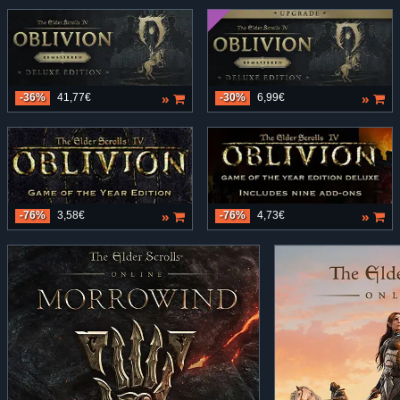
»
»
-36%
41,77€
-30%
6,99€
»
»
-76%
3,58€
-76%
4,73€