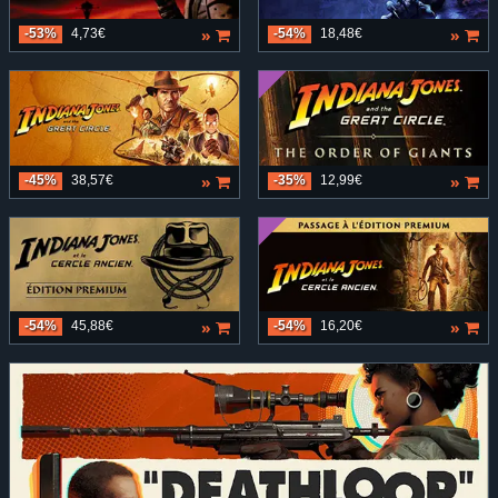
»
»
-53%
4,73€
-54%
18,48€
»
»
-45%
38,57€
-35%
12,99€
»
»
-54%
45,88€
-54%
16,20€