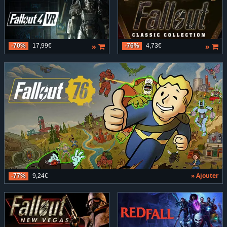
»
»
-70%
17,99€
-76%
4,73€
» Ajouter
-77%
9,24€