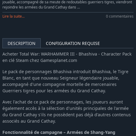
jouable, accompagné de sa meute de redoutables guerriers tigres, viendront
Total War: WARHAMMER III - Champions of Chaos
-51%
7,76€
rejoindre les armées du Grand Cathay dans ...
Total War: WARHAMMER III - Ogre Kingdoms
-51%
5,87€
Lire la suite...
0 commentaires
DESCRIPTION
CONFIGURATION REQUISE
Acheter Total War: WARHAMMER III - Bhashiva - Character Pack
en clé Steam chez Gamesplanet.com
Le pack de personnages Bhashiva introduit Bhashiva, le Tigre
Blanc, en tant que nouveau Seigneur légendaire jouable,
accompagné d'une compagnie mortelle de mercenaires
Guerriers tigres pour les armées du Grand Cathay.
Avec l'achat de ce pack de personnages, les joueurs auront
également accès à la sélection d'unités principales de l'armée
du Grand Cathay s'ils ne possèdent pas déjà d'autres contenus
associés au Grand Cathay.
Fonctionnalité de campagne – Armées de Shang-Yang