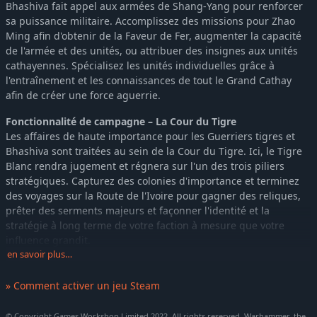
Bhashiva fait appel aux armées de Shang-Yang pour renforcer
sa puissance militaire. Accomplissez des missions pour Zhao
Ming afin d'obtenir de la Faveur de Fer, augmenter la capacité
de l'armée et des unités, ou attribuer des insignes aux unités
cathayennes. Spécialisez les unités individuelles grâce à
l'entraînement et les connaissances de tout le Grand Cathay
afin de créer une force aguerrie.
Fonctionnalité de campagne – La Cour du Tigre
Les affaires de haute importance pour les Guerriers tigres et
Bhashiva sont traitées au sein de la Cour du Tigre. Ici, le Tigre
Blanc rendra jugement et régnera sur l'un des trois piliers
stratégiques. Capturez des colonies d'importance et terminez
des voyages sur la Route de l'Ivoire pour gagner des reliques,
prêter des serments majeurs et façonner l'identité et la
stratégie à long terme de votre faction à mesure que votre
influence grandit.
en savoir plus…
Style de jeu en bataille
Bhashiva et les Guerriers tigres se battent comme une meute
» Comment activer un jeu Steam
agressive, se reposant sur la vitesse, l'agilité et la furtivité. Ils
récompensent les joueurs qui pensent comme des prédateurs ;
© Copyright Games Workshop Limited 2022. All rights reserved. Warhammer, the