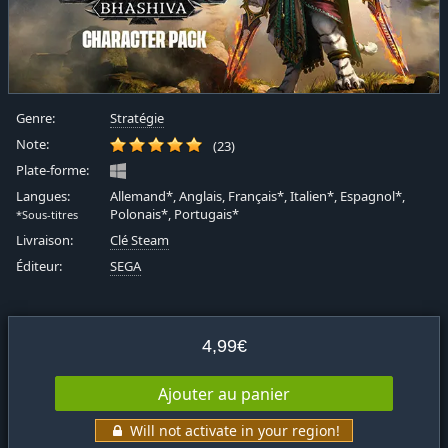
Genre:
Stratégie
Note:
(23)
Plate-forme:
Langues:
Allemand*, Anglais, Français*, Italien*, Espagnol*,
Polonais*, Portugais*
*Sous-titres
Livraison:
Clé Steam
Éditeur:
SEGA
4,99€
Ajouter au panier
Will not activate in your region!