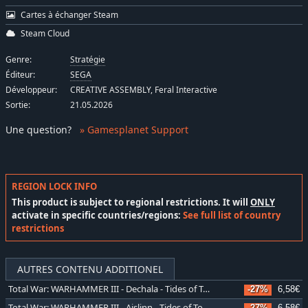
Cartes à échanger Steam
Steam Cloud
Genre:
Stratégie
Éditeur:
SEGA
Développeur:
CREATIVE ASSEMBLY, Feral Interactive
Sortie:
21.05.2026
Une question
?
» Gamesplanet Support
REGION LOCK INFO
This product is subject to regional restrictions. It will
ONLY
activate in specific countries/regions:
See full list of country
restrictions
AUTRES CONTENU ADDITIONEL
Total War: WARHAMMER III - Dechala - Tides of Torment
-27%
6,58€
Total War: WARHAMMER III - Aislinn - Tides of Torment
-27%
6,58€