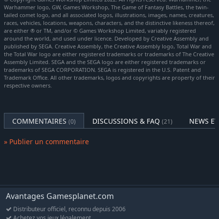
traquant leurs proies sur le champ de bataille avant de les
Warhammer logo, GW, Games Workshop, The Game of Fantasy Battles, the twin-
tailed comet logo, and all associated logos, illustrations, images, names, creatures,
frapper avec violence et précision.
races, vehicles, locations, weapons, characters, and the distinctive likeness thereof,
are either ® or TM, and/or © Games Workshop Limited, variably registered
Nouvelles unités :
around the world, and used under licence. Developed by Creative Assembly and
published by SEGA. Creative Assembly, the Creative Assembly logo, Total War and
Seigneur légendaire : Bhashiva la Tigresse du désert, le
the Total War logo are either registered trademarks or trademarks of The Creative
Assembly Limited. SEGA and the SEGA logo are either registered trademarks or
Tigre Blanc de Shang-Yang
trademarks of SEGA CORPORATION. SEGA is registered in the U.S. Patent and
Seigneur : Guerrier tigre sawai
Trademark Office. All other trademarks, logos and copyrights are property of their
respective owners.
Héros : Prêche-Griffe (Bêtes, Vie et Ombres)
Unité : Guerrier tigre (Haches doubles)
Unité : Traqueurs Guerriers tigres (Disques de lancer)
COMMENTAIRES
DISCUSSIONS & FAQ
NEWS ET
(0)
(21)
Unité : Guerriers tigres de la Griffe de Fer (Guandao)
» Publier un commentaire
Avantages Gamesplanet.com
Distributeur officiel, reconnu depuis 2006
Achetez vos jeux légalement