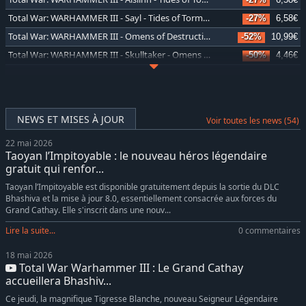
Total War: WARHAMMER III - Sayl - Tides of Torment
-27%
6,58€
Total War: WARHAMMER III - Omens of Destruction
-52%
10,99€
Total War: WARHAMMER III - Skulltaker - Omens of Destruction
-50%
4,46€
Total War: WARHAMMER III - Golgfag - Omens of Destruction
-50%
4,46€
Total War: WARHAMMER III - Gorbad - Omens of Destruction
-50%
4,46€
Total War: WARHAMMER III - The Changeling - Shadows of Change
-50%
4,46€
NEWS ET MISES À JOUR
Voir toutes les news (54)
Total War: WARHAMMER III - Yuan Bo - Shadows of Change
-66%
3,06€
22 mai 2026
Total War: WARHAMMER III - Mother Ostankya - Shadows of Change
-50%
4,46€
Taoyan l’Impitoyable : le nouveau héros légendaire
Total War: WARHAMMER III - Tides of Torment
-28%
16,43€
gratuit qui renfor...
Total War: WARHAMMER III - Tamurkhan - Thrones of Decay
-50%
4,46€
Taoyan l’Impitoyable est disponible gratuitement depuis la sortie du DLC
Bhashiva et la mise à jour 8.0, essentiellement consacrée aux forces du
Total War: WARHAMMER III - Malakai - Thrones of Decay
-50%
4,46€
Grand Cathay. Elle s'inscrit dans une nouv...
Total War: WARHAMMER III - Elspeth - Thrones of Decay
-50%
4,46€
Lire la suite...
0 commentaires
Total War: WARHAMMER III - Thrones of Decay
-52%
10,99€
18 mai 2026
Total War: WARHAMMER III - Shadows of Change
-52%
10,99€
Total War Warhammer III : Le Grand Cathay
Total War: WARHAMMER III - Forge of the Chaos Dwarfs
-61%
9,65€
accueillera Bhashiv...
Total War: WARHAMMER III - Blood for the Blood God III
3,49€
Ce jeudi, la magnifique Tigresse Blanche, nouveau Seigneur Légendaire