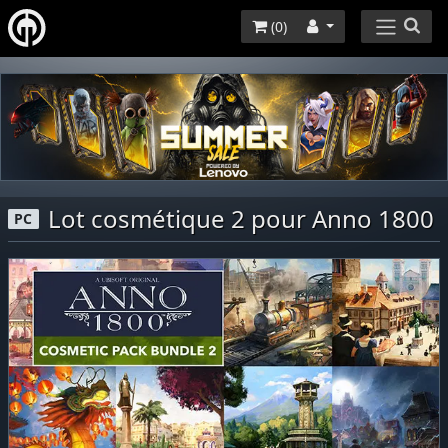
(
0
)
Lot cosmétique 2 pour Anno 1800
PC