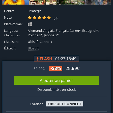
Genre:
Stratégie
Note:
(9)
Plate-forme:
Langues:
Allemand, Anglais, Français, Italien*, Espagnol*,
Polonais*, Japonais*
*Sous-titres
Livraison:
Ubisoft Connect
Éditeur:
Ubisoft
FLASH
01:23:16:48
-28%
28,99€
39,99€
Ajouter au panier
Disponibilité : en stock
UBISOFT CONNECT
Livraison: