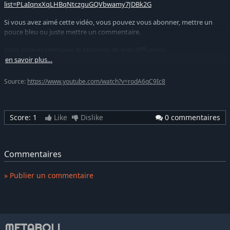
list=PLaIqnxXqLHBqNtczguGQVbwamy7JDBk2G
Si vous avez aimé cette vidéo, vous pouvez vous abonner, mettre un
pouce bleu ou juste mettre un commentaire.
Vous pouvez retrouver le planning de mes diffusions :
https://docs.google.com/spreadsheets/d/1FTdtZ0SqIPAhdO1VK3_Dyrx1
en savoir plus…
usp=sharing
Source:
https://www.youtube.com/watch?v=rodA6qC9Ic8
Vous pouvez me retrouver sur mes réseaux sociaux :
Facebook :
https://www.facebook.com/peuppeupgaming/
Twitter :
https://twitter.com/peup_peup
Score:
1
Like
Dislike
0 commentaires
Commentaires
» Publier un commentaire