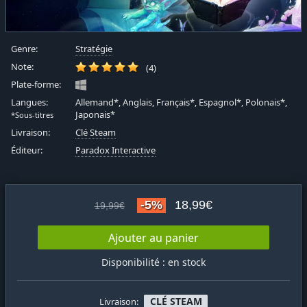
Genre:
Stratégie
Note:
(4)
Plate-forme:
Langues:
Allemand*, Anglais, Français*, Espagnol*, Polonais*,
Japonais*
*Sous-titres
Livraison:
Clé Steam
Éditeur:
Paradox Interactive
-5%
18,99€
19,99€
Ajouter au panier
Disponibilité : en stock
CLÉ STEAM
Livraison: