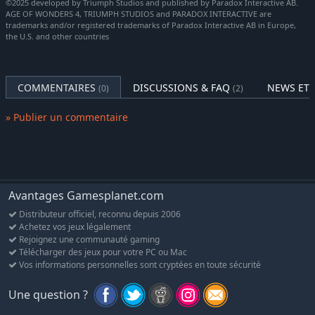
©2025 developed by Triumph Studios and published by Paradox Interactive AB.
pour transformer votre peuple et entoiler l'ennemi.
AGE OF WONDERS 4, TRIUMPH STUDIOS and PARADOX INTERACTIVE are
Tome du cosmos
: par la magie de l'univers, renforcez vos
trademarks and/or registered trademarks of Paradox Interactive AB in Europe,
the U.S. and other countries
unités et votre économie, et invoquez un puissant Avatar du
Cosmos.
Nouveau contenu de carte du monde :
COMMENTAIRES
DISCUSSIONS & FAQ
NEWS ET 
(0)
(2)
Îles voilées
: découvrez des dimensions créées par des
» Publier un commentaire
mages pour protéger leurs secrets les plus puissants.
Sorts secrets
: revendiquez de très puissants sorts interdits :
une magie trop dangereuse pour figurer dans un tome
normal. Dévoilez ces secrets arcaniques perdus, et la réalité
se pliera à votre volonté.
Avantages Gamesplanet.com
Nouveaux lieux d'intérêt
: emparez-vous du Trône du mage
Distributeur officiel, reconnu depuis 2006
brisé, du Perturbateur enchaîné et des Jardins de Valbrume
Achetez vos jeux légalement
contre de puissants bonus d'économie.
Rejoignez une communauté gaming
Nouvelle infestation
: explorez le Camp des Arpenteurs de
Télécharger des jeux pour votre PC ou Mac
Vos informations personnelles sont cryptées en toute sécurité
brume, une présence embrumée des Duathadae.
Nouvelle forme
: menez les Chouettoïdes, des êtres aussi sages
Une question ?
qu'attentifs, qui parcourent sereinement et mystérieusement le