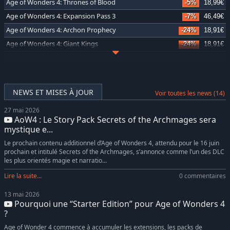
Age of Wonders 4: Thrones of Blood
-5%
18,99€
Age of Wonders 4: Expansion Pass 3
-7%
46,49€
Age of Wonders 4: Archon Prophecy
-24%
18,91€
Age of Wonders 4: Giant Kings
-24%
18,91€
Age of Wonders 4: Ways of War
-24%
11,43€
Age of Wonders 4: Eldritch Realms
-33%
13,30€
Age of Wonders 4: Primal Fury
-32%
6,76€
NEWS ET MISES À JOUR
Voir toutes les news (14)
Age of Wonders 4: Empires & Ashes
-33%
13,30€
27 mai 2026
Age of Wonders 4: Dragon Dawn
-32%
6,76€
AoW4 : Le Story Pack Secrets of the Archmages sera
Age of Wonders 4: Rise from Ruin
-5%
18,99€
mystique e...
Le prochain contenu additionnel d’Age of Wonders 4, attendu pour le 16 juin
prochain et intitulé Secrets of the Archmages, s’annonce comme l’un des DLC
les plus orientés magie et narratio...
Lire la suite...
0 commentaires
13 mai 2026
Pourquoi une “Starter Edition” pour Age of Wonders 4
?
Age of Wonder 4 commence à accumuler les extensions, les packs de