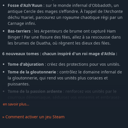
Fosse d'Azh'Ruun
: sur le monde infernal d'Obbadoth, un
antique Cercle des mages s'effondre. À l'appel de l'Archonte
déchu Ysariel, parcourez un royaume chaotique régi par un
Carnage infini.
Bas-terriers
: les Arpenteurs de brume ont capturé Ham
Binger ! Par une fissure des fées, allez à sa rescousse dans
les brumes de Duatha, où règnent les dieux des fées.
6 nouveaux tomes : chacun inspiré d'un roi mage d'Athla :
Tome d'abjuration
: créez des protections pour vos unités.
Tome de la gloutonnerie
: contrôlez le domaine infernal de
la gloutonnerie, qui rend vos unités plus coriaces et
puissantes.
Tome de la passion ardente
: renforcez vos unités par le
courroux démoniaque, séduisez vos ennemis et embrasez-
les.
en savoir plus…
Tome de l'esprit
: grâce aux pouvoirs des fées, soutenez vos
» Comment activer un jeu Steam
unités et brouillez vos ennemis.
Tome de la tisseuse
: exploitez la puissance des araignées