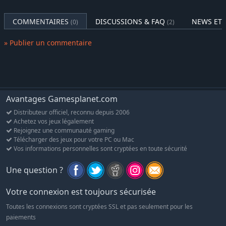
2 nouvelles montures :
COMMENTAIRES
DISCUSSIONS & FAQ
NEWS ET 
(0)
(2)
Monture scarabée standard
» Publier un commentaire
Monture thanatoptère exotique
Système d'événements surprise cosmiques :
cette toute nouvelle classe d'événements mondiaux est conçue
pour introduire des effets imprévisibles et passionnants. Les
Avantages Gamesplanet.com
événements comprennent 4 mini crises, appelées Tribut des
saisons, aux cartes tactiques, unités et mécaniques uniques.
Distributeur officiel, reconnu depuis 2006
Terminer ces événements vous permettra de transformer un de
Achetez vos jeux légalement
Rejoignez une communauté gaming
vos héros en un véritable fléau.
Télécharger des jeux pour votre PC ou Mac
Vos informations personnelles sont cryptées en toute sécurité
Nouveaux tomes :
Une question ?
Tome du tentacule : spécialise dans l'utilisation de
tentacules pour immobiliser et blesser les ennemis. Accorde
le Constricteur, une unité avec des tentacules à la place des
Votre connexion est toujours sécurisée
bras.
Toutes les connexions sont cryptées SSL et pas seulement pour les
Tome des Flammes purificatrices : un tome pour permettre
paiements
aux forces de la lumière de riposter face aux ténèbres de