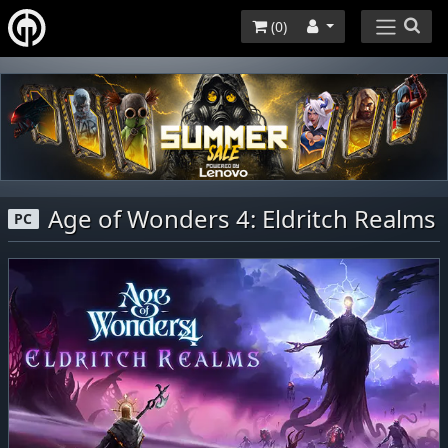
(
0
)
Age of Wonders 4: Eldritch Realms
PC