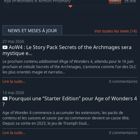
Age of Wonders 4: Archon Prophecy
-24%
18,91€
Age of Wonders 4: Giant Kings
-24%
18,91€
Age of Wonders 4: Ways of War
-24%
11,43€
Age of Wonders 4: Primal Fury
-32%
6,76€
NEWS ET MISES À JOUR
Voir toutes les news (14)
Age of Wonders 4: Empires & Ashes
-33%
13,30€
27 mai 2026
Age of Wonders 4: Dragon Dawn
-32%
6,76€
AoW4 : Le Story Pack Secrets of the Archmages sera
Age of Wonders 4: Secrets of the Archmages
-5%
18,99€
mystique e...
Le prochain contenu additionnel d’Age of Wonders 4, attendu pour le 16 juin
prochain et intitulé Secrets of the Archmages, s’annonce comme l’un des DLC
les plus orientés magie et narratio...
Lire la suite...
0 commentaires
13 mai 2026
Pourquoi une “Starter Edition” pour Age of Wonders 4
?
Age of Wonder 4 commence à accumuler les extensions, les packs de
contenu et les saisons et savoir par où commencer devient un casse tête.
Depuis sa sortie en 2023, le jeu de Triumph Stud...
Lire la suite...
0 commentaires