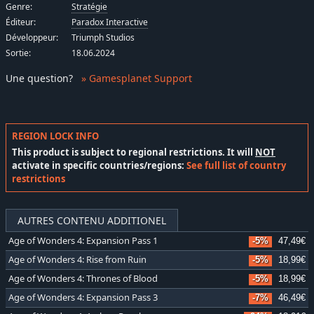
Genre:
Stratégie
Éditeur:
Paradox Interactive
Développeur:
Triumph Studios
Sortie:
18.06.2024
Une question
?
» Gamesplanet Support
REGION LOCK INFO
This product is subject to regional restrictions. It will
NOT
activate in specific countries/regions:
See full list of country
restrictions
AUTRES CONTENU ADDITIONEL
Age of Wonders 4: Expansion Pass 1
-5%
47,49€
Age of Wonders 4: Rise from Ruin
-5%
18,99€
Age of Wonders 4: Thrones of Blood
-5%
18,99€
Age of Wonders 4: Expansion Pass 3
-7%
46,49€