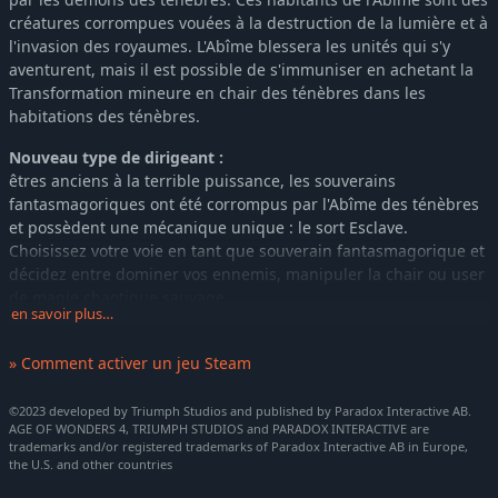
créatures corrompues vouées à la destruction de la lumière et à
l'invasion des royaumes. L'Abîme blessera les unités qui s'y
aventurent, mais il est possible de s'immuniser en achetant la
Transformation mineure en chair des ténèbres dans les
habitations des ténèbres.
Nouveau type de dirigeant :
êtres anciens à la terrible puissance, les souverains
fantasmagoriques ont été corrompus par l'Abîme des ténèbres
et possèdent une mécanique unique : le sort Esclave.
Choisissez votre voie en tant que souverain fantasmagorique et
décidez entre dominer vos ennemis, manipuler la chair ou user
de magie chaotique sauvage.
en savoir plus…
2 nouveaux royaumes de scénario :
retournez défendre Athla dans une confrontation épique qui
» Comment activer un jeu Steam
déterminera le sort du monde.
©2023 developed by Triumph Studios and published by Paradox Interactive AB.
2 nouvelles formes :
AGE OF WONDERS 4, TRIUMPH STUDIOS and PARADOX INTERACTIVE are
trademarks and/or registered trademarks of Paradox Interactive AB in Europe,
the U.S. and other countries
Forme de Syron
Forme d'insecte