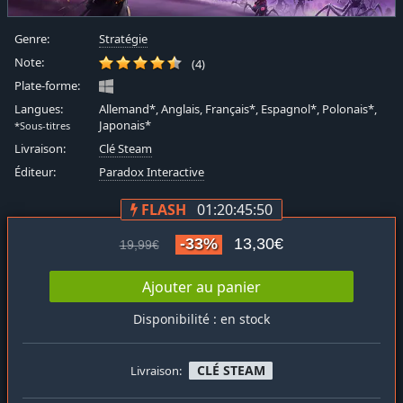
Genre:
Stratégie
Note:
(4)
Plate-forme:
Langues:
Allemand*, Anglais, Français*, Espagnol*, Polonais*,
Japonais*
*Sous-titres
Livraison:
Clé Steam
Éditeur:
Paradox Interactive
FLASH
01:20:45:49
-33%
13,30€
19,99€
Ajouter au panier
Disponibilité : en stock
CLÉ STEAM
Livraison: