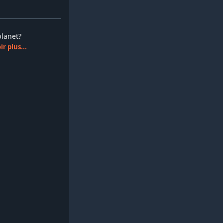
splanet?
r plus...