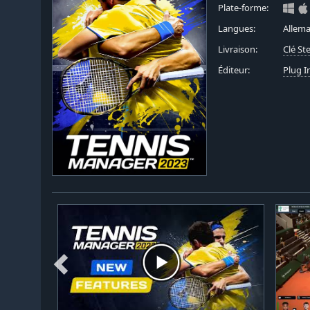
Plate-forme:
Langues:
Allema
Livraison:
Clé S
Éditeur:
Plug I