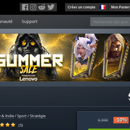
Créer un compte
Mon Panier
nauté
Support
 & Indie
/
Sport
/
Stratégie
-10%
9,99€
(5)