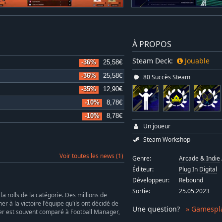
À PROPOS
Steam Deck:
Jouable
-36%
25,58€
-36%
25,58€
80 Succès Steam
-35%
12,90€
-10%
8,78€
-10%
8,78€
Un joueur
Steam Workshop
Voir toutes les news (1)
Genre:
Arcade & Indie
Éditeur:
Plug In Digital
Développeur:
Rebound
Sortie:
25.05.2023
a rolls de la catégorie. Des millions de
à la victoire l'équipe qu'ils ont décidé de
Une question
?
» Gamespl
er est souvent comparé à Football Manager,