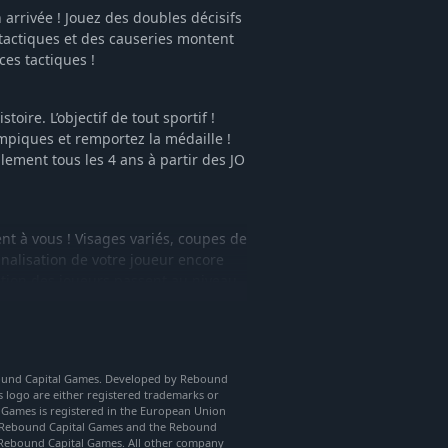
 arrivée ! Jouez des doubles décisifs
tactiques et des causeries montent
ces tactiques !
toire. L’objectif de tout sportif !
mpiques et remportez la médaille !
ement tous les 4 ans à partir des JO
ent à vous ! Visages variés, coupes de
nalisation de votre joueur encore
sation des joueurs passent au niveau
alités tactiques et
rs avec plus de détails que jamais
bound Capital Games. Developed by Rebound
logo are either registered trademarks or
veaux modèles 3D. Coachez vos
l Games is registered in the European Union
 comme jamais auparavant grâce aux
o, Rebound Capital Games and the Rebound
 Rebound Capital Games. All other company