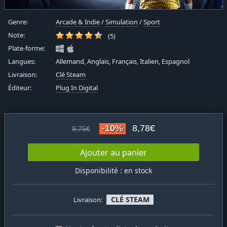
Genre:
Arcade & Indie
/
Simulation
/
Sport
Note:
(5)
Plate-forme:
Langues:
Allemand, Anglais, Français, Italien, Espagnol
Livraison:
Clé Steam
Éditeur:
Plug In Digital
-10%
8,78€
9,75€
Ajouter au panier
Disponibilité : en stock
CLÉ STEAM
Livraison: