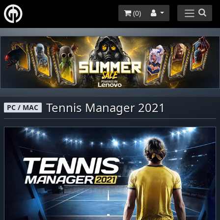
(
0
)
Tennis Manager 2021
PC / MAC