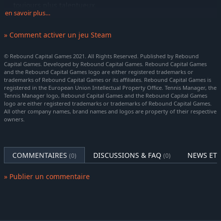
toujours plus talentueux.
en savoir plus…
Gérez vos finances
Joueurs, staff, investisseurs : le tennis, c’est -aussi- du
» Comment activer un jeu Steam
business. Que vous créiez votre académie, que vous en
intégriez une mineure, ou que vous soyez amené à diriger
© Rebound Capital Games 2021. All Rights Reserved. Published by Rebound
un institut de classe mondiale, il y aura suffisamment
Capital Games. Developed by Rebound Capital Games. Rebound Capital Games
d’opportunités pour gagner de l’argent… et le dépenser. Une
and the Rebound Capital Games logo are either registered trademarks or
de vos missions est de veiller à la santé financière de votre
trademarks of Rebound Capital Games or its affiliates. Rebound Capital Games is
registered in the European Union Intellectual Property Office. Tennis Manager, the
académie, ce pour quoi vous avez accès à de nombreux
Tennis Manager logo, Rebound Capital Games and the Rebound Capital Games
outils et assistants.
logo are either registered trademarks or trademarks of Rebound Capital Games.
All other company names, brand names and logos are property of their respective
Construisez votre équipe
owners.
Chaque joueur a son lot de forces et de faiblesses. Il vous
appartient d’en tenir compte, que ce soit pour le
recrutement de nouveaux talents, ou pour la gestion de
COMMENTAIRES
DISCUSSIONS & FAQ
NEWS ET 
leurs carrières. De nombreux paramètres déterminent
(0)
(0)
comment chaque joueur se comporte, aussi bien sur le court
» Publier un commentaire
qu’en dehors. Style de jeu, surface favorite, morphologie,
tempérament, condition physique : tous ces aspects rendent
chaque joueur unique. En tant que manager, des outils
d’analyse vous aident à mieux cerner les joueurs et à suivre
leur évolution au fil du temps.