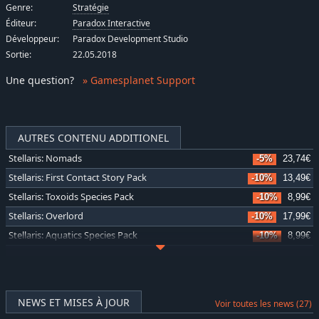
Genre:
Stratégie
Éditeur:
Paradox Interactive
Développeur:
Paradox Development Studio
Sortie:
22.05.2018
Une question
?
» Gamesplanet Support
AUTRES CONTENU ADDITIONEL
Stellaris: Nomads
-5%
23,74€
Stellaris: First Contact Story Pack
-10%
13,49€
Stellaris: Toxoids Species Pack
-10%
8,99€
Stellaris: Overlord
-10%
17,99€
Stellaris: Aquatics Species Pack
-10%
8,99€
Stellaris: Nemesis
-10%
17,99€
Stellaris: Necroids Species Pack
-5%
9,54€
Stellaris: Federations
-10%
17,99€
NEWS ET MISES À JOUR
Voir toutes les news (27)
Stellaris: Lithoids Species Pack
-5%
9,49€