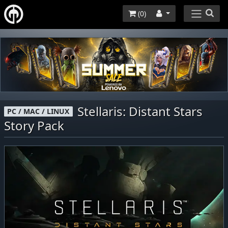
(
0
)
Stellaris: Distant Stars
PC / MAC / LINUX
Story Pack