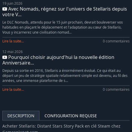
19 juin 2026
Stellaris: Galactic Paragons
-5%
14,24€
Avec Nomads, régnez sur l'univers de Stellaris depuis
Stellaris: Astral Planes
-5%
18,99€
votre V...
Stellaris: Season 10
-7%
46,03€
Le DLC Nomads, attendu pour le 15 juin prochain, devrait bouleverser vos
habitudes en plaçant le déplacement et l'adaptation au cœur de Stellaris.
Stellaris: Infernals Species Pack
-5%
12,34€
Vous y incarnerez une civilisation nomad...
Stellaris: Shadows of the Shroud
-5%
18,99€
Lire la suite...
0 commentaires
Stellaris: BioGenesis
-5%
23,74€
12 mai 2026
Stellaris: Grand Archive
-5%
14,24€
Pourquoi choisir aujourd'hui la nouvelle édition
Stellaris: Cosmic Storms
-5%
12,34€
Anniversaire...
Stellaris: The Machine Age
-5%
23,74€
Depuis sa sortie en 2016, Stellaris a énormément évolué. Ce qui était au
départ un jeu de stratégie spatiale relativement simple est devenu, au fil des
Stellaris: Ancient Relics Story Pack
-10%
8,99€
années, une immense plateforme de s...
Stellaris: MegaCorp
-10%
17,99€
Lire la suite...
0 commentaires
Stellaris: Apocalypse
-10%
17,99€
Stellaris: Leviathans Story Pack
-10%
8,99€
Stellaris: Plantoids Species Pack
-5%
9,49€
DESCRIPTION
CONFIGURATION REQUISE
Acheter Stellaris: Distant Stars Story Pack en clé Steam chez