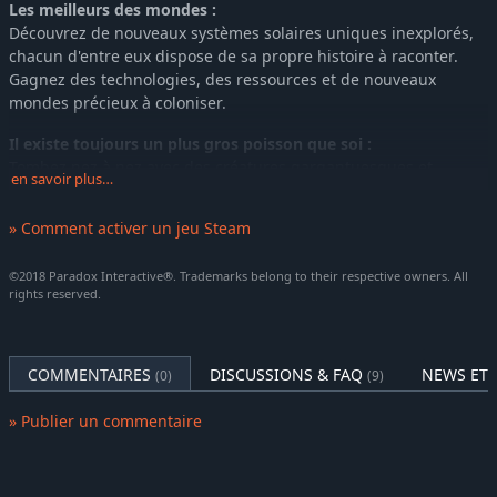
Les meilleurs des mondes :
Découvrez de nouveaux systèmes solaires uniques inexplorés,
chacun d'entre eux dispose de sa propre histoire à raconter.
Gagnez des technologies, des ressources et de nouveaux
mondes précieux à coloniser.
Il existe toujours un plus gros poisson que soi :
Tombez nez à nez avec des créatures gargantuesques et
en savoir plus…
uniques qui vivent et prospèrent dans le vide spatial. Mais
approchez à vos risques et périls, que ce soient des géants
» Comment activer un jeu Steam
dociles ou des créatures plus sinistres, ces mastodontes
légendaires existent depuis bien plus longtemps que vous et
©2018 Paradox Interactive®. Trademarks belong to their respective owners. All
n'hésiteront pas à faire tout ce qui est en leur pouvoir pour
rights reserved.
survivre bien après votre trépas.
COMMENTAIRES
DISCUSSIONS & FAQ
NEWS ET 
(0)
(9)
» Publier un commentaire