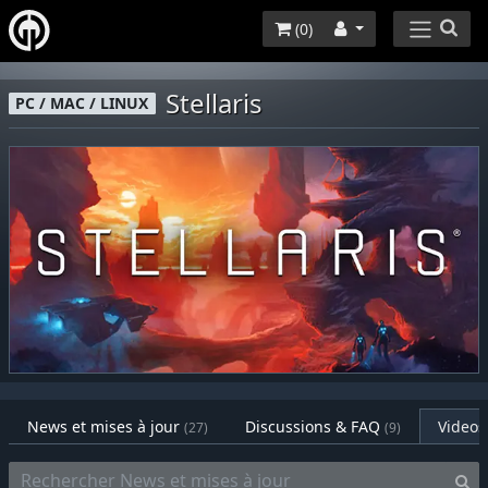
(
0
)
Stellaris
PC / MAC / LINUX
News et mises à jour
Discussions & FAQ
Videos
(27)
(9)