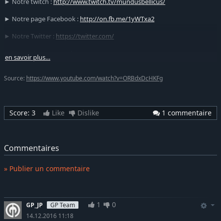
► Notre twitch :
http://www.twitch.tv/mundusbellicus/
► Notre page Facebook :
http://on.fb.me/1yWTxa2
► Notre Twitter :
https://twitter.com/
► Notre chaine secondaire :
en savoir plus…
https://www.youtube.com/channel/UC68SLSR3-wc3DjysoJiNOsQ
► Notre partenaire Gamesplanet :
https://fr.gamesplanet.com/?
Source:
https://www.youtube.com/watch?v=ORBdxDcHKFg
ref=MundBel
Score:
3
Like
Dislike
1 commentaire
Commentaires
» Publier un commentaire
1
0
GP_JP
GP Team
14.12.2016 11:18