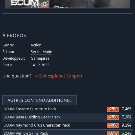
À PROPOS
Genre:
Action
Éditeur:
Secret Mode
Développeur:
Gamepires
Sortie:
14.12.2023
Une question
?
» Gamesplanet Support
AUTRES CONTENU ADDITIONEL
SCUM Eastern Furniture Pack
-25%
7,46€
SCUM Base Building Decor Pack
-25%
7,28€
SCUM Raymond Cruz Character Pack
-38%
9,19€
SCUM Vehicle Skins Pack
-37%
6,14€