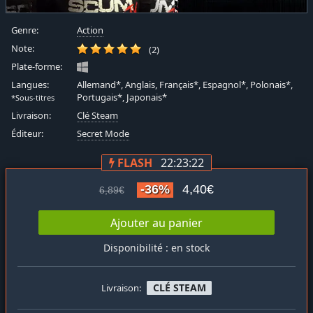
Genre:
Action
Note:
(2)
Plate-forme:
Langues:
Allemand*, Anglais, Français*, Espagnol*, Polonais*,
Portugais*, Japonais*
*Sous-titres
Livraison:
Clé Steam
Éditeur:
Secret Mode
FLASH
22:23:21
-36%
4,40€
6,89€
Ajouter au panier
Disponibilité : en stock
CLÉ STEAM
Livraison: