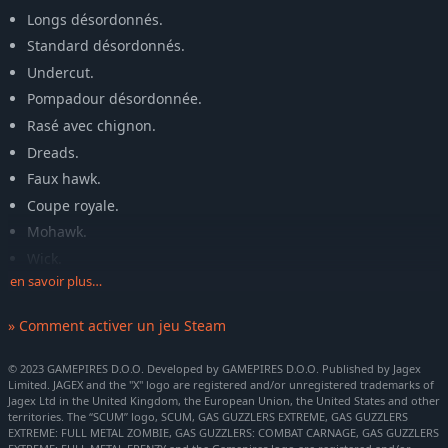
Longs désordonnés.
Standard désordonnés.
Undercut.
Pompadour désordonnée.
Rasé avec chignon.
Dreads.
Faux hawk.
Coupe royale.
Mohawk.
Wick.
en savoir plus…
Chignon.
Coupe texturée.
» Comment activer un jeu Steam
Plaqués en arrière.
© 2023 GAMEPIRES D.O.O. Developed by GAMEPIRES D.O.O. Published by Jagex
Moustaches :
Limited. JAGEX and the "X" logo are registered and/or unregistered trademarks of
Jagex Ltd in the United Kingdom, the European Union, the United States and other
Impériale.
territories. The “SCUM” logo, SCUM, GAS GUZZLERS EXTREME, GAS GUZZLERS
EXTREME: FULL METAL ZOMBIE, GAS GUZZLERS: COMBAT CARNAGE, GAS GUZZLERS
Motor head.