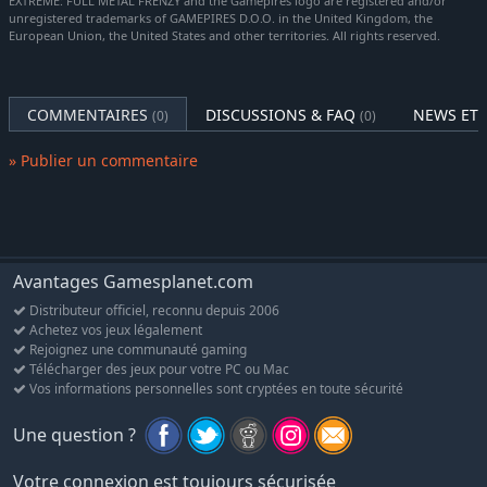
EXTREME: FULL METAL FRENZY and the Gamepires logo are registered and/or
Fer à cheval.
unregistered trademarks of GAMEPIRES D.O.O. in the United Kingdom, the
European Union, the United States and other territories. All rights reserved.
Fer à cheval longue.
Courte classique.
Ligne fine.
COMMENTAIRES
DISCUSSIONS & FAQ
NEWS ET 
(0)
(0)
Moustache de 3 jours.
» Publier un commentaire
Barbes :
Barbiche longue.
Verdi.
Rouflaquettes.
Avantages Gamesplanet.com
Warlord.
Distributeur officiel, reconnu depuis 2006
Barbiche.
Achetez vos jeux légalement
Rejoignez une communauté gaming
Barbe de 3 jours.
Télécharger des jeux pour votre PC ou Mac
Pas rasé.
Vos informations personnelles sont cryptées en toute sécurité
Remarque : tous les styles sont disponibles à la fois sur l'écran
Une question ?
de création de personnage et chez le barbier.
Votre connexion est toujours sécurisée