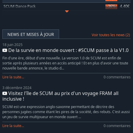
SCUM Dance Pack
-36%
4,40€
SCUM Weapon Skins Pack
-35%
3,22€
SCUM Charms Pack
-35%
1,95€
SCUM Luis Moncada Character Pack
-38%
9,19€
NEWS ET MISES À JOUR
Voir toutes les news (2)
SCUM Female Hair Pack
-35%
3,22€
18 juin 2025
SCUM Supporter Pack
-37%
6,14€
De la survie en monde ouvert : #SCUM passe à la V1.0
SCUM: Danny Trejo Character Pack
-38%
9,19€
Fin d'une ère, début d'une nouvelle. La version 1.0 de SCUM est enfin de
SCUM Supporter Pack 2
-37%
6,14€
sortie après plusieurs années en accès anticipé ! Et en plus d'avoir une toute
nouvelle bande annonce, le studio d...
Lire la suite...
0 commentaires
3 décembre 2024
Visitez l'île de SCUM au prix d'un voyage FRAM all
inclusive !
SCUM est une expression anglo-saxonne permettant de décrire des
personnes jugées comme étant les pires de la société, des rebuts. C'est aussi
un jeu de survie multijoueur en monde ouvert ...
Lire la suite...
0 commentaires