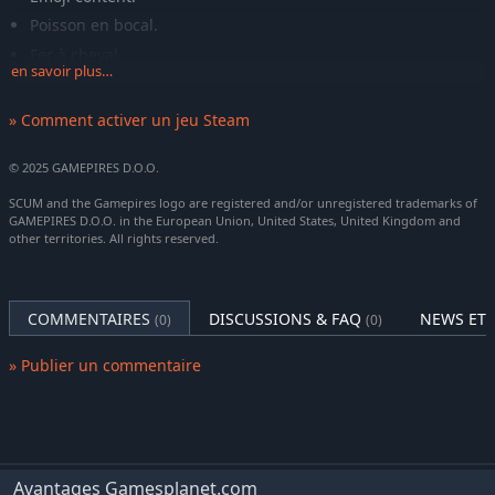
Poisson en bocal.
Fer à cheval.
en savoir plus…
Patin à roulettes.
Épée.
» Comment activer un jeu Steam
Chat pirate.
© 2025 GAMEPIRES D.O.O.
Yin et yang.
TEC01.
SCUM and the Gamepires logo are registered and/or unregistered trademarks of
GAMEPIRES D.O.O. in the European Union, United States, United Kingdom and
Sucre d'orge.
other territories. All rights reserved.
Mauvais œil.
Ogre.
COMMENTAIRES
DISCUSSIONS & FAQ
NEWS ET 
Sentinelle.
(0)
(0)
» Publier un commentaire
Avantages Gamesplanet.com