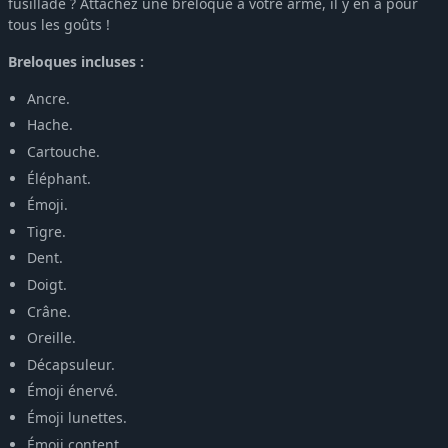
fusillade ? Attachez une breloque à votre arme, il y en a pour
tous les goûts !
Breloques incluses :
Ancre.
Hache.
Cartouche.
Éléphant.
Émoji.
Tigre.
Dent.
Doigt.
Crâne.
Oreille.
Décapsuleur.
Émoji énervé.
Émoji lunettes.
Émoji content.