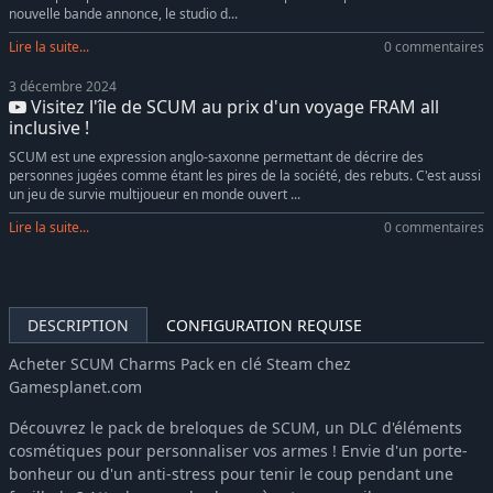
nouvelle bande annonce, le studio d...
SCUM Luis Moncada Character Pack
-10%
13,31€
Lire la suite...
0 commentaires
SCUM Female Hair Pack
4,99€
SCUM Supporter Pack
-10%
8,77€
3 décembre 2024
Visitez l'île de SCUM au prix d'un voyage FRAM all
SCUM: Danny Trejo Character Pack
-10%
13,30€
inclusive !
SCUM Supporter Pack 2
-10%
8,77€
SCUM est une expression anglo-saxonne permettant de décrire des
personnes jugées comme étant les pires de la société, des rebuts. C'est aussi
un jeu de survie multijoueur en monde ouvert ...
Lire la suite...
0 commentaires
DESCRIPTION
CONFIGURATION REQUISE
Acheter SCUM Charms Pack en clé Steam chez
Gamesplanet.com
Découvrez le pack de breloques de SCUM, un DLC d'éléments
cosmétiques pour personnaliser vos armes ! Envie d'un porte-
bonheur ou d'un anti-stress pour tenir le coup pendant une