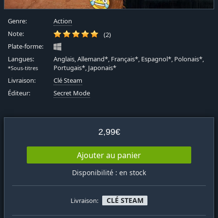
Genre:
Action
Note:
(2)
Plate-forme:
Langues:
Anglais, Allemand*, Français*, Espagnol*, Polonais*,
Portugais*, Japonais*
*Sous-titres
Livraison:
Clé Steam
Éditeur:
Secret Mode
2,99€
Ajouter au panier
Disponibilité : en stock
CLÉ STEAM
Livraison: