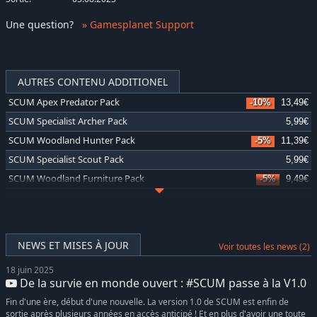
Une question
?
» Gamesplanet Support
AUTRES CONTENU ADDITIONEL
SCUM Apex Predator Pack
-10%
13,49€
SCUM Specialist Archer Pack
5,99€
SCUM Woodland Hunter Pack
-5%
11,39€
SCUM Specialist Scout Pack
5,99€
SCUM Woodland Furniture Pack
-5%
9,49€
SCUM Eastern Furniture Pack
-10%
8,99€
SCUM Base Building Decor Pack
-10%
8,78€
SCUM Raymond Cruz Character Pack
-10%
13,31€
NEWS ET MISES À JOUR
Voir toutes les news (2)
SCUM Vehicle Skins Pack
-10%
8,77€
18 juin 2025
SCUM Male Hair Pack
6,89€
De la survie en monde ouvert : #SCUM passe à la V1.0
SCUM Dance Pack
6,89€
Fin d'une ère, début d'une nouvelle. La version 1.0 de SCUM est enfin de
SCUM Weapon Skins Pack
4,99€
sortie après plusieurs années en accès anticipé ! Et en plus d'avoir une toute