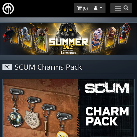
(
0
)
SCUM Charms Pack
PC