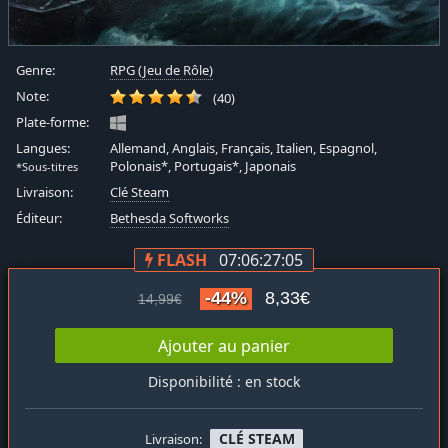
Genre:
RPG (Jeu de Rôle)
Note:
(40)
Plate-forme:
Langues:
Allemand, Anglais, Français, Italien, Espagnol,
Polonais*, Portugais*, Japonais
*Sous-titres
Livraison:
Clé Steam
Éditeur:
Bethesda Softworks
FLASH
07:06:27:05
-44%
8,33€
14,99€
Ajouter au panier
Disponibilité : en stock
CLÉ STEAM
Livraison: