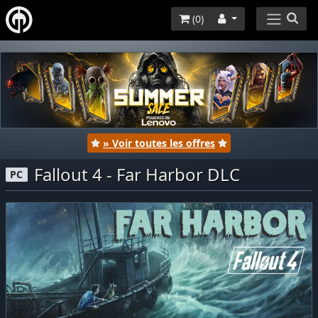
(
0
)
» Voir toutes les offres
Fallout 4 - Far Harbor DLC
PC