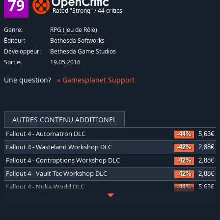
79
Rated "Strong" / 44 critics
Genre:
RPG (Jeu de Rôle)
Éditeur:
Bethesda Softworks
Développeur:
Bethesda Game Studios
Sortie:
19.05.2016
Une question
?
» Gamesplanet Support
AUTRES CONTENU ADDITIONEL
Fallout 4 - Automatron DLC
-44%
5,63€
Fallout 4 - Wasteland Workshop DLC
-42%
2,88€
Fallout 4 - Contraptions Workshop DLC
-42%
2,88€
Fallout 4 - Vault-Tec Workshop DLC
-42%
2,88€
Fallout 4 - Nuka-World DLC
-44%
5,63€
Fallout 4: Anniversary Edition Upgrade
-28%
28,99€
Fallout 4: Creations Bundle
-27%
14,65€