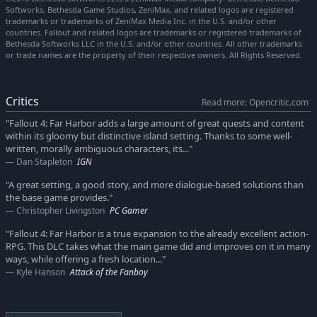
Softworks, Bethesda Game Studios, ZeniMax, and related logos are registered
trademarks or trademarks of ZeniMax Media Inc. in the U.S. and/or other
countries. Fallout and related logos are trademarks or registered trademarks of
Bethesda Softworks LLC in the U.S. and/or other countries. All other trademarks
or trade names are the property of their respective owners. All Rights Reserved.
Critics
Read more: Opencritic.com
"Fallout 4: Far Harbor adds a large amount of great quests and content
within its gloomy but distinctive island setting. Thanks to some well-
written, morally ambiguous characters, its..."
Dan Stapleton
IGN
"A great setting, a good story, and more dialogue-based solutions than
the base game provides."
Christopher Livingston
PC Gamer
"Fallout 4: Far Harbor is a true expansion to the already excellent action-
RPG. This DLC takes what the main game did and improves on it in many
ways, while offering a fresh location..."
Kyle Hanson
Attack of the Fanboy