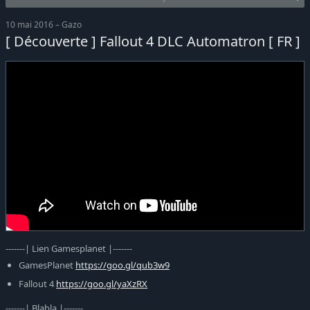
10 mai 2016 – Gazo
[ Découverte ] Fallout 4 DLC Automatron [ FR ]
-------| Lien Gamesplanet |-------
GamesPlanet
https://goo.gl/qub3w9
Fallout 4
https://goo.gl/yaXzRX
-------| Blabla |-------