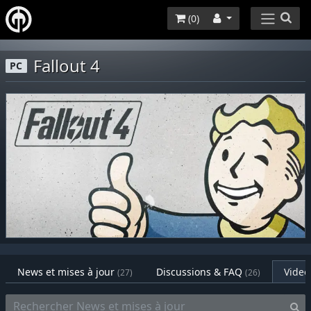
(
0
)
Fallout 4
PC
News et mises à jour
Discussions & FAQ
Video
(27)
(26)