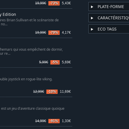
19,99€
-73%
5,43€
PLATE-FORME
y Edition
CARACTÉRISTIQ
res Brian Sullivan et le scénariste de
no...
ECO TAGS
19,99€
-79%
4,17€
uchemars qui vous empêchent de dormir,
r re...
5,99€
-5%
5,69€
ouble joystick en rogue-lite viking.
12,99€
-10%
11,69€
ne est un jeu d'aventure classique quoique
14,99€
-91%
1,33€