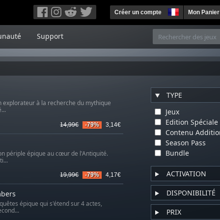
Créer un compte
Mon Panier
nauté
Support
TYPE
 explorateur à la recherche du mythique
...
Jeux
Edition Spéciale
14,99€
-79%
3,14€
Contenu Additio
Season Pass
Bundle
on périple épique au cœur de l'Antiquité.
...
ACTIVATION
19,99€
-79%
4,17€
DISPONIBILITÉ
mbers
quêtes épique qui s'étend sur 4 actes,
cond...
PRIX