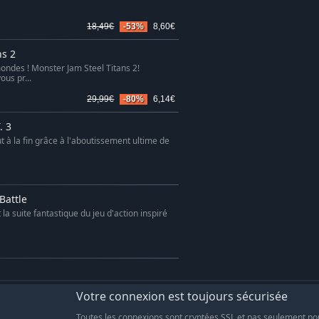
18,49€
-53%
8,60€
ns 2
ondes ! Monster Jam Steel Titans 2!
ous pr...
29,99€
-80%
6,14€
. 3
t à la fin grâce à l'aboutissement ultime de
 Battle
 la suite fantastique du jeu d'action inspiré
Votre connexion est toujours sécurisée
Toutes les connexions sont cryptées SSL et pas seulement po