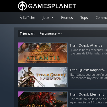
À l'affiche
Jeux
Promos
Tops
Commu
Trier par:
Pertinence
Titan Quest: Atlantis
Quand le héros rencontre un
royaume de l'Atlantide, ils dé
Titan Quest: Ragnarök
Titan Quest poursuit enfin s
Une menace mystérieuse atti
Titan Quest: Eternal E
Une toute nouvelle série de 
agrémentée de 15 quêtes se