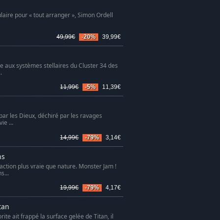
ulaire pour « tout arranger », Simon Ordell
49,99€
-20%
39,99€
e aux systèmes stellaires du Cluster 34 des
.
11,99€
-5%
11,39€
r les Dieux, déchiré par les ravages
ie ...
14,99€
-79%
3,14€
ns
action plus vraie que nature. Monster Jam !
...
19,99€
-79%
4,17€
tan
e ait frappé la surface gelée de Titan, il