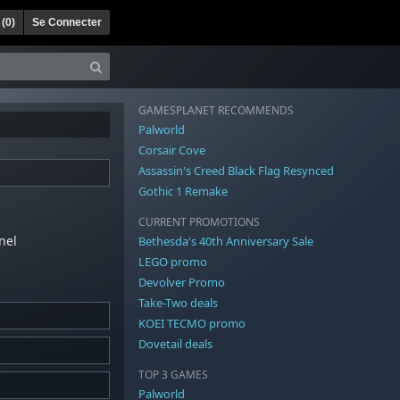
 (
0
)
Se Connecter
GAMESPLANET RECOMMENDS
Palworld
Corsair Cove
Assassin's Creed Black Flag Resynced
Gothic 1 Remake
CURRENT PROMOTIONS
nel
Bethesda's 40th Anniversary Sale
LEGO promo
Devolver Promo
Take-Two deals
KOEI TECMO promo
Dovetail deals
TOP 3 GAMES
Palworld