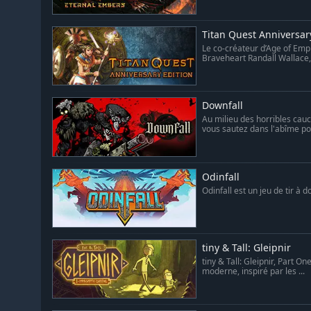
Titan Quest Anniversar
Le co-créateur d’Age of Empi
Braveheart Randall Wallace, 
Downfall
Au milieu des horribles ca
vous sautez dans l'abîme pou
Odinfall
Odinfall est un jeu de tir à d
tiny & Tall: Gleipnir
tiny & Tall: Gleipnir, Part O
moderne, inspiré par les ...