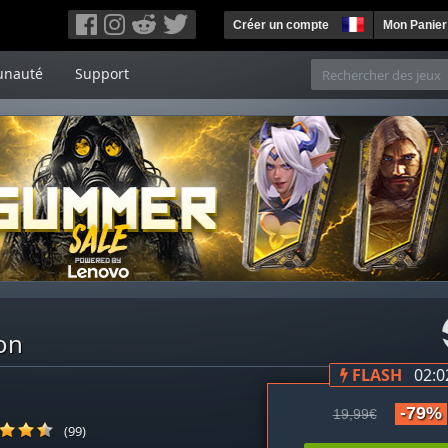
Créer un compte
Mon Panier
nauté
Support
ion
FLASH
02:0
-79%
19,99€
(99)