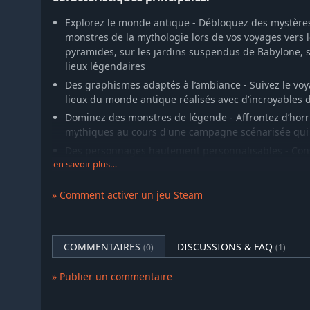
Explorez le monde antique - Débloquez des mystère
monstres de la mythologie lors de vos voyages vers 
pyramides, sur les jardins suspendus de Babylone, s
lieux légendaires
Des graphismes adaptés à l’ambiance - Suivez le vo
lieux du monde antique réalisés avec d’incroyables d
Dominez des monstres de légende - Affrontez d’horr
mythiques au cours d'une campagne scénarisée qui d
Des personnages hautement personnalisables - Cons
personnages avec 28 classes et plus de 1000 objets 
en savoir plus…
champion ultime
» Comment activer un jeu Steam
Jeu multijoueur en ligne - Affrontez d’autres joueur
cartes dans un jeu coopératif en ligne rapide, de 2 à
Créez vos propres mondes - Créez vos propres cartes 
utiliser, pour une aventure inépuisable
COMMENTAIRES
DISCUSSIONS & FAQ
(0)
(1)
» Publier un commentaire