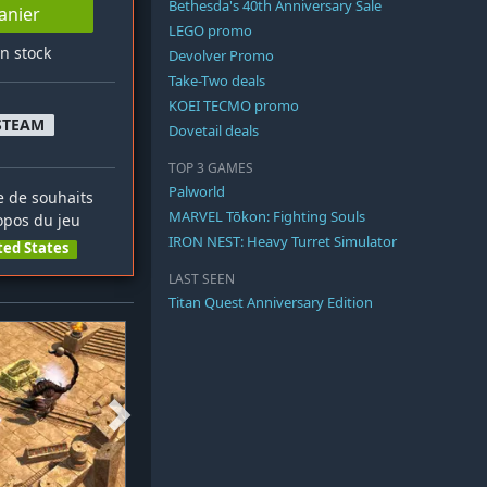
Bethesda's 40th Anniversary Sale
anier
LEGO promo
en stock
Devolver Promo
Take-Two deals
KOEI TECMO promo
STEAM
Dovetail deals
TOP 3 GAMES
Palworld
te de souhaits
MARVEL Tōkon: Fighting Souls
opos du jeu
IRON NEST: Heavy Turret Simulator
ted States
LAST SEEN
Titan Quest Anniversary Edition