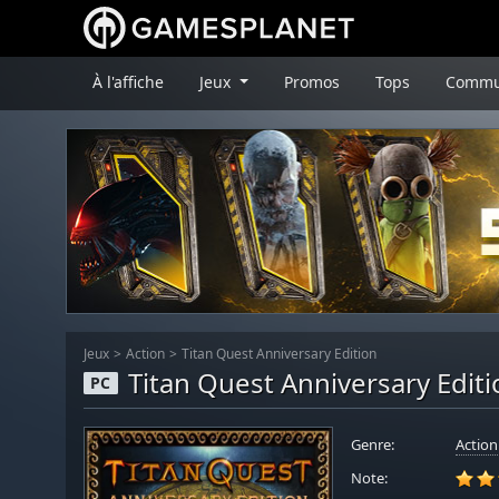
À l'affiche
Jeux
Promos
Tops
Commu
Jeux
Action
Titan Quest Anniversary Edition
Titan Quest Anniversary Edit
PC
Genre:
Action
Note: