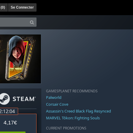
 (
0
)
Se Connecter
GAMESPLANET RECOMMENDS
Palworld
Corsair Cove
2:12:03
Assassin's Creed Black Flag Resynced
MARVEL Tōkon: Fighting Souls
4,17€
CURRENT PROMOTIONS