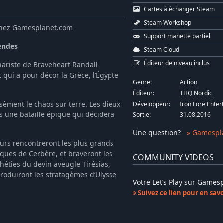
Cartes à échanger Steam
Steam Workshop
 chez Gamesplanet.com
Support manette partiel
gendes
Steam Cloud
Éditeur de niveau inclus
énariste de Braveheart Randall
t qui a pour décor la Grèce, l’Égypte
Genre:
Action
Éditeur:
THQ Nordic
 sèment le chaos sur terre. Les dieux
Développeur:
Iron Lore Ente
s une bataille épique qui décidera
Sortie:
31.08.2016
Une question
?
» Gamespl
eurs rencontreront les plus grands
ques de Cerbère, et braveront les
COMMUNITY VIDEOS
phéties du devin aveugle Tirésias,
roduiront les stratagèmes d’Ulysse
Votre Let’s Play sur Game
Suivez ce lien pour en savoi