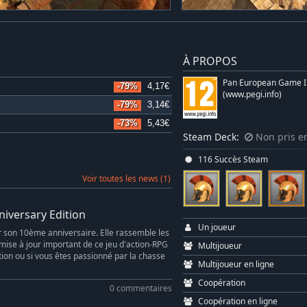
À PROPOS
Pan European Game I
-79%
4,17€
(www.pegi.info)
-79%
3,14€
-73%
5,43€
Steam Deck:
Non pris e
116 Succès Steam
Voir toutes les news (1)
niversary Edition
Un joueur
ur son 10ème anniversaire. Elle rassemble les
mise à jour important de ce jeu d'action-RPG
Multijoueur
tion ou si vous êtes passionné par la chasse
Multijoueur en ligne
Coopération
0 commentaires
Coopération en ligne