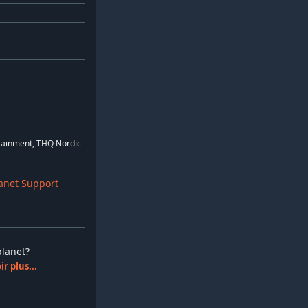
rtainment, THQ Nordic
anet Support
splanet?
r plus...