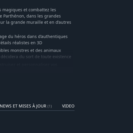
s magiques et combattez les
le Parthénon, dans les grandes
ur la grande muraille et en d’autres
yage du héros dans d’authentiques
étails réalistes en 3D
ibles monstres et des animaux
écidera du sort de toute existence
truisez et personnalisez vos
légendaires uniques afin de créer le
s pour expérimenter vos propres
 6 joueurs
grâce à l’éditeur de carte facile à
NEWS ET MISES À JOUR
VIDEOS
(1)
(0)