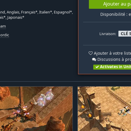
Ajouter au p
nd, Anglais, Français*, Italien*, Espagnol*,
Disponibilité : 
is*, Japonais*
team
CLÉ 
Livraison:
ordic
Ajouter à votre lis
Discussions à pr
Activates in Uni