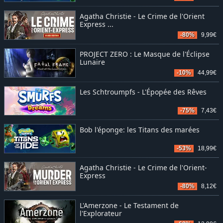
Agatha Christie - Le Crime de l'Orient
Express ...
-80%
9,99€
PROJECT ZERO : Le Masque de l'Éclipse
Lunaire
-10%
44,99€
Les Schtroumpfs - L'Épopée des Rêves
-75%
7,43€
Bob l'éponge: les Titans des marées
-53%
18,99€
Agatha Christie - Le Crime de l'Orient-
Express
-80%
8,12€
L'Amerzone - Le Testament de
l'Explorateur