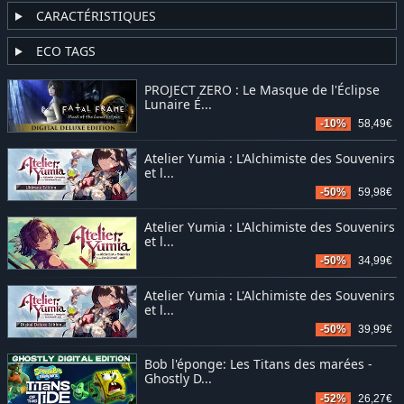
CARACTÉRISTIQUES
ECO TAGS
PROJECT ZERO : Le Masque de l'Éclipse
Lunaire É...
-10%
58,49€
Atelier Yumia : L'Alchimiste des Souvenirs
et l...
-50%
59,98€
Atelier Yumia : L'Alchimiste des Souvenirs
et l...
-50%
34,99€
Atelier Yumia : L'Alchimiste des Souvenirs
et l...
-50%
39,99€
Bob l'éponge: Les Titans des marées -
Ghostly D...
-52%
26,27€