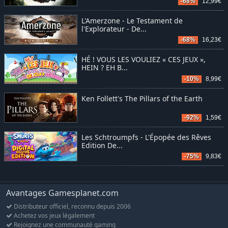
-68%
12,99€
L'Amerzone - Le Testament de
l'Explorateur - De...
-68%
16,23€
HÉ ! VOUS LES VOULIEZ « CES JEUX »,
HEIN ? EH B...
-10%
8,99€
Ken Follett's The Pillars of the Earth
-92%
1,59€
Les Schtroumpfs - L'Épopée des Rêves
Edition De...
-75%
9,83€
Avantages Gamesplanet.com
Distributeur officiel, reconnu depuis 2006
Achetez vos jeux légalement
Rejoignez une communauté gaming