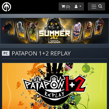
(
0
)
PATAPON 1+2 REPLAY
PC