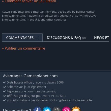
» Comment activer un jeu Steam
Un jeu varié et riche en défis !
Divers objets permettent de créer ou d'améliorer les Patapons.
©2025 Sony Interactive Entertainment Inc. Developed by Bandai Namco
Vous pouvez aussi les rendre plus puissants en rassemblant
Entertainment Inc. Patapon is a registered trademark of Sony Interactive
des matériaux dans les niveaux et les mini-jeux. Le jeu inclut
Entertainment Inc. in the U.S. and other countries.
400 armes et équipements permettant d'améliorer vos Patapons
!
COMMENTAIRES
DISCUSSIONS & FAQ
NEWS ET 
(0)
(0)
Personnalisez votre armée à votre guise et créez un escadron
unique en son genre pour affronter les nombreux ennemis et
» Publier un commentaire
défis du jeu !
Nouvelles fonctionnalités d'assistance !
Les éléments d'origine du jeu restent inchangés, mais de
nouvelles fonctionnalités d'assistance ont été ajoutées pour
améliorer l'expérience de jeu !
Avantages Gamesplanet.com
Distributeur officiel, reconnu depuis 2006
Grâce aux nouvelles fonctionnalités de cette version, les joueurs
Achetez vos jeux légalement
peuvent choisir une difficulté (Facile, Normal et Difficile), ajuster
Rejoignez une communauté gaming
le timing de pressions de touche et garder l'icône du tambour à
Télécharger des jeux pour votre PC ou Mac
l'écran !
Vos informations personnelles sont cryptées en toute sécurité
Profitez d'une version améliorée du jeu PATAPON d'origine
Une question ?