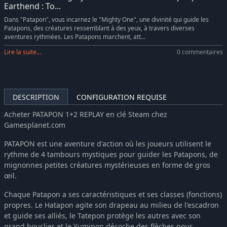
Earthend : To...
Dans "Patapon", vous incarnez le "Mighty One", une divinité qui guide les
Patapons, des créatures ressemblant à des yeux, à travers diverses
aventures rythmées. Les Patapons marchent, att...
Lire la suite...
0 commentaires
DESCRIPTION
CONFIGURATION REQUISE
Acheter PATAPON 1+2 REPLAY en clé Steam chez
Gamesplanet.com
PATAPON est une aventure d'action où les joueurs utilisent le
rythme de 4 tambours mystiques pour guider les Patapons, de
mignonnes petites créatures mystérieuses en forme de gros
œil.
Chaque Patapon a ses caractéristiques et ses classes (fonctions)
propres. Le Hatapon agite son drapeau au milieu de l'escadron
et guide ses alliés, le Tatepon protège les autres avec son
grand bouclier et le Yumipon décoche des flèches pour