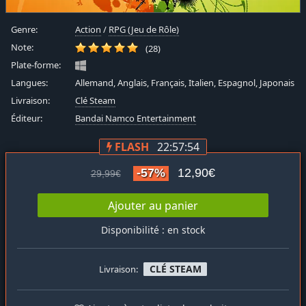
Genre:
Action
/
RPG (Jeu de Rôle)
Note:
(28)
Plate-forme:
Langues:
Allemand, Anglais, Français, Italien, Espagnol, Japonais
Livraison:
Clé Steam
Éditeur:
Bandai Namco Entertainment
FLASH
22:57:53
-57%
12,90€
29,99€
Ajouter au panier
Disponibilité : en stock
CLÉ STEAM
Livraison: