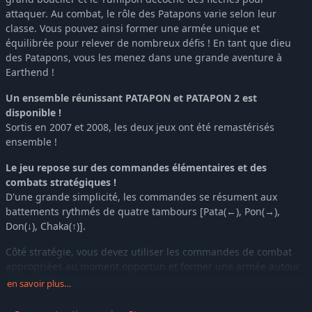
attaquer. Au combat, le rôle des Patapons varie selon leur
classe. Vous pouvez ainsi former une armée unique et
équilibrée pour relever de nombreux défis ! En tant que dieu
des Patapons, vous les menez dans une grande aventure à
Earthend !
Un ensemble réunissant PATAPON et PATAPON 2 est
disponible !
Sortis en 2007 et 2008, les deux jeux ont été remastérisés
ensemble !
Le jeu repose sur des commandes élémentaires et des
combats stratégiques !
D'une grande simplicité, les commandes se résument aux
battements rythmés de quatre tambours [Pata(←), Pon(→),
Don(↓), Chaka(↑)].
Côté stratégie, vous devez utiliser les commandes de combat
appropriées au moment opportun et former une armée autour
des classes (fonctions) des Patapons. Facile à comprendre, le
en savoir plus…
jeu est néanmoins source de défis !