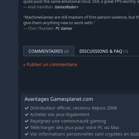
quite pack the same emotional clout. Still, a great FPS worthy o
doubles barres à mine en métal pour escalader ce mon
Andi Hamilton
GamesRadar+
Des frissons !
"MachineGames are still masters of first-person violence, but t
Affrontez tout un tas de nouveaux ennemis comme les l
give them anything new to work with."
de choc d'élite, les drones, ainsi que les abominations n
Chris Thursten
PC Gamer
reste à découvrir.
Wolfenstein®: The Old Blood™ est une histoire fictive situé
COMMENTAIRES
DISCUSSIONS & FAQ
Les noms, personnages, organisations, lieux et événements 
(0)
(1)
de manière romancée. L'histoire et le contenu de ce jeu ne 
en aucun cas destinés à justifier, glorifier ou approuver les
» Publier un commentaire
événements, les actions, les personnes ou le comportement
crimes de guerres, génocides ou autres crimes contre l'hum
Avantages Gamesplanet.com
Distributeur officiel, reconnu depuis 2006
Achetez vos jeux légalement
Rejoignez une communauté gaming
Télécharger des jeux pour votre PC ou Mac
Vos informations personnelles sont cryptées en tout