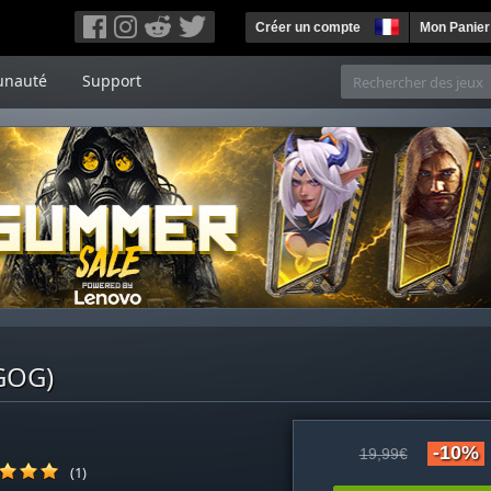
Créer un compte
Mon Panier
nauté
Support
(GOG)
-10%
19,99€
(1)