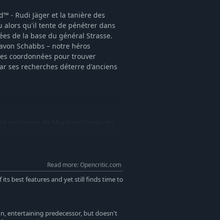
™ - Rudi Jäger et la tanière des
u alors qu'il tente de pénétrer dans
ées de la base du général Strasse.
gavon Schabbs – notre héros
 des coordonnées pour trouver
par ses recherches déterre d'anciens
ière personne de MachineGames en
l nazi comme le fusil à verrou, le
-grenades. Découvrez votre potentiel
la fois pour l'action chargée
étion.
Read more: Opencritic.com
its best features and yet still finds time to
s villages de campagne allemande,
léphériques et des ponts, des
teau de Wolfenstein ! Utilisez les
un, entertaining predecessor, but doesn't