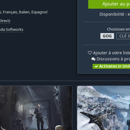
Ajouter au p
s, Français, Italien, Espagnol
Disponibilité : 
irect)
Choisissez en
sda Softworks
GOG
CLÉ 
Ajouter à votre lis
Discussions à pr
Activates in Uni