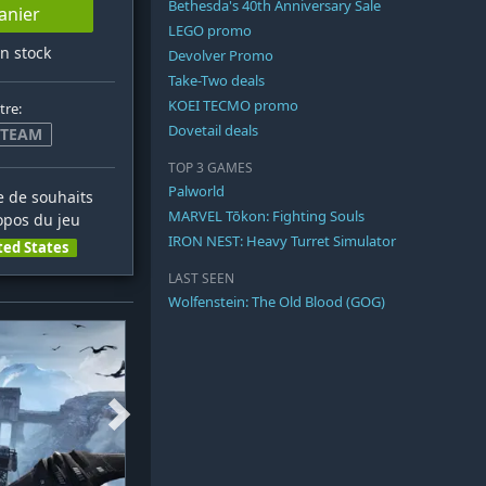
Bethesda's 40th Anniversary Sale
anier
LEGO promo
en stock
Devolver Promo
Take-Two deals
KOEI TECMO promo
tre:
Dovetail deals
STEAM
TOP 3 GAMES
Palworld
te de souhaits
MARVEL Tōkon: Fighting Souls
opos du jeu
IRON NEST: Heavy Turret Simulator
ted States
LAST SEEN
Wolfenstein: The Old Blood (GOG)