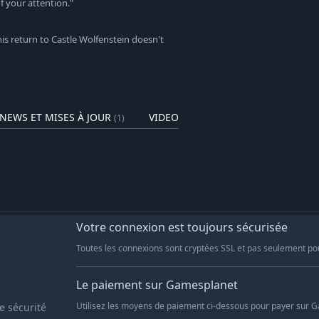
f your attention."
de de long en large.
his return to Castle Wolfenstein doesn't
égions de super-soldats, les troupes
azies les plus terribles qu'il vous
e dans un univers alternatif en 1946.
NEWS ET MISES À JOUR
VIDEOS
sont soit imaginaires, soit représentés
(1)
(7)
doivent pas être interprétés et ne sont
 croyances, les idéologies, les
 du régime nazi, ou à banaliser ses
anité.
Votre connexion est toujours sécurisée
Toutes les connexions sont cryptées SSL et pas seulement po
Le paiement sur Gamesplanet
e sécurité
Utilisez les moyens de paiement ci-dessous pour payer sur 