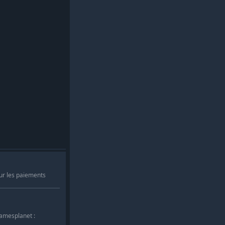
ur les paiements
Gamesplanet :