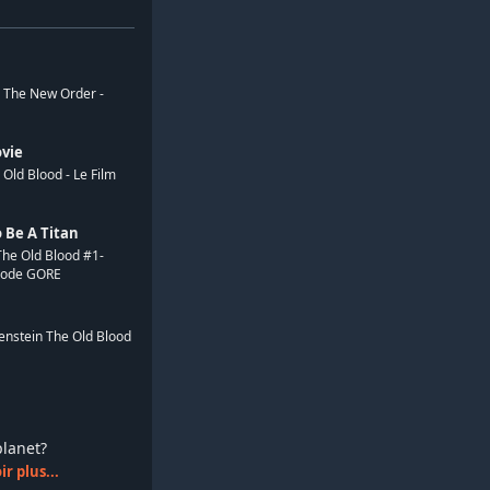
: The New Order -
vie
 Old Blood - Le Film
 Be A Titan
he Old Blood #1-
mode GORE
lfenstein The Old Blood
splanet?
r plus...