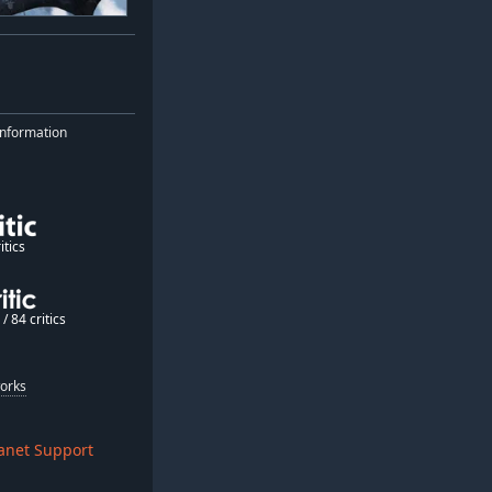
nformation
itics
/ 84 critics
orks
anet Support