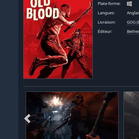
Plate-forme:
Langues:
Anglai
Livraison:
GOG (D
Éditeur:
Bethe