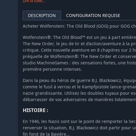
Lire la suite...
DESCRIPTION
CONFIGURATION REQUISE
Acheter Wolfenstein: The Old Blood (GOG) pour GOG 
Wolfenstein®: The Old Blood™ est un jeu à part entière
The New Order, le jeu de tir et d’action/aventure à la 
critique. Cette nouvelle aventure en 8 chapitres sur 2 h
préquelle de Wolfenstein®: The New Order et conserve t
studio MachineGames : des sensations fortes, une histo
première personne intenses.
Dans la peau du héros de guerre B.J. Blazkowicz, équi
comme le fusil à verrou et le Kampfpistole lance-grena
nazie grandissante. Utilisez les doubles tuyaux pour e
débarrasser de vos adversaires de manières totalement
HISTOIRE :
En 1946, les Nazis sont sur le point de remporter la S
renverser la situation, B.J. Blazkowicz doit partir pou
fin fond de la Bavière...