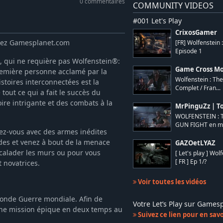
0 commentaires
COMMUNITY VIDEOS
#001 Let's Play
CrixosGamer
chez Gamesplanet.com
[FR] Wolfenstein 
Episode 1
, qui ne requière pas Wolfenstein®:
Game Cross Mo
première personne acclamé par la
Wolfenstein : The
istoires interconnectées est la
Complet / Fran...
out ce qui a fait le succès du
ire intrigante et des combats à la
MrPinguZz | To
WOLFENSTEIN : T
GUN FIGHT en 
pez-vous avec des armes inédites
des et venez à bout de la menace
GAZOetLYAZ
scalader les murs ou pour vous
[ Let's play ] Wo
[ FR ] Ep 1/?
 novatrices.
Voir toutes les vidéos
econde Guerre mondiale. Afin de
Votre Let’s Play sur Game
r une mission épique en deux temps au
Suivez ce lien pour en savoi