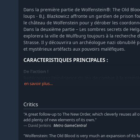
Dans la première partie de Wolfenstein®: The Old Blood
loups - B.J. Blazkowicz affronte un gardien de prison fo
le château de Wolfenstein pour y dérober les coordonn
Dans la deuxième partie – Les sombres secrets de Hel
explorera la ville de Wulfburg toujours à la recherche
Strasse. Il y découvrira un archéologue nazi obnubilé 
et mystérieux artéfacts aux pouvoirs maléfiques.
CARACTERISTIQUES PRINCIPALES :
De l'action !
Redécouvrez l'expérience du jeu de combat à la prem
en savoir plus…
utilisant de toutes nouvelles armes inspirées du matérie
fusil à pompe de 1946 ou encore le Kampfpistole lance
caché avec une toute nouvelle liste d’options adaptés à 
Critics
d'adrénaline comme pour les assassinats en toute discr
"A great follow-up to The New Order, which cleverly reuses all of 
De l'aventure !
add plenty of new elements of its own."
Explorez des décors à couper le souffle avec des petit
David Jenkins
Metro GameCentral
des vallées et montagnes reliées entre elles par des té
catacombes effrayantes et, bien sûr, l'emblématique châ
"Wolfenstein: The Old Blood is very much an expansion of its f