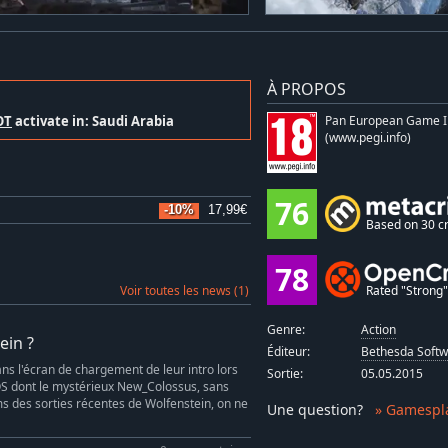
À PROPOS
OT
activate in: Saudi Arabia
Pan European Game I
(www.pegi.info)
76
-10%
17,99€
Based on 30 cr
78
Voir toutes les news (1)
Rated "Strong" 
Genre:
Action
ein ?
Éditeur:
Bethesda Softw
dans l'écran de chargement de leur intro lors
Sortie:
05.05.2015
 DOS dont le mystérieux New_Colossus, sans
ms des sorties récentes de Wolfenstein, on ne
Une question
?
» Gamespl