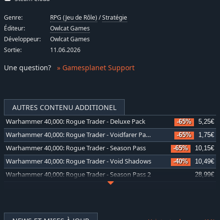
Genre:
RPG (Jeu de Rôle)
/
Stratégie
Éditeur:
Owlcat Games
Développeur:
Owlcat Games
Sortie:
11.06.2026
Une question
?
» Gamesplanet Support
AUTRES CONTENU ADDITIONEL
Warhammer 40,000: Rogue Trader - Deluxe Pack
-65%
5,25€
Warhammer 40,000: Rogue Trader - Voidfarer Pack
-65%
1,75€
Warhammer 40,000: Rogue Trader - Season Pass
-65%
10,15€
Warhammer 40,000: Rogue Trader - Void Shadows
-40%
10,49€
Warhammer 40,000: Rogue Trader - Season Pass 2
28,99€
Warhammer 40,000: Rogue Trader - Lex Imperialis
-30%
12,24€