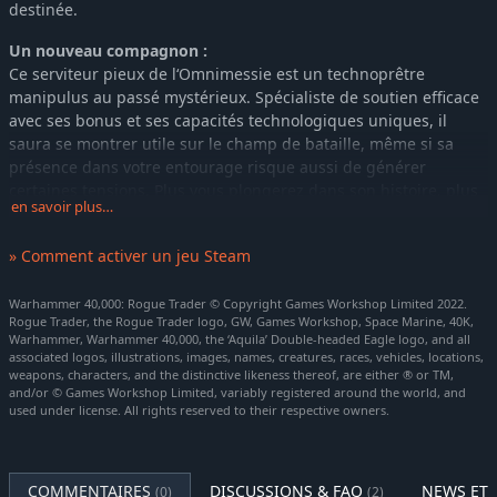
destinée.
Un nouveau compagnon :
Ce serviteur pieux de l‘Omnimessie est un technoprêtre
manipulus au passé mystérieux. Spécialiste de soutien efficace
avec ses bonus et ses capacités technologiques uniques, il
saura se montrer utile sur le champ de bataille, même si sa
présence dans votre entourage risque aussi de générer
certaines tensions. Plus vous plongerez dans son histoire, plus
en savoir plus…
il vous incombera de déterminer si vous pouvez vraiment vous
fier à sa loyauté.
» Comment activer un jeu Steam
Nouveaux mécanismes d'augmentation :
Débloquez un nouveau système d'augmentation qui vous
Warhammer 40,000: Rogue Trader © Copyright Games Workshop Limited 2022.
Rogue Trader, the Rogue Trader logo, GW, Games Workshop, Space Marine, 40K,
permettra de remplacer votre chair par des implants bioniques.
Warhammer, Warhammer 40,000, the ‘Aquila’ Double-headed Eagle logo, and all
Améliorez votre résilience, transformez vos options tactiques et
associated logos, illustrations, images, names, creatures, races, vehicles, locations,
faites des expériences avec des modifications de plus en plus
weapons, characters, and the distinctive likeness thereof, are either ® or TM,
dangereuses. Au fil de l'aventure, des technologies bioniques
and/or © Games Workshop Limited, variably registered around the world, and
used under license. All rights reserved to their respective owners.
de plus en plus étranges feront leur apparition.
Rencontrez Trazyn l'Infini :
Trazyn l'Infini, dont les machinations couvrent aussi bien des
COMMENTAIRES
DISCUSSIONS & FAQ
NEWS ET 
(0)
(2)