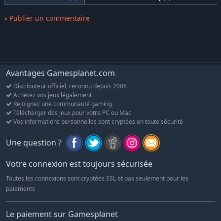
siècles que des civilisations entières, n'a rien d’un adversaire
ordinaire. Ce collectionneur nécron manipule les événements
» Publier un commentaire
dans l'ombre avec ruse et finesse. À ses yeux, individus,
batailles et mêmes histoires entières ne sont que des pièces
dignes d'enrichir sa collection. Que vous décidiez de négocier,
de faire front ou même de le prendre à son propre jeu, cette
rencontre vous marquera à jamais et altérera le cours de votre
Avantages Gamesplanet.com
histoire.
Distributeur officiel, reconnu depuis 2006
Achetez vos jeux légalement
Rejoignez une communauté gaming
Télécharger des jeux pour votre PC ou Mac
Vos informations personnelles sont cryptées en toute sécurité
Une question ?
Votre connexion est toujours sécurisée
Toutes les connexions sont cryptées SSL et pas seulement pour les
paiements
Le paiement sur Gamesplanet