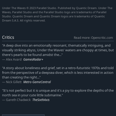
POINTS CLEFS
Under The Waves © 2023 Parallel Studio. Published by Quantic Dream. Under The
Waves, Parallel Studio and the Parallel Studio logo are trademarks of Parallel
Un voyage sous les vagues aux confins du réel
– Vivez une
Studio. Quantic Dream and Quantic Dream logos are trademarks of Quantic
Dream S.A.S. All rights reserved.
aventure sous-marine poétique pour aider Stan à surmonter
son passé traumatique et sauver sa vie. Stan remontera-t-il
un jour à la surface ?
Critics
Read more: Opencritic.com
Explorez les profondeurs de la mer
– Pilotez votre sous-
marin au milieu des abysses, nagez à travers les grottes, les
"A deep dive into an emotionally resonant, thematically intriguing, and
visually striking abyss, Under the Waves' waters are choppy at times, but
épaves et les infrastructures sous-marines. Sur les traces du
there's pearls to be found amidst the..."
passé, assemblez les pièces du puzzle en récupérant des
Alex Avard
GamesRadar+
déchets, des objets à collectionner et en fabriquant des
équipements qui aideront Stan à poursuivre son exploration.
"A story about loneliness and grief, set in a retro-futuristic 1970s and told
from the perspective of a deepsea diver, which is less interested in action
Admirez la beauté de l'océan
– Plongez dans de
than creating the right..."
magnifiques environnements sous-marins de plus en plus
Nick Gillett
Metro GameCentral
profonds, en vous immergeant dans une ambiance
contemplative portée par une bande-son atmosphérique.
"It's not perfect but it is unique and it's a joy to explore the depths of the
north sea in your cute little submarine."
Un cadre unique et mystérieux
– Découvrez une réalité
Gareth Chadwick
TheSixthAxis
alternative de l'année 1979 où rétro, science-fiction et
fantaisie s’entremêlent dans une direction artistique unique.