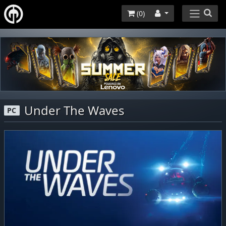
(
0
)
Under The Waves
PC