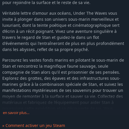
pour rejoindre la surface et le reste de sa vie.
Véritable lettre d'amour aux océans, Under The Waves vous
invite à plonger dans son univers sous-marin merveilleux et
luxuriant, dont la teinte poétique et cinématographique sert
d’écrin à un récit poignant. Vivez une aventure singulière à
travers le regard de Stan et guidez-le dans un flot
d'événements qui l'entraîneront de plus en plus profondément
dans les abysses, reflet de sa propre psyché.
Parcourez les vastes fonds marins en pilotant le sous-marin de
Stan et rencontrez la magnifique faune sauvage, seule
compagnie de Stan alors qu'il est prisonnier de ses pensées.
Explorez des grottes, des épaves et des infrastructures sous-
marines grâce à la combinaison spéciale de Stan, et suivez les
manifestations mystérieuses de ses souvenirs pour trouver un
moyen de remonter à la surface et sauver sa vie. Collectez des
matériaux et fabriquez de l’équipement pour aider Stan à
poursuivre cette expédition et sa découverte de soi. Vous
en savoir plus…
devrez oser sortir des sentiers battus pour vivre des moments
fascinants et en savoir plus sur le passé tragique auquel il
» Comment activer un jeu Steam
tente d'échapper...