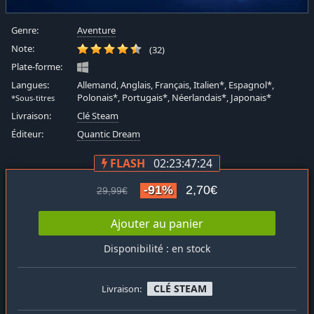
Genre:
Aventure
Note:
(32)
Plate-forme:
Langues:
Allemand, Anglais, Français, Italien*, Espagnol*,
Polonais*, Portugais*, Néerlandais*, Japonais*
*Sous-titres
Livraison:
Clé Steam
Éditeur:
Quantic Dream
FLASH
02:23:47:24
-91%
2,70€
29,99€
Ajouter au panier
Disponibilité : en stock
CLÉ STEAM
Livraison: