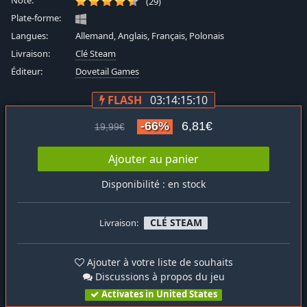
Note:
(29)
Plate-forme:
Langues:
Allemand, Anglais, Français, Polonais
Livraison:
Clé Steam
Éditeur:
Dovetail Games
FLASH
03:14:15:10
-66%
6,81€
19,99€
Ajouter au panier
Disponibilité : en stock
CLÉ STEAM
Livraison:
Ajouter à votre liste de souhaits
Discussions à propos du jeu
Activates in United States