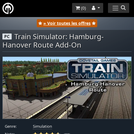
(
0
)
» Voir toutes les offres
Train Simulator: Hamburg-
PC
Hanover Route Add-On
Genre:
Simulation