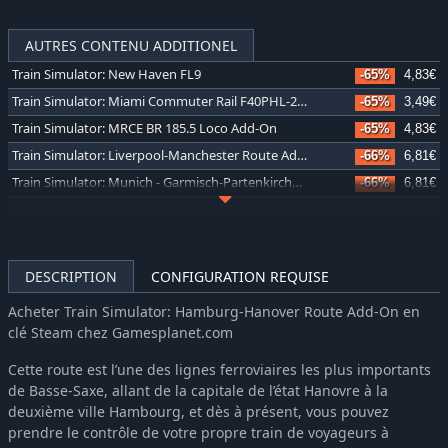
AUTRES CONTENU ADDITIONEL
Train Simulator: New Haven FL9
-65%
4,83€
Train Simulator: Miami Commuter Rail F40PHL-2 Loco Add-On
-65%
3,49€
Train Simulator: MRCE BR 185.5 Loco Add-On
-65%
4,83€
Train Simulator: Liverpool-Manchester Route Add-On
-66%
6,81€
Train Simulator: Munich - Garmisch-Partenkirchen Route Add-On
-66%
6,81€
Train Simulator: The Rhine Railway: Mannheim - Karlsruhe Route Add-On
-66%
10,10€
Train Simulator: Soldier Summit Route Add-On
-66%
10,10€
Train Simulator: Weardale & Teesdale Network Route Add-On
-66%
10,10€
DESCRIPTION
CONFIGURATION REQUISE
Train Simulator: North Jersey Coast Line Route Add-On
-66%
6,81€
Acheter Train Simulator: Hamburg-Hanover Route Add-On en
Train Simulator: Midland Main Line London-Bedford Route Add-On
-66%
10,10€
clé Steam chez Gamesplanet.com
Train Simulator: West Rhine: Köln - Koblenz Route Add-On
-66%
6,81€
Cette route est l’une des lignes ferroviaires les plus importants
Train Simulator: DB BR 442 'Talent 2' EMU Add-On
-65%
4,83€
de Basse-Saxe, allant de la capitale de l’état Hanovre à la
Train Simulator: Munich - Rosenheim Route Add-On
-66%
10,10€
deuxième ville Hambourg, et dès à présent, vous pouvez
Train Simulator: DR BR 86 Loco Add-On
-65%
4,83€
prendre le contrôle de votre propre train de voyageurs à