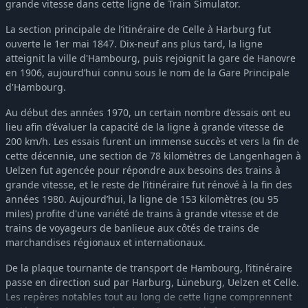
grande vitesse dans cette ligne de Train Simulator.
Train Simulator: North London Line Route Add-On
-66%
6,81€
Train Simulator: DB Schenker Class 59/2 Loco Add-On
-65%
4,83€
La section principale de l’itinéraire de Celle à Harburg fut
Train Simulator: LGV: Marseille - Avignon Route Add-On
-66%
10,10€
ouverte le 1er mai 1847. Dix-neuf ans plus tard, la ligne
atteignit la ville d'Hambourg, puis rejoignit la gare de Hanovre
Train Simulator: London to Brighton Route Add-On
-66%
6,81€
en 1906, aujourd’hui connu sous le nom de la Gare Principale
Train Simulator: BR Regional Railways Class 101 DMU Add-On
-65%
2,11€
d'Hambourg.
Train Simulator: Woodhead Electric Railway in Blue Route Add-On
-66%
7,47€
Au début des années 1970, un certain nombre d’essais ont eu
Train Simulator: Chatham Main & Medway Valley Lines Route Add-On
-66%
10,10€
lieu afin d’évaluer la capacité de la ligne à grande vitesse de
Train Simulator: LGV Rhône-Alpes & Méditerranée Route Extension Add-On
-66%
5,49€
200 km/h. Les essais furent un immense succès et vers la fin de
Train Simulator: Pacific Surfliner LA - San Diego Route
-66%
6,81€
cette décennie, une section de 78 kilomètres de Langenhagen à
Uelzen fut agencée pour répondre aux besoins des trains à
Train Simulator: South London Network Route Add-On
-66%
10,10€
grande vitesse, et le reste de l’itinéraire fut rénové à la fin des
Train Simulator: West Somerset Railway Route Add-On
-66%
6,81€
années 1980. Aujourd’hui, la ligne de 153 kilomètres (ou 95
Train Simulator: WSR Diesels Loco Add-On
-65%
4,83€
miles) profite d'une variété de trains à grande vitesse et de
Train Simulator: CSX SD80MAC Loco Add-On
trains de voyageurs de banlieue aux côtés de trains de
-65%
4,83€
marchandises régionaux et internationaux.
Train Simulator: D&RGW SD9 Loco Add-On
-65%
4,83€
Train Simulator: Duchess of Sutherland Loco Add-On
-65%
4,83€
De la plaque tournante de transport de Hambourg, l’itinéraire
passe en direction sud par Harburg, Lüneburg, Uelzen et Celle.
Train Simulator: East Coast Main Line London-Peterborough Route Add-On
-66%
6,81€
Les repères notables tout au long de cette ligne comprennent
Train Simulator: Great Eastern Main Line London-Ipswich Route Add-On
-66%
6,81€