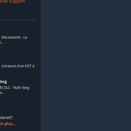
anet Support
| Découverte - La
...
 Livraison d'un HST à
ding
®] DLC - Ruhr-Sieg
...
splanet?
r plus...