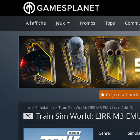
À l'affiche
Jeux
Promos
Tops
Commu
Ce jeu fait part
Jeux
Simulation
Train Sim World: LIRR M3 EMU Loco Add-On
Train Sim World: LIRR M3 E
PC
Genre:
Simula