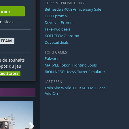
CURRENT PROMOTIONS
Bethesda's 40th Anniversary Sale
anier
LEGO promo
en stock
Devolver Promo
Take-Two deals
KOEI TECMO promo
STEAM
Dovetail deals
TOP 3 GAMES
Palworld
te de souhaits
MARVEL Tōkon: Fighting Souls
opos du jeu
IRON NEST: Heavy Turret Simulator
ted States
LAST SEEN
Train Sim World: LIRR M3 EMU Loco
Add-On