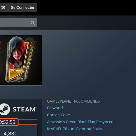
 (
0
)
Se Connecter
GAMESPLANET RECOMMENDS
Palworld
Corsair Cove
0:52:54
Assassin's Creed Black Flag Resynced
MARVEL Tōkon: Fighting Souls
4,83€