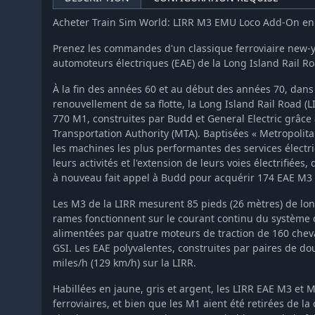
Acheter Train Sim World: LIRR M3 EMU Loco Add-On e
Prenez les commandes d'un classique ferroviaire new-y
automoteurs électriques (EAE) de la Long Island Rail R
À la fin des années 60 et au début des années 70, da
renouvellement de sa flotte, la Long Island Rail Road (
770 M1, construites par Budd et General Electric grâce
Transportation Authority (MTA). Baptisées « Metropolita
les machines les plus performantes des services électri
leurs activités et l'extension de leurs voies électrifiées
à nouveau fait appel à Budd pour acquérir 174 EAE M3 s
Les M3 de la LIRR mesurent 85 pieds (26 mètres) de lon
rames fonctionnent sur le courant continu du système de
alimentées par quatre moteurs de traction de 160 chev
GSI. Les EAE polyvalentes, construites par paires de dou
miles/h (129 km/h) sur la LIRR.
Habillées en jaune, gris et argent, les LIRR EAE M3 et
ferroviaires, et bien que les M1 aient été retirées de la