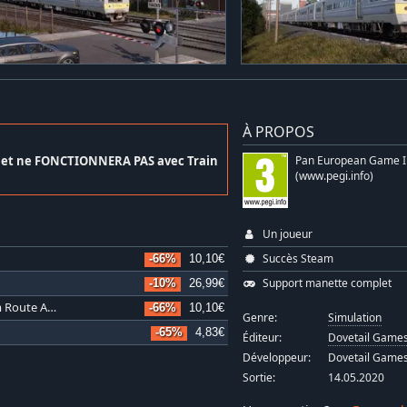
À PROPOS
r et ne FONCTIONNERA PAS avec Train
Pan European Game I
(www.pegi.info)
Un joueur
Succès Steam
-66%
10,10€
Support manette complet
-10%
26,99€
Train Sim World: Hauptstrecke Rhein-Ruhr: Duisburg - Bochum Route Add-On
-66%
10,10€
Genre:
Simulation
-65%
4,83€
Éditeur:
Dovetail Game
Développeur:
Dovetail Game
Sortie:
14.05.2020