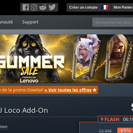
Créer un compte
Mon Panier
nauté
Support
ie de la promo Dovetail
» Voir toutes les offres
MU Loco Add-On
FLASH
06:1
tion
-65%
13,99€