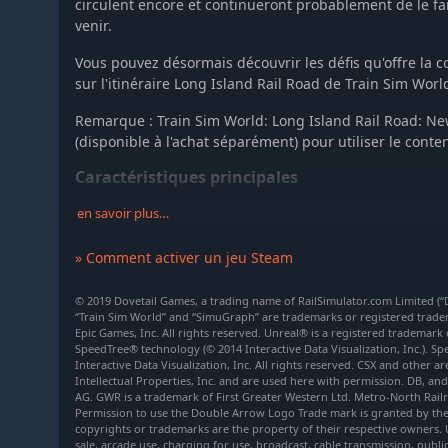
circulent encore et continueront probablement de le 
venir.
Vous pouvez désormais découvrir les défis qu'offre la 
sur l'itinéraire Long Island Rail Road de Train Sim World
Remarque : Train Sim World: Long Island Rail Road: New 
(disponible à l'achat séparément) pour utiliser le conte
Caractéristiques principales
Doubles voitures EAE M3 de la Long Island Rail Roa
en savoir plus…
Des performances et manœuvres réalistes
» Comment activer un jeu Steam
Une cabine très détaillée et interactive aux perfor
Des enregistrements sonores authentiques et détaillés
© 2019 Dovetail Games, a trading name of RailSimulator.com Limited (“DT
“Train Sim World” and “SimuGraph” are trademarks or registered trade
Comprend trois scénarios captivants ainsi qu'un mod
Epic Games, Inc. All rights reserved. Unreal® is a registered trademark 
Long Island Rail Road
SpeedTree® technology (© 2014 Interactive Data Visualization, Inc.). S
Interactive Data Visualization, Inc. All rights reserved. CSX and other
Utilisable en mode Horaires dans Long Island Rail R
Intellectual Properties, Inc. and are used here with permission. DB, a
Développé avec le moteur physique de véhicules Si
AG. GWR is a trademark of First Greater Western Ltd. Metro-North Rail
Permission to use the Double Arrow Logo Trade mark is granted by the S
technologie Unreal Engine 4®
copyrights or trademarks are the property of their respective owners. 
Taille du téléchargement : 96,6 Mo
sale, arcade use, charging for use, broadcast, cable transmission, publi