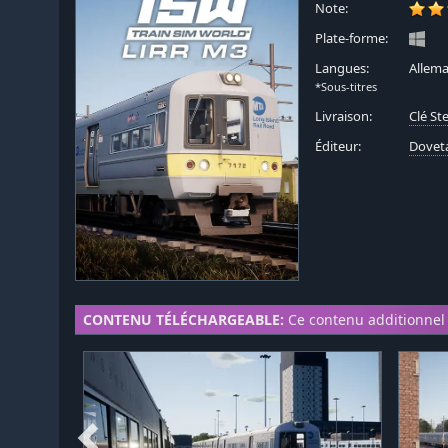
Note:
Plate-forme:
Langues:
Allema
*Sous-titres
Livraison:
Clé S
Éditeur:
Dovet
CONTENU TÉLÉCHARGEABLE:
Ce contenu additionnel 