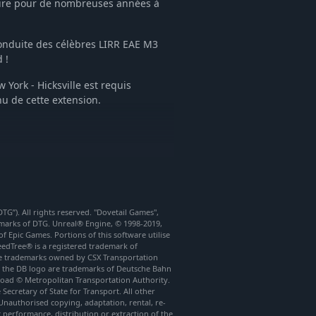
faire pour de nombreuses années à
conduite des célèbres LIRR EAE M3
 !
York - Hicksville est requis
nu de cette extension.
d
mances et aux commandes réalistes.
, réalisés à l'aide des vrais trains
G”). All rights reserved. "Dovetail Games",
marks of DTG. Unreal® Engine, © 1998-2019,
ule d'entraînement interactif pour
of Epic Games. Portions of this software utilise
peedTree® is a registered trademark of
 are trademarks owned by CSX Transportation
oad
nd the DB logo are trademarks of Deutsche Bahn
muGraph® de Dovetail Games et la
road © Metropolitan Transportation Authority.
ecretary of State for Transport. All other
Unauthorised copying, adaptation, rental, re-
c performance, distribution or extraction of the