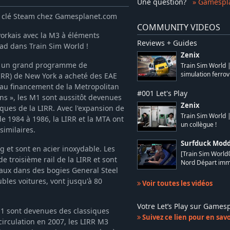
Une question
?
» Gamespl
n clé Steam chez Gamesplanet.com
COMMUNITY VIDEOS
orkais avec la M3 à éléments
Reviews + Guides
oad dans Train Sim World !
Zenix
ns un grand programme de
Train Sim World 
simulation ferrovi
LIRR) de New York a acheté des EAE
 au financement de la Metropolitan
#001 Let's Play
ns », les M1 sont aussitôt devenues
Zenix
ques de la LIRR. Avec l'expansion de
Train Sim World |
, de 1984 à 1986, la LIRR et la MTA ont
un collègue !
imilaires.
Surfduck Mod
g et sont en acier inoxydable. Les
[Train Sim World
 troisième rail de la LIRR et sont
Nord Départ immi
aux dans des bogies General Steel
bles voitures, vont jusqu'à 80
Voir toutes les vidéos
Votre Let’s Play sur Game
 M1 sont devenues des classiques
Suivez ce lien pour en savoi
 circulation en 2007, les LIRR M3