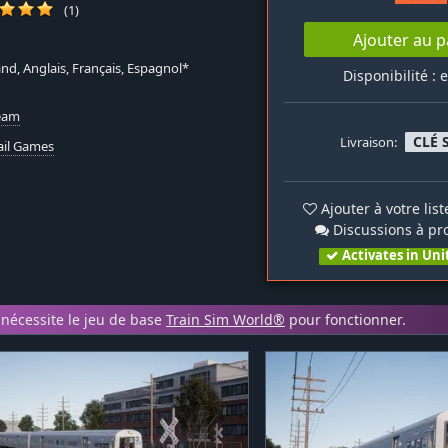
(1)
Ajouter au p
nd, Anglais, Français, Espagnol*
Disponibilité : 
team
CLÉ 
Livraison:
ail Games
Ajouter à votre lis
Discussions à pr
Activates in Uni
nécessite le jeu de base
Train Sim World®
pour fonctionner.