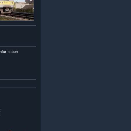
nformation
s
s