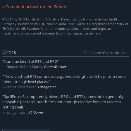
Un récit épique :
plongez-vous dans un monde captivant et
» Comment activer un jeu Steam
dévoilez les secrets de la destinée de Nortander. Explorez Éo
: un monde détaillé, rempli de personnages fascinants,
© 2017 by THQ Nordic GmbH, Austria. Developed by Grimlore Games GmbH,
protagonistes d’histoires souvent déchirantes.
Germany. Published by THQ Nordic GmbH. SpellForce is a registered trademark of
Rencontrez de nouveaux alliés :
créez un groupe autour de
THQ Nordic AB, Sweden. All other brands, product names and logos are
trademarks or registered trademarks of their respective owners.
vos différents compagnons, dont la présence complétera vos
compétences et affectera le déroulement de l’histoire. Gérez
leurs compétences et leurs équipements pour remporter la
Critics
victoire sur le champ de bataille !
Read more: Opencritic.com
Choisissez votre camp :
développez et prenez le
"A unique blend of RTS and RPG"
commandement de l’une des trois factions : elfes, orques ou
Bogdan Robert Mateș
GameWatcher
humains. Préparez vos troupes à livrer la plus titanesque
"The old school RTS continues to gather strength, with help from some
des batailles. Utilisez au mieux différentes stratégies et tirez
friends in high level places."
parti du terrain, des formations de troupes, de la visibilité,
Richie Shoemaker
Eurogamer
des éclaireurs, etc.
"SpellForce 3 competently blends RPG and RTS games into a generally
Vivez un récit épique :
triomphez d’une campagne
enjoyable package, but there's not enough creative force to create a
intégralement doublée, offrant plus de 30 heures de jeu –
lasting spell."
seul ou avec des amis, grâce au mode coopératif. Affrontez
Leif Johnson
PC Gamer
des adversaires de tous les niveaux lors de batailles en
ligne.
Mode multijoueur :
découvrez une puissante composante