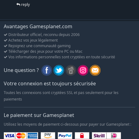
affrontez des vagues de monstres et achetez du butin et des
reply
sorts auprès de marchands pour affronter d’autres joueurs
dans les classements, également jouables en mode
coopératif
Avantages Gamesplanet.com
Prise en charge améliorée des mods pour les nouveaux
Distributeur officiel, reconnu depuis 2006
modes Voyage et Arène. Créez vos propres cartes pour les
Achetez vos jeux légalement
modes Voyage ou Arène et partagez-les avec la
Rejoignez une communauté gaming
communauté.
Télécharger des jeux pour votre PC ou Mac
Vos informations personnelles sont cryptées en toute sécurité
Une question ?
Votre connexion est toujours sécurisée
Toutes les connexions sont cryptées SSL et pas seulement pour les
paiements
Le paiement sur Gamesplanet
Utilisez les moyens de paiement ci-dessous pour payer sur Gamesplanet :