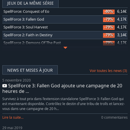
JEUX DE LA MÊME SÉRIE
SpellForce: Conquest of Eo
-80%
6,14€
SpellForce 3: Fallen God
-79%
4,17€
SpellForce 3: Soul Harvest
-79%
4,17€
SpellForce 2: Faith in Destiny
-79%
3,14€
SpellForce 2: Demons Of The Past
-79%
4,17€
SpellForce Platinum
-79%
2,12€
NEWS ET MISES À JOUR
Voir toutes les news (3)
5 novembre 2020
SpellForce 3: Fallen God ajoute une campagne de 20
heures de ...
Survivez à tout prix dans l’extension standalone SpellForce 3: Fallen God qui
est maintenant disponible. Contrôlez le destin d'une tribu de trolls et lancez-
vous dans une campagne de 20 h...
Lire la suite...
0 commentaires
29 mai 2019