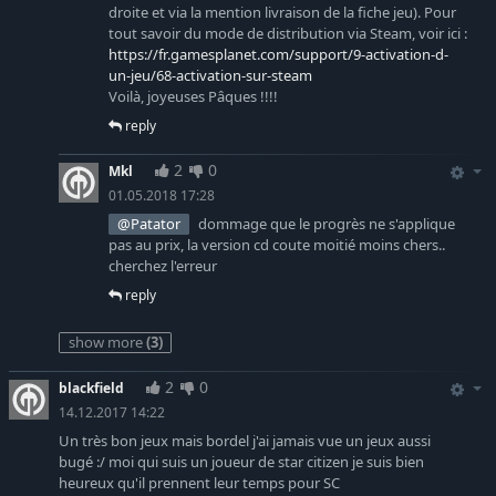
droite et via la mention livraison de la fiche jeu). Pour
d’arrêt
tout savoir du mode de distribution via Steam, voir ici :
Purge complète des problèmes de logique de
https://fr.gamesplanet.com/support/9-activation-d-
campagne/de quêtes
un-jeu/68-activation-sur-steam
Voilà, joyeuses Pâques !!!!
Mode coopératif amélioré
reply
Amélioration visuelle et fonctionnelle de l’interface
utilisateur dans les extensions
2
0
Mkl
Prise en charge complète de la manette pour les contrôles et
01.05.2018 17:28
l’interface utilisateur
@Patator
dommage que le progrès ne s'applique
Nouvelle carte pour le mode Escarmouche, “Canyon de
pas au prix, la version cd coute moitié moins chers..
l’amertume”, campée dans un environnement montagneux
cherchez l'erreur
Mode Voyage : mode de jeu supplémentaire, similaire au
reply
“mode Jeu libre” du jeu SpellForce original, offrant plus de 20
heures de contenu unique et une valeur de rejouabilité
show more
(3)
élevée. Jouable en mode coopératif !
Mode Voyage - Escarmouche : disputez des parties PvP en
2
0
blackfield
mode Escarmouche contre d’autres joueurs avec vos héros
14.12.2017 14:22
du mode Voyage
Un très bon jeux mais bordel j'ai jamais vue un jeux aussi
Mode Arène : mode de jeu infini supplémentaire, dans
bugé :/ moi qui suis un joueur de star citizen je suis bien
heureux qu'il prennent leur temps pour SC
lequel vous commencez avec un nouveau personnage,