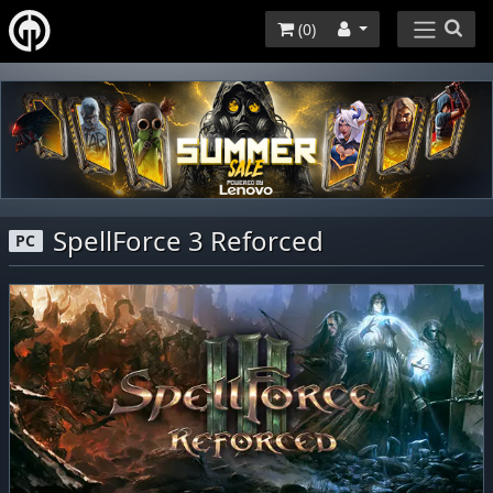
(
0
)
SpellForce 3 Reforced
PC