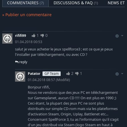
COMMENTAIRES
DISCUSSIONS & FAQ
NEWS ET 
(7)
(1)
multijoueur proposant différents modes de jeu. Affrontez
d’autres joueurs dans les modes PvP et Domination ou jouez
» Publier un commentaire
en mode coopératif, au sein d’une même faction ou avec des
factions différentes.
Reforced Edition Features:
1
0
rififi99
01.04.2018 00:53
Expérience de campagne améliorée
salut je veux acheter le jeux spellforce3 ; est ce que je peux
Mécanismes RTS améliorés et modèles de factions RTS
l'installer par téléchargement, ou avec CD ?
(humains, orques et elfes) retravaillés, inaugurés dans les
reply
extensions Fallen God et Soul Harvest
Arborescences de compétences mises à jour avec les
2
1
Patator
GP Team
nouveaux mécanismes de sorts introduits dans les
01.04.2018 08:57
(Modifié)
extensions
Bonjour rififi,
Déroulement amélioré des quêtes
Nous ne vendons que des jeux PC en téléchargement
Répartition améliorée du butin, pour une progression
sur Gamesplanet, aucun CD !!!! On est plus en 1990 ;)
plus fluide
Ceci étant, la plupart des jeux PC ne sont plus
distribués sur simple CD-rom mais via les plateformes
Fabrication retravaillée
d'activation Steam, Origin, Uplay, Battlenet etc...
Rééquilibrage de l’IA en mode RTS
Concernant SpellForce 3, tu as l'information qu'il s'agit
d'un jeu distribué via Steam (logo Steam en haut à
Refonte complète du portail, afin de minimiser les temps