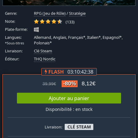
Genre:
RPG (Jeu de Rôle)
/
Stratégie
Note:
(133)
Plate-forme:
Langues:
Allemand, Anglais, Français*, Italien*, Espagnol*,
Polonais*
*Sous-titres
Livraison:
Clé Steam
Éditeur:
THQ Nordic
FLASH
03:10:42:38
-80%
8,12€
39,99€
Ajouter au panier
Disponibilité : en stock
CLÉ STEAM
Livraison: