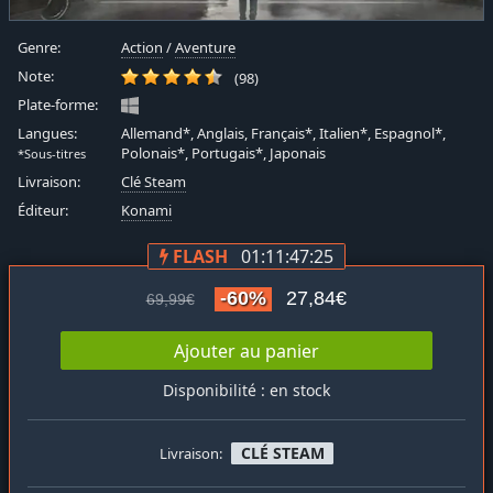
Genre:
Action
/
Aventure
Note:
(98)
Plate-forme:
Langues:
Allemand*, Anglais, Français*, Italien*, Espagnol*,
Polonais*, Portugais*, Japonais
*Sous-titres
Livraison:
Clé Steam
Éditeur:
Konami
FLASH
01:11:47:24
-60%
27,84€
69,99€
Ajouter au panier
Disponibilité : en stock
CLÉ STEAM
Livraison: