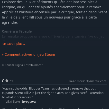
Explorez des lieux et bâtiments qui étaient inaccessibles à
l'origine, ou qui ont été ajoutés spécialement pour le remake.
Appréciez l'histoire encensée par la critique, tout en découvrant
la ville de Silent Hill sous un nouveau jour grâce à la carte
agrandie.
Caméra à l'épaule
Le remake propose une vue différente de la caméra fixe du jeu
d'origine, avec une caméra à l'épaule. Vous voyez ainsi ce que
en savoir plus…
James voit, pour une expérience plus immersive et palpitante
lorsque vous explorez la ville et affrontez des monstres.
» Comment activer un jeu Steam
Système de combat amélioré
© Konami Digital Entertainment
Les armes cultes, comme le tuyau en acier et le pistolet font
leur retour, avec un système de combat peaufiné. Évitez les
attaques avec des esquives bien placées, utilisez le viseur pour
Critics
tirer dans le mille et découvrez bien d'autres fonctionnalités qui
Read more: Opencritic.com
rendent les affrontements plus intéressants et nerveux que
"Against the odds, Bloober Team has delivered a remake that both
jamais.
expands Silent Hill 2 in just the right places, and gives careful attention
to what it preserves."
Vikki Blake
Eurogamer