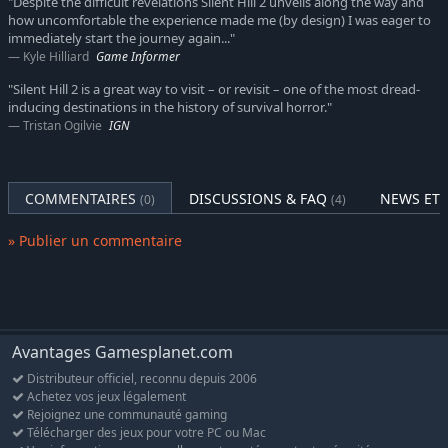
"Despite the difficult revelations Silent Hill 2 unveils along the way and
how uncomfortable the experience made me (by design) I was eager to
immediately start the journey again..."
Kyle Hilliard
Game Informer
"Silent Hill 2 is a great way to visit – or revisit – one of the most dread-
inducing destinations in the history of survival horror."
Tristan Ogilvie
IGN
COMMENTAIRES
DISCUSSIONS & FAQ
NEWS ET 
(0)
(4)
» Publier un commentaire
Avantages Gamesplanet.com
Distributeur officiel, reconnu depuis 2006
Achetez vos jeux légalement
Rejoignez une communauté gaming
Télécharger des jeux pour votre PC ou Mac