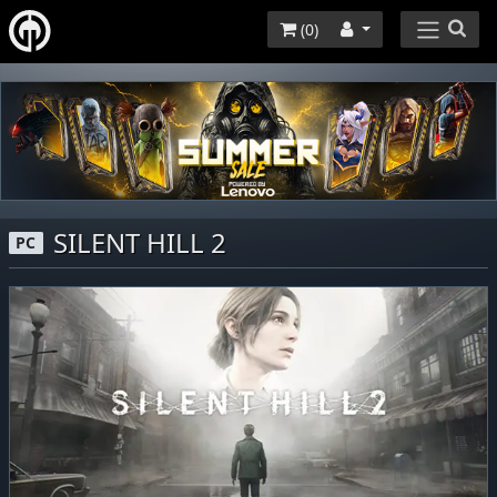
(
0
)
SILENT HILL 2
PC