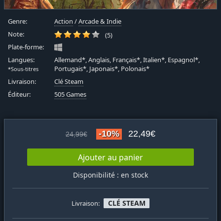
Genre:
Action
/
Arcade & Indie
Note:
(5)
Plate-forme:
Langues:
Allemand*, Anglais, Français*, Italien*, Espagnol*,
Portugais*, Japonais*, Polonais*
*Sous-titres
Livraison:
Clé Steam
Éditeur:
505 Games
-10%
22,49€
24,99€
Ajouter au panier
Disponibilité : en stock
CLÉ STEAM
Livraison: