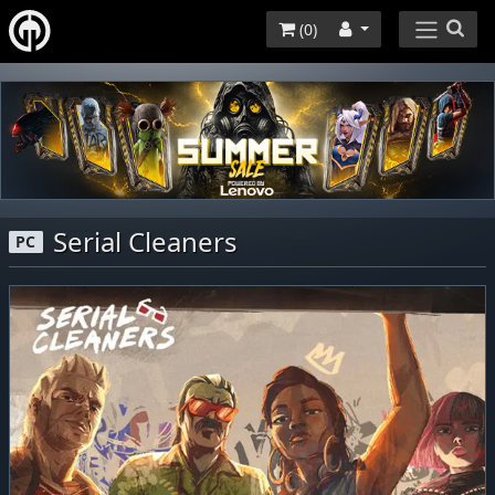
(
0
)
Serial Cleaners
PC