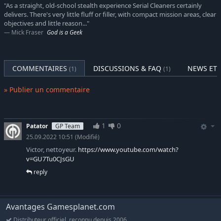
"As a straight, old-school stealth experience Serial Cleaners certainly
delivers. There's very little fluff or filler, with compact mission areas, clear
objectives and little reason..."
Mick Fraser
God is a Geek
COMMENTAIRES
DISCUSSIONS & FAQ
NEWS ET 
(1)
(1)
» Publier un commentaire
1
0
Patator
GP Team
25.09.2022 10:51
(Modifié)
Victor, nettoyeur.
https://www.youtube.com/watch?
v=GU7Tu0CJsGU
reply
Avantages Gamesplanet.com
Distributeur officiel, reconnu depuis 2006