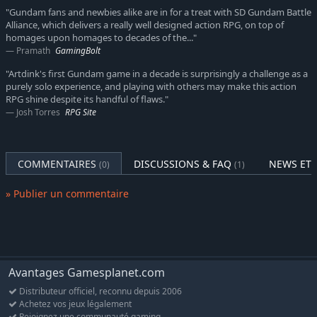
Mobile Suit Gundam ZZ
"Gundam fans and newbies alike are in for a treat with SD Gundam Battle
Mobile Suit Gundam: Char's Counterattack
Alliance, which delivers a really well designed action RPG, on top of
Mobile Suit Gundam: Char's Counterattack Beltorchika's
homages upon homages to decades of the..."
Pramath
GamingBolt
Children
Mobile Suit Gundam Unicorn
"Artdink's first Gundam game in a decade is surprisingly a challenge as a
Mobile Suit Gundam F91
purely solo experience, and playing with others may make this action
Mobile Suit Crossbone Gundam
RPG shine despite its handful of flaws."
Mobile Suit V Gundam
Josh Torres
RPG Site
Mobile Fighter G Gundam
Mobile Suit Gundam Wing
After War Gundam X
COMMENTAIRES
DISCUSSIONS & FAQ
NEWS ET 
(0)
(1)
Turn A Gundam
Mobile Suit Gundam SEED
» Publier un commentaire
Mobile Suit Gundam SEED Astray
Mobile Suit Gundam SEED VS Astray
Mobile Suit Gundam SEED Destiny
Mobile Suit Gundam 00
Mobile Suit Gundam 00 The Movie -Awakening of the
Avantages Gamesplanet.com
Trailblazer- Reconguista in G
Mobile Suit Gundam: Iron-Blooded Orphans
Distributeur officiel, reconnu depuis 2006
Achetez vos jeux légalement
Rejoignez une communauté gaming