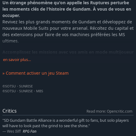
Un étrange phénomène qu'on appelle les Ruptures perturbe
les moments clés de l'histoire de Gundam. À vous de vous en
occuper.
Revivez les plus grands moments de Gundam et développez de
nouveaux Mobile Suits pour votre arsenal. Récoltez du capital et
des extensions pour faire de vos machines préférées les MS
ultimes.
Accomplissez les missions avec vos amis en mode multijoueur
!
en savoir plus…
Lancez-vous au combat avec l'aide de 2 partenaires. En mode
multijoueur, vous pourrez jouer avec 2 autres joueurs et former
» Comment activer un jeu Steam
une équipe de 3. Découvrez le nouvel action-RPG SD Gundam
en solo ou avec vos amis.
©SOTSU・SUNRISE
©SOTSU・SUNRISE・MBS
Séries présentes
Mobile Suit Gundam
Mobile Suit Gundam 0080: War in the Pocket
Critics
Read more: Opencritic.com
Mobile Suit Gundam: The 08th MS Team
Mobile Suit Gundam Thunderbolt
"SD Gundam Battle Alliance is a wonderful gift to fans, but solo players
will have to look past the grind to see the shine."
Mobile Suit Gundam 0083: Stardust Memory
Wes Iliff
RPG Fan
Mobile Suit Zeta Gundam