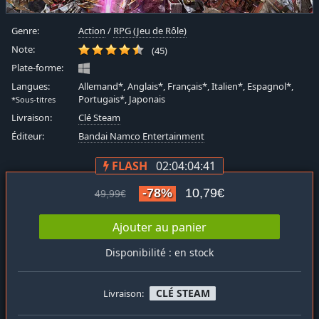
Genre:
Action
/
RPG (Jeu de Rôle)
Note:
(45)
Plate-forme:
Langues:
Allemand*, Anglais*, Français*, Italien*, Espagnol*,
Portugais*, Japonais
*Sous-titres
Livraison:
Clé Steam
Éditeur:
Bandai Namco Entertainment
FLASH
02:04:04:40
-78%
10,79€
49,99€
Ajouter au panier
Disponibilité : en stock
CLÉ STEAM
Livraison: