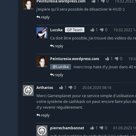
1
0
Peinturesia.wordpress.com
19.02.2022 
j'espère qu'il sera possible de désactiver le HUD :)
reply
1
0
Lucska
GP Team
19.02.2022 1
Ca doit être possible, j'ai trouvé des vidéos d
reply
1
0
Peinturesia.wordpress.com
19.0
@Lucska
merci trop hate d'y jouer dans 40 
reply
1
0
Artharios
20.04.2020 08:16
Merci Gamesplanet pour ce service simple d'utilisation e
votre système de cashback on peut encore faire plus de
d'y revenir régulièrement.
reply
1
0
pierrechambonnet
01.09.2023 1
euh quel système de cashyback ? J'ai acheté une 1