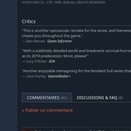
©CAPCOM CO., LTD. 1999, 2020 ALL RIGHTS RESERVED.
jeu d'horreur qui définit le genre. L'exploration est
les fans en sont venus à adorer.
Tension horrifique amplifiée - RE Engine crée un dé
Critics
de grotesques zombies, d'horribles créatures et un 
dans chaque sombre recoin. Le moteur propriétaire a 
"This is another spectacular remake for the series, and Nemesi
chases you throughout the game."
jeux acclamés tels que Resident Evil 2, Devil May Cry
Ben Reeves
Game Informer
"With a sublimely detailed world and breakneck survival-horror 
as its 2019 predecessor. More, please!"
Lucy O'Brien
IGN
"Another enjoyable reimagining for the Resident Evil series that
Leon Hurley
GamesRadar+
COMMENTAIRES
DISCUSSIONS & FAQ
(41)
(8)
» Publier un commentaire