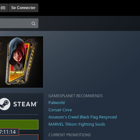
 (
0
)
Se Connecter
GAMESPLANET RECOMMENDS
Palworld
Corsair Cove
Assassin's Creed Black Flag Resynced
MARVEL Tōkon: Fighting Souls
7:11:13
CURRENT PROMOTIONS