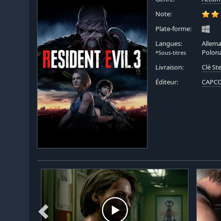
Note:
Plate-forme:
Langues:
Allema
Polona
*Sous-titres
Livraison:
Clé S
Éditeur:
CAPCO