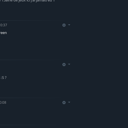
10:37
reen
:S ?
0:08