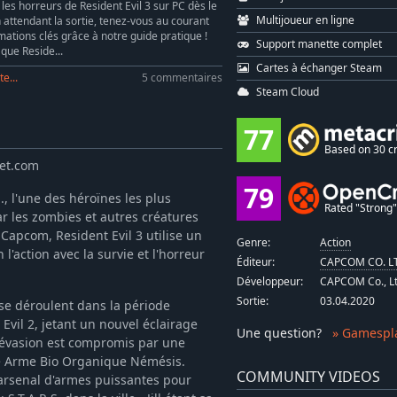
 les horreurs de Resident Evil 3 sur PC dès le
Multijoueur en ligne
En attendant la sortie, tenez-vous au courant
mations clés grâce à notre guide pratique !
Support manette complet
 que Reside...
Cartes à échanger Steam
te...
5 commentaires
Steam Cloud
77
Based on 30 cr
net.com
79
., l'une des héroïnes les plus
Rated "Strong" 
ar les zombies et autres créatures
Capcom, Resident Evil 3 utilise un
Genre:
Action
'action avec la survie et l'horreur
Éditeur:
CAPCOM CO. L
Développeur:
CAPCOM Co., Lt
Sortie:
03.04.2020
 se déroulent dans la période
vil 2, jetant un nouvel éclairage
Une question
?
» Gamespl
d'évasion est compromis par une
nte Arme Bio Organique Némésis.
COMMUNITY VIDEOS
 arsenal d'armes puissantes pour