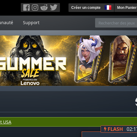
Créer un compte
Mon Panier
nauté
Support
t USA
FLASH
02:1