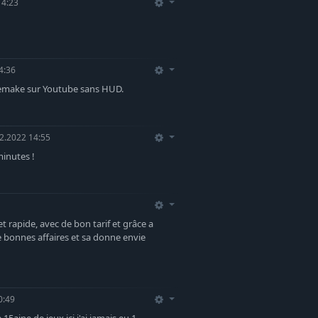
14:23
4:36
u remake sur Youtube sans HUD.
2.2022 14:55
minutes !
t rapide, avec de bon tarif et grâce a
 bonnes affaires et sa donne envie
0:49
5aine de jeux ici j'ai jamais eu 1