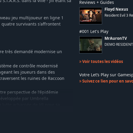
T.A.R.S. dans la ville - Jill étant sa
Reviews + Guides
Floyd Nexus
Resident Evil 3 
uveau jeu multijoueur en ligne 1
 quatre survivants s'affrontent
#001 Let's Play
MrAuronTV
DEMO RESIDENT 
titre très demandé modernise un
Voir toutes les vidéos
système de contrôle modernisé
ongeant les joueurs dans des
Votre Let’s Play sur Game
 traversent les ruines de Raccoon
Suivez ce lien pour en savoi
tre perspective de l'épidémie
développée par Umbrella
a lutte acharnée de Jill pour sa
vant d'arriver à la conclusion
sique - Ressortez vainqueur des
pour la survie, avec l'intensité du