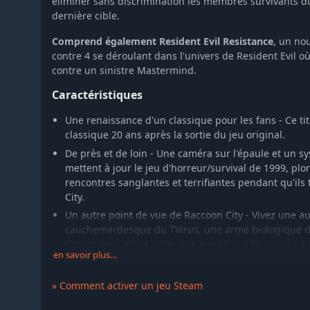
éliminer sans discrimination les membres survivants du S.
dernière cible.
Comprend également Resident Evil Resistance
, un no
contre 4 se déroulant dans l'univers de Resident Evil où
contre un sinistre Mastermind.
Caractéristiques
Une renaissance d'un classique pour les fans - Ce 
classique 20 ans après la sortie du jeu original.
De près et de loin - Une caméra sur l'épaule et un 
mettent à jour le jeu d'horreur/survival de 1999, pl
rencontres sanglantes et terrifiantes pendant qu'ils
City.
Un autre point de vue de Raccoon City - Vivez une au
cauchemardesque du TVirus, une arme biologique 
Corporation, dans cette ville autrefois très vivante. L
en savoir plus…
survie chevauche les événements de Resident Evil 2 a
dramatique de la saga Raccoon City.
» Comment activer un jeu Steam
De l'action intense rencontre l'horreur/survival clas
rencontres à glacer le sang dans un combat constant 