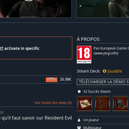
À PROPOS
OT
activate in specific
Pan European Game I
(www.pegi.info)
Steam Deck:
Jouable
-70%
26,99€
TÉLÉCHARGER LA DÉMO 
32 Succès Steam
Voir toutes les news (8)
020
 qu’il faut savoir sur Resident Evil
Un joueur
Multijoueur