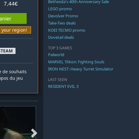
Bethesda's 40th Anniversary Sale
7,44€
LEGO promo
Devolver Promo
anier
Take-Two deals
n your region!
KOEI TECMO promo
Dovetail deals
TOP 3 GAMES
STEAM
Palworld
MARVEL Tōkon: Fighting Souls
IRON NEST: Heavy Turret Simulator
te de souhaits
opos du jeu
LAST SEEN
RESIDENT EVIL 3