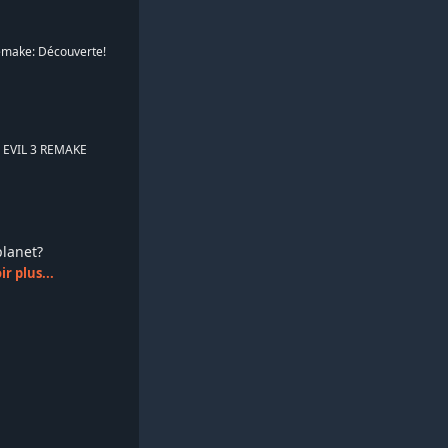
Remake: Découverte!
EVIL 3 REMAKE
splanet?
r plus...