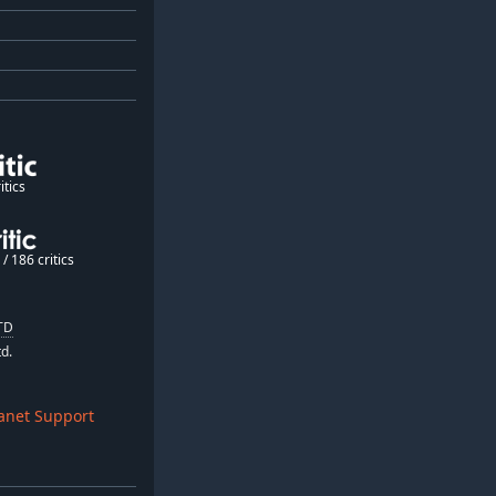
itics
/ 186 critics
TD
d.
anet Support