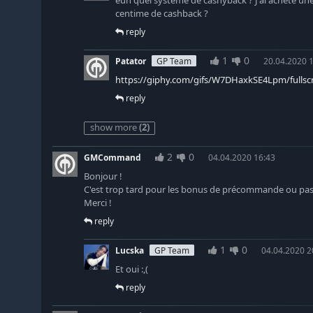
centime de cashback ?
reply
1
0
Patator
GP Team
20.04.2020 
https://giphy.com/gifs/W7DHaxkSE4Lpm/fullsc
reply
show more
(2)
2
0
GMCommand
04.04.2020 16:43
Bonjour !
C'est trop tard pour les bonus de précommande ou pas 
Merci !
reply
1
0
Lucska
GP Team
04.04.2020 2
Et oui :,(
reply