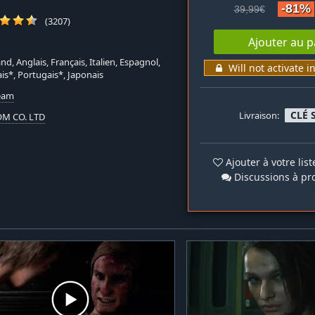
-81%
39,99€
(3207)
Ajouter au p
nd, Anglais, Français, Italien, Espagnol,
Will not activate i
is*, Portugais*, Japonais
team
CLÉ 
Livraison:
M CO. LTD
Ajouter à votre lis
Discussions à pr