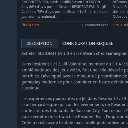
BAYONETTA 90% d'avis positifs Steam ! HORIZON –
Affrontez
Aloy 86% d'avis positifs Steam ! RESIDENT EVIL 3 – Jill
3 avril. 
Valentine 78% d'avis positifs Steam ! Le 8 mars est une
des infor
journée international...
Qu’est-ce
Lire la suite...
0 commentaires
Lire la sui
DESCRIPTION
CONFIGURATION REQUISE
Acheter RESIDENT EVIL 3 en clé Steam chez Gamespla
Dans Resident Evil 3, Jill Valentine, membre du S.T.A.R.S
emblématiques des jeux vidéo, fuit une ville dévorée p
horribles. Développé avec le moteur RE propriétaire de 
gameplay modernisé pour combiner en haute définition l
classique.
Les expériences poignantes de Jill dans Resident Evil 3
cauchemardesque qui suit les événements de Resident E
sur le sort des habitants de Raccoon City. Tout espoir 
autre vedette de la franchise Resident Evil : l'imposa
Cette monstruosité brutale mais intelligente utilise un