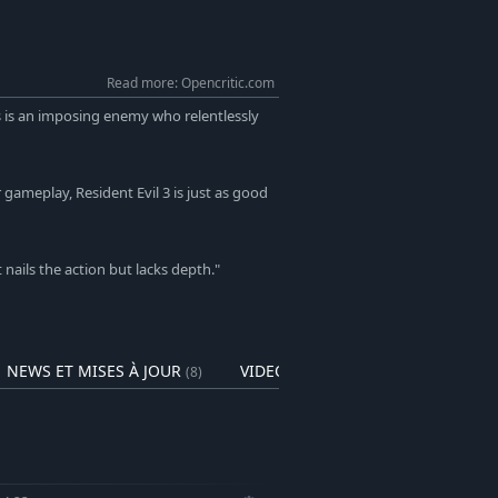
 parsemé de puzzles captivants que
cor apocalyptique photoréaliste où
Read more: Opencritic.com
harceleur persistant vous attendent
été utilisé sur un large éventail de
s is an imposing enemy who relentlessly
 5 et Resident Evil 7 Biohazard.
gameplay, Resident Evil 3 is just as good
 nails the action but lacks depth."
NEWS ET MISES À JOUR
VIDEOS
(8)
(14)