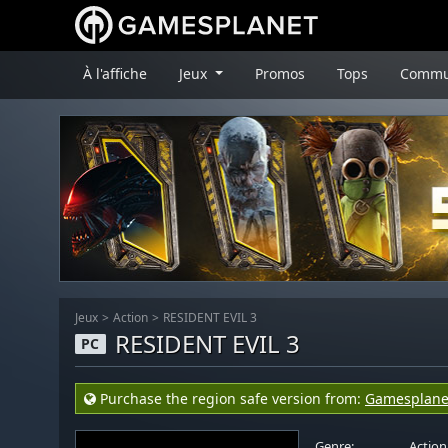
À l'affiche
Jeux
Promos
Tops
Commu
Jeux
Action
RESIDENT EVIL 3
RESIDENT EVIL 3
PC
Purchase the region safe version from:
Gamesplane
Genre:
Action