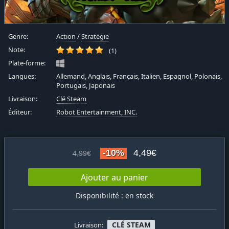
Genre:
Action
/
Stratégie
Note:
(1)
Plate-forme:
Langues:
Allemand, Anglais, Français, Italien, Espagnol, Polonais,
Portugais, Japonais
Livraison:
Clé Steam
Éditeur:
Robot Entertainment, INC.
-10%
4,49€
4,99€
Ajouter au panier
Disponibilité : en stock
CLÉ STEAM
Livraison: