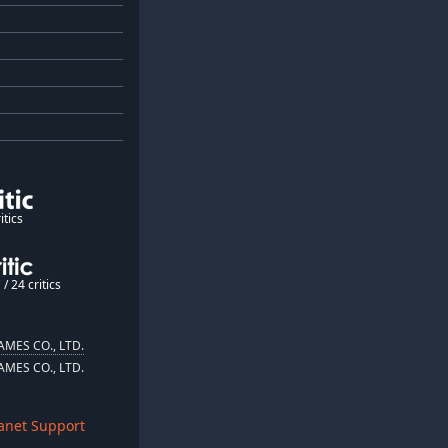
itics
/ 24 critics
MES CO., LTD.
MES CO., LTD.
anet Support