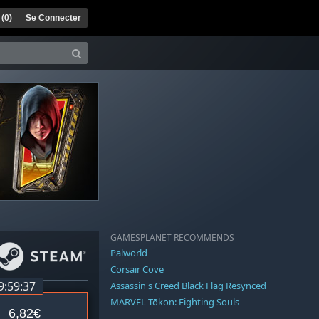
 (
0
)
Se Connecter
GAMESPLANET RECOMMENDS
Palworld
Corsair Cove
9:59:36
Assassin's Creed Black Flag Resynced
MARVEL Tōkon: Fighting Souls
6,82€