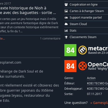
re 2017
Coopération en ligne
texte historique de Nioh à
Cartes à échanger Steam
 avec des baguettes - sortie ...
Support manette partiel
t certes pas un jeu historique mais il mêle
ain une aventure fantastique digne de Dark
Steam Cloud
 cœur d'un contexte historique extrêmement
Stats
ffet, la fin du 1...
Classements Steam
te...
1 commentaire
84
Based on 23 cr
mesplanet.com
84
Rated "Mighty" 
 mélange de Dark Soul et de
ai surnaturels.
Genre:
Action
Éditeur:
KOEI TECMO GA
t réellement existé et côtoierez des
Développeur:
KOEI TECMO GA
bre guerrier japonais du XVIème
Sortie:
07.11.2017
gugawa Ieyasu, restaurateur du
e Edo.
Une question
?
» Gamespl