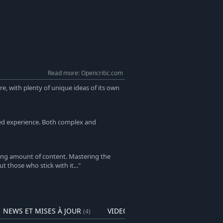
ue l'époque des Royaumes
e l'odyssée de William.
Read more: Opencritic.com
ere, with plenty of unique ideas of its own
dged experience. Both complex and
ring amount of content. Mastering the
those who stick with it..."
NEWS ET MISES À JOUR
VIDEOS
(4)
(1)