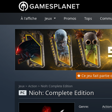
À l'affiche
Jeux
Promos
Tops
Commu
Ce jeu fait parti
Jeux
Action
Nioh: Complete Edition
Nioh: Complete Edition
PC
Genre:
Action