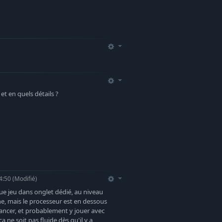
et en quels détails ?
4:50
(Modifié)
ue jeu dans onglet dédié, au niveau
nne, mais le processeur est en dessous
 lancer, et probablement y jouer avec
ça ne soit pas fluide dès qu'il y a