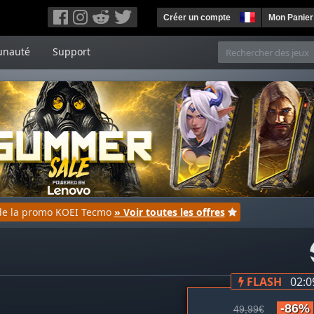
Créer un compte
Mon Panier
nauté
Support
e de la promo KOEI Tecmo
» Voir toutes les offres
FLASH
02:0
-86%
49,99€