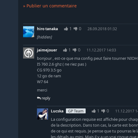
» Publier un commentaire
1
0
hiro tanaka
28.09.2018 01:32
[hidden]
1
0
jaimejouer
11.12.2017 14:03
bonjour , est-ce que ma config peut faire tourner NIOH 
I5 760 2.6 ghz ( ne riez pas )
CG 970 3.5 go
12 go de ram
W7 64
merci
reply
1
0
Lucska
GP Team
11.12.2017 1
La configuration requise est affichée pour chaq
de la description. Dans ton cas, la carte est bo
de ce qui est requis. Je pense que tu pourras le
les détails au mini. Mais il y a un vrai risque que 