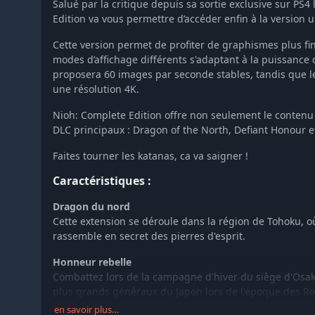
Salué par la critique depuis sa sortie exclusive sur PS4
Edition va vous permettre d’accéder enfin à la version u
Cette version permet de profiter de graphismes plus fin
modes d’affichage différents s'adaptant à la puissance 
proposera 60 images par seconde stables, tandis que le
une résolution 4K.
Nioh: Complete Edition offre non seulement le contenu 
DLC principaux : Dragon of the North, Defiant Honour e
Faites tourner les katanas, ca va saigner !
Caractéristiques :
Dragon du nord
Cette extension se déroule dans la région de Tohoku,
rassemble en secret des pierres d'esprit.
Honneur rebelle
Combattez lors de la campagne d'hiver du siège d'Osaka 
plus grands généraux du Japon lors de l'époque des R
Sanada Yukimura.
en savoir plus…