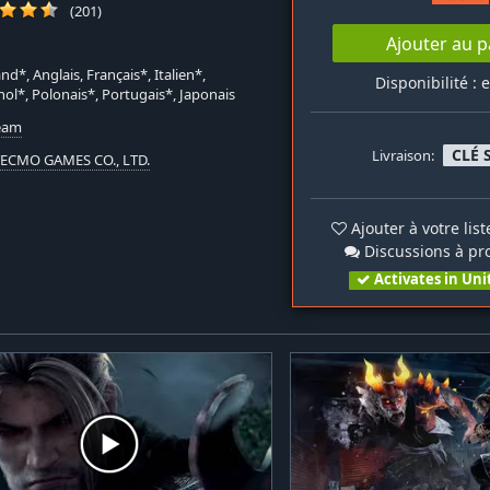
(201)
Ajouter au p
nd*, Anglais, Français*, Italien*,
Disponibilité : 
ol*, Polonais*, Portugais*, Japonais
team
CLÉ 
Livraison:
TECMO GAMES CO., LTD.
Ajouter à votre lis
Discussions à pr
Activates in Uni