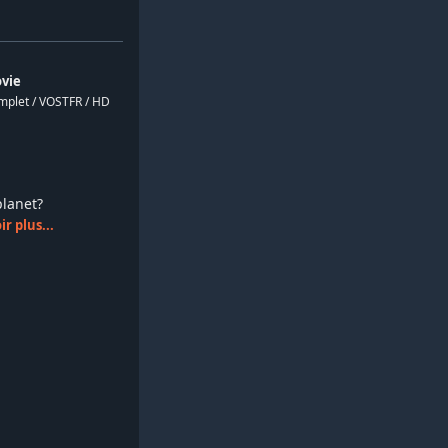
vie
omplet / VOSTFR / HD
splanet?
r plus...