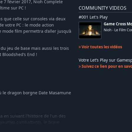
 le 7 février 2017, Nioh Complete
COMMUNITY VIDEOS
ltime sur PC !
#001 Let's Play
s que celle sur consoles via deux
Game Cross Mo
de votre PC : le mode action
Nioh - Le Film C
 mode film permettra d’aller jusqu’à
Voir toutes les vidéos
du jeu de base mais aussi les trois
t Bloodshed’s End !
Votre Let’s Play sur Game
Suivez ce lien pour en savoi
 où le dragon borgne Date Masamune
en suivant l'histoire de l'un des
oyaumes combattants, le brave