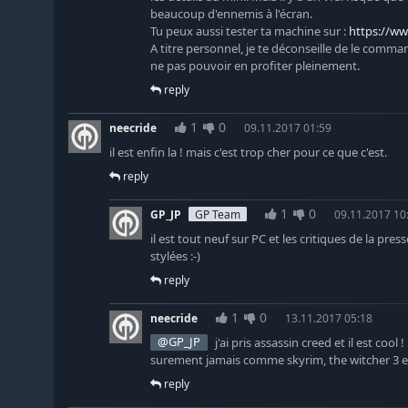
beaucoup d'ennemis à l'écran.
Tu peux aussi tester ta machine sur :
https://w
A titre personnel, je te déconseille de le comma
ne pas pouvoir en profiter pleinement.
reply
1
0
neecride
09.11.2017 01:59
il est enfin la ! mais c'est trop cher pour ce que c'est.
reply
1
0
GP_JP
GP Team
09.11.2017 10
il est tout neuf sur PC et les critiques de la p
stylées :-)
reply
1
0
neecride
13.11.2017 05:18
@GP_JP
j'ai pris assassin creed et il est cool 
surement jamais comme skyrim, the witcher 3 et
reply