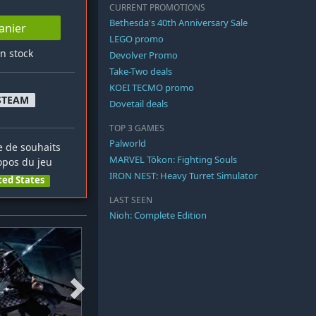
CURRENT PROMOTIONS
Bethesda's 40th Anniversary Sale
anier
LEGO promo
en stock
Devolver Promo
Take-Two deals
KOEI TECMO promo
STEAM
Dovetail deals
TOP 3 GAMES
Palworld
te de souhaits
MARVEL Tōkon: Fighting Souls
opos du jeu
IRON NEST: Heavy Turret Simulator
ted States
LAST SEEN
Nioh: Complete Edition