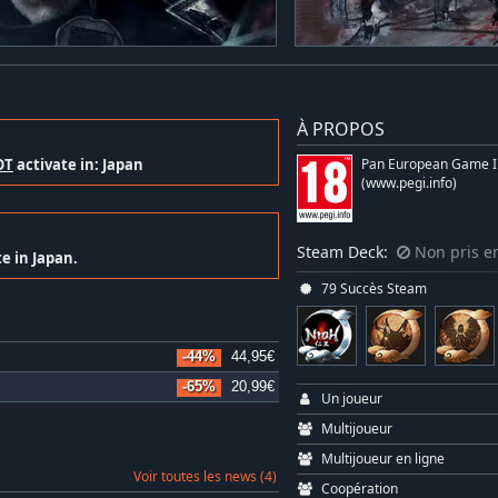
À PROPOS
OT
activate in: Japan
Pan European Game I
(www.pegi.info)
Steam Deck:
Non pris e
e in Japan.
79 Succès Steam
-44%
44,95€
-65%
20,99€
Un joueur
Multijoueur
Multijoueur en ligne
Voir toutes les news (4)
Coopération