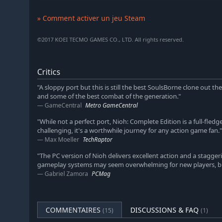
Fin du bain de sang
» Comment activer un jeu Steam
Rejoignez la campagne d'été du siège d'Osaka alors q
combattants touche à sa fin, et vivez le chapitre final d
©2017 KOEI TECMO GAMES CO., LTD. All rights reserved.
Critics
"A sloppy port but this is still the best SoulsBorne clone out th
and some of the best combat of the generation."
GameCentral
Metro GameCentral
"While not a perfect port, Nioh: Complete Edition is a full-fle
challenging, it's a worthwhile journey for any action game fan."
Max Moeller
TechRaptor
"The PC version of Nioh delivers excellent action and a stagge
gameplay systems may seem overwhelming for new players, but 
Gabriel Zamora
PCMag
COMMENTAIRES
DISCUSSIONS & FAQ
(15)
(1)