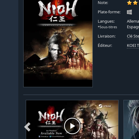
Note:
Plate-forme:
Langues:
Allema
Espagn
*Sous-titres
Livraison:
Clé S
Éditeur:
KOEI 