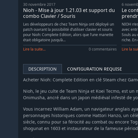
30 novembre 2017
6 novemb
Nioh - Mise à jour 1.21.03 et support du
Le con
combo Clavier / Souris
prendre
Les développeurs de chez Team Ninja ont déployé un
NIOH n’es
patch ouvrant la possibilité d’utiliser clavier et souris
avec entr
pour Nioh: Complete Edition, alors que l’une manette
Souls au
était obligatoire jusqu’à...
riche. En e
Lire la suite...
0 commentaires
Lire la sui
DESCRIPTION
CONFIGURATION REQUISE
Acheter Nioh: Complete Edition en clé Steam chez Ga
Nioh, le jeu culte de Team Ninja et Koei Tecmo, est un
Onimusha, ancré dans un Japon médiéval infesté de yok
Vous incarnez William Adam, un navigateur anglais ayan
personnages historiques comme Hattori Hanzo, un célè
siècle, connu pour sa férocité au combat ou encore To
shogunat en 1603 et instaurateur de la fameuse périod