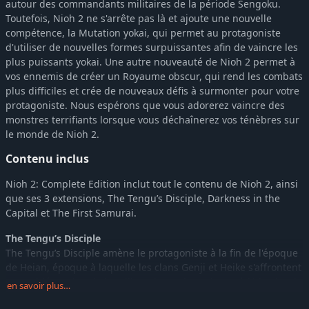
autour des commandants militaires de la période Sengoku.
Toutefois, Nioh 2 ne s'arrête pas là et ajoute une nouvelle
compétence, la Mutation yokai, qui permet au protagoniste
d'utiliser de nouvelles formes surpuissantes afin de vaincre les
plus puissants yokai. Une autre nouveauté de Nioh 2 permet à
vos ennemis de créer un Royaume obscur, qui rend les combats
plus difficiles et crée de nouveaux défis à surmonter pour votre
protagoniste. Nous espérons que vous adorerez vaincre des
monstres terrifiants lorsque vous déchaînerez vos ténèbres sur
le monde de Nioh 2.
Contenu inclus
Nioh 2: Complete Edition inclut tout le contenu de Nioh 2, ainsi
que ses 3 extensions, The Tengu’s Disciple, Darkness in the
Capital et The First Samurai.
The Tengu’s Disciple
The Tengu’s Disciple amène le protagoniste à la fin de l'époque
de Heian, époque à laquelle les clans Genji et Heike s'affrontent
sans pitié. Revivez la bataille qui sert de prologue à l'histoire de
en savoir plus…
Nioh 2.