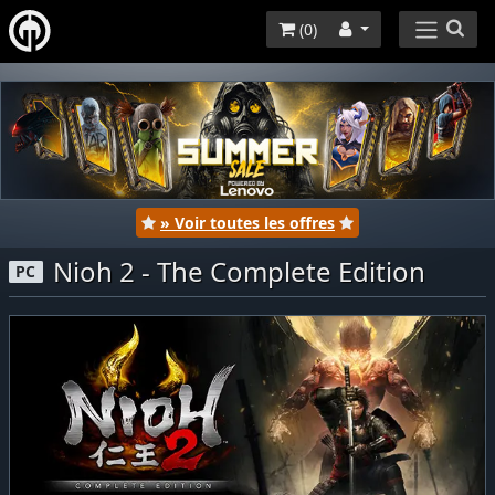
(
0
)
» Voir toutes les offres
Nioh 2 - The Complete Edition
PC