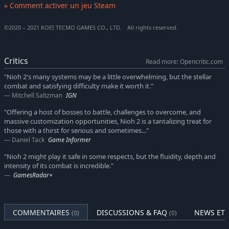
» Comment activer un jeu Steam
Darkness in the Capital
Darkness in the Capital se déroule au milieu de l'époque de
©2020 – 2021 KOEI TECMO GAMES CO., LTD. All rights reserved.
Heian, alors que les mauvais esprits et les yokai sévissent à
travers le Japon. Le protagoniste remonte à cette époque et
s'aventure jusqu'à la capitale, où il découvre les liens entre un
Critics
Read more: Opencritic.com
passé encore plus lointain et le présent d'où il vient.
"Nioh 2's many systems may be a little overwhelming, but the stellar
The First Samurai
combat and satisfying difficulty make it worth it."
The First Samurai mène le protagoniste au col de Suzuka au
Mitchell Saltzman
IGN
tout début de l'époque de Heian. Dans cette ultime extension
"Offering a host of bosses to battle, challenges to overcome, and
de la saga Nioh 2, le protagoniste doit à nouveau affronter son
massive customization opportunities, Nioh 2 is a tantalizing treat for
plus grand ennemi, Otakemaru.
those with a thirst for serious and sometimes..."
Daniel Tack
Game Informer
Caractéristiques PC :
"Nioh 2 might play it safe in some respects, but the fluidity, depth and
Personnalisation souris et clavier complète
intensity of its combat is incredible."
Compatibilité manette de jeu
GamesRadar+
Compatibilité 4K Ultra-HD*
Compatibilité écrans Ultrawide*
COMMENTAIRES
DISCUSSIONS & FAQ
NEWS ET 
(0)
(0)
Compatibilité écrans HDR et 144Hz*