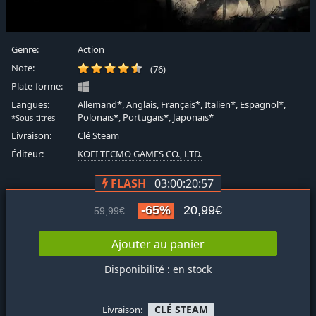
Genre:
Action
Note:
(76)
Plate-forme:
Langues:
Allemand*, Anglais, Français*, Italien*, Espagnol*,
Polonais*, Portugais*, Japonais*
*Sous-titres
Livraison:
Clé Steam
Éditeur:
KOEI TECMO GAMES CO., LTD.
FLASH
03:00:20:56
-65%
20,99€
59,99€
Ajouter au panier
Disponibilité : en stock
CLÉ STEAM
Livraison: