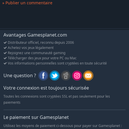
FPS stables à 60/120*
» Publier un commentaire
*Nécessite un écran et des composants compatibles avec ces
modes.
Bonus exclusif
Recevez le casque Valve comme bonus exclusif de la version
Avantages Gamesplanet.com
Steam de Nioh 2. Accédez au menu Sanctuaire et sélectionnez
Distributeur officiel, reconnu depuis 2006
l'onglet Bonus afin de récupérer votre récompense.
Achetez vos jeux légalement
Rejoignez une communauté gaming
Télécharger des jeux pour votre PC ou Mac
Vos informations personnelles sont cryptées en toute sécurité
Une question ?
Votre connexion est toujours sécurisée
Toutes les connexions sont cryptées SSL et pas seulement pour les
paiements
Le paiement sur Gamesplanet
Utilisez les moyens de paiement ci-dessous pour payer sur Gamesplanet :