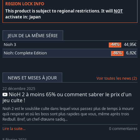
REGION LOCK INFO
This product is subject to regional restrictions. It will
NOT
activate in: Japan
JEUX DE LA MÊME SÉRIE
Nioh 3
-44%
44,95€
Nioh: Complete Edition
-86%
6,82€
NEWS ET MISES À JOUR
Voir toutes les news (2)
22 décembre 2025
NioH 2 à moins 65% ou comment sabrer le prix d'un
jeu culte !
Nioh 2 est le soulslike culte dans lequel vous passez plus de temps à mourir
qu’à respirer et où les boss sont plus rapides que vous, même après trois
Redbull. Bref, un chef-d’œuvre sadiq...
Lire la suite...
0 commentaires
5 février 2021