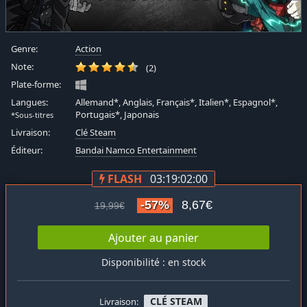
Genre:
Action
Note:
(2)
Plate-forme:
Langues:
Allemand*, Anglais, Français*, Italien*, Espagnol*,
Portugais*, Japonais
*Sous-titres
Livraison:
Clé Steam
Éditeur:
Bandai Namco Entertainment
FLASH
03:19:01:59
-57%
8,67€
19,99€
Ajouter au panier
Disponibilité : en stock
CLÉ STEAM
Livraison: