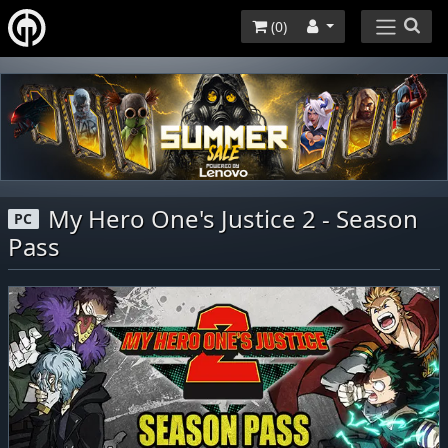
(
0
)
My Hero One's Justice 2 - Season
PC
Pass