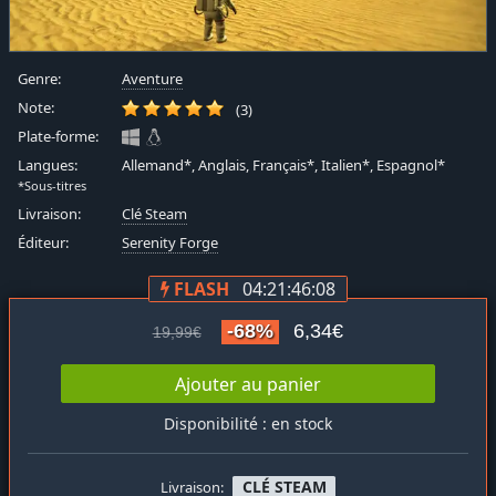
Genre:
Aventure
Note:
(3)
Plate-forme:
Langues:
Allemand*, Anglais, Français*, Italien*, Espagnol*
*Sous-titres
Livraison:
Clé Steam
Éditeur:
Serenity Forge
FLASH
04:21:46:08
-68%
6,34€
19,99€
Ajouter au panier
Disponibilité : en stock
CLÉ STEAM
Livraison: