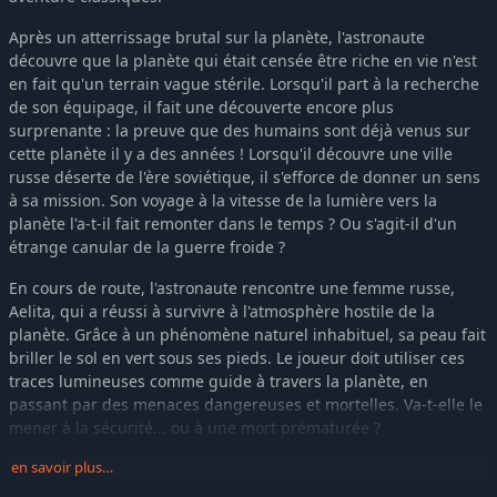
Après un atterrissage brutal sur la planète, l'astronaute
découvre que la planète qui était censée être riche en vie n'est
en fait qu'un terrain vague stérile. Lorsqu'il part à la recherche
de son équipage, il fait une découverte encore plus
surprenante : la preuve que des humains sont déjà venus sur
cette planète il y a des années ! Lorsqu'il découvre une ville
russe déserte de l'ère soviétique, il s'efforce de donner un sens
à sa mission. Son voyage à la vitesse de la lumière vers la
planète l'a-t-il fait remonter dans le temps ? Ou s'agit-il d'un
étrange canular de la guerre froide ?
En cours de route, l'astronaute rencontre une femme russe,
Aelita, qui a réussi à survivre à l'atmosphère hostile de la
planète. Grâce à un phénomène naturel inhabituel, sa peau fait
briller le sol en vert sous ses pieds. Le joueur doit utiliser ces
traces lumineuses comme guide à travers la planète, en
passant par des menaces dangereuses et mortelles. Va-t-elle le
mener à la sécurité... ou à une mort prématurée ?
Lifeless Planet s'inspire des récits de science-fiction de l'époque
en savoir plus…
de la guerre froide et pose des questions sur le désir de