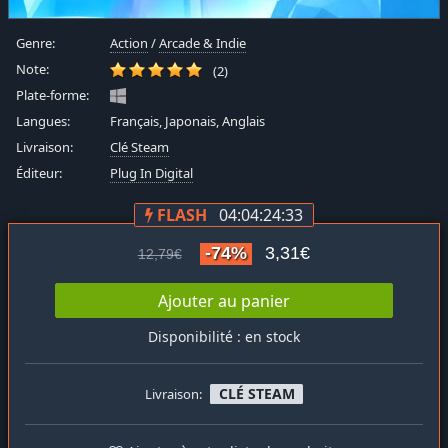
Genre:
Action
/
Arcade & Indie
Note:
(2)
Plate-forme:
Langues:
Français, Japonais, Anglais
Livraison:
Clé Steam
Éditeur:
Plug In Digital
FLASH
04:04:24:33
-74%
3,31€
12,79€
Ajouter au panier
Disponibilité : en stock
CLÉ STEAM
Livraison: