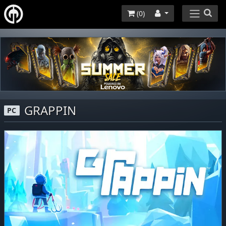
(
0
)
GRAPPIN
PC