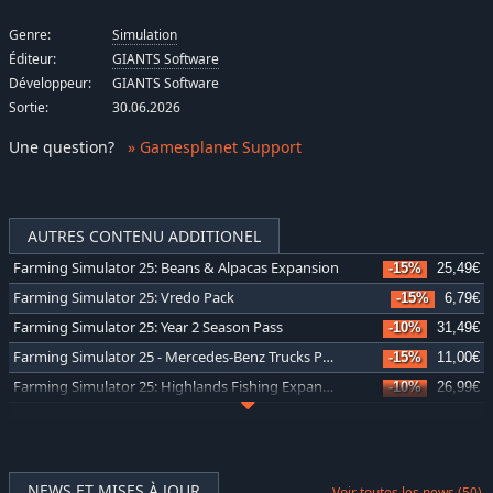
Genre:
Simulation
Éditeur:
GIANTS Software
Développeur:
GIANTS Software
Sortie:
30.06.2026
Une question
?
» Gamesplanet Support
AUTRES CONTENU ADDITIONEL
Farming Simulator 25: Beans & Alpacas Expansion
-15%
25,49€
Farming Simulator 25: Vredo Pack
-15%
6,79€
Farming Simulator 25: Year 2 Season Pass
-10%
31,49€
Farming Simulator 25 - Mercedes-Benz Trucks Pack
-15%
11,00€
Farming Simulator 25: Highlands Fishing Expansion
-10%
26,99€
Farming Simulator 25 - Plains & Prairies Pack
-10%
8,99€
Farming Simulator 25 - Nexat Pack
-10%
8,99€
Farming Simulator 25 - MacDon Pack
-10%
4,49€
NEWS ET MISES À JOUR
Voir toutes les news (50)