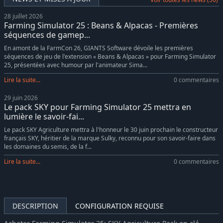
Farming Simulator 25 - New Holland CR11 Gold Edition
0,99€
28 juillet 2026
Farming Simulator 25 - Year 1 Season Pass
-10%
31,49€
Farming Simulator 25 : Beans & Alpacas - Premières
séquences de gamep...
En amont de la FarmCon 26, GIANTS Software dévoile les premières
séquences de jeu de l'extension « Beans & Alpacas » pour Farming Simulator
25, présentées avec humour par l'animateur Sima...
Lire la suite...
0 commentaires
29 juin 2026
Le pack SKY pour Farming Simulator 25 mettra en
lumière le savoir-fai...
Le pack SKY Agriculture mettra à l'honneur le 30 juin prochain le constructeur
français SKY, héritier de la marque Sulky, reconnu pour son savoir-faire dans
les domaines du semis, de la f...
Lire la suite...
0 commentaires
DESCRIPTION
CONFIGURATION REQUISE