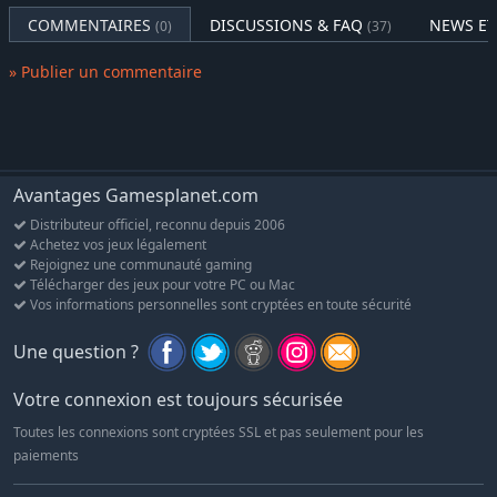
roues réagissent de manière plus réaliste à la gravité, les bras
COMMENTAIRES
DISCUSSIONS & FAQ
NEWS ET
semblent plus lourds lorsqu'ils se déploient, et la terre
(0)
(37)
s'accumule sur les outils au sol avant de s'en détacher lors du
repliage. Renforçant ainsi le sentiment de réalisme, ces
» Publier un commentaire
machines ne se contentent pas d'avoir un aspect plus réaliste,
elles offrent également une sensation plus authentique lors de
leur utilisation.
Avantages Gamesplanet.com
Distributeur officiel, reconnu depuis 2006
Achetez vos jeux légalement
Rejoignez une communauté gaming
Télécharger des jeux pour votre PC ou Mac
Vos informations personnelles sont cryptées en toute sécurité
Une question ?
Votre connexion est toujours sécurisée
Toutes les connexions sont cryptées SSL et pas seulement pour les
paiements