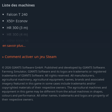
Liste des machines
Falcon T 240
X50+ Econov
HR 300 (3 m)
HR 300 (4 m)
HRW 6000.36
en savoir plus…
Methys HDS
Easydrill P250
» Comment activer un jeu Steam
P100
Progress P50
© 2026 GIANTS Software GmbH. Published and developed by GIANTS Software.
Farming Simulator, GIANTS Software and its logos are trademarks or registered
Progress P100
trademarks of GIANTS Software. All rights reserved. All manufacturers,
agricultural machinery, agricultural equipment, names, brands and associated
Progress TF
imagery featured in this game in some cases include trademarks and/or
Sonic PPF 300/12
copyrighted materials of their respective owners. The agricultural machines and
equipment in this game may be different from the actual machines in shapes,
colours and performance. All other names, trademarks and logos are property of
Un comportement des machines plus réaliste
their respective owners.
Grâce à une physique améliorée, les machines du pack SKY
Agriculture bénéficient également d'animations optimisées : les