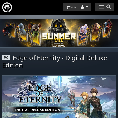
(
0
)
Edge of Eternity - Digital Deluxe
PC
Edition