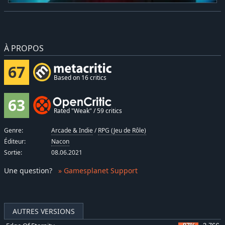
À PROPOS
67
Based on 16 critics
63
Rated "Weak" / 59 critics
Genre:
Arcade & Indie
/
RPG (Jeu de Rôle)
Éditeur:
Nacon
Sortie:
08.06.2021
Une question
?
» Gamesplanet Support
AUTRES VERSIONS