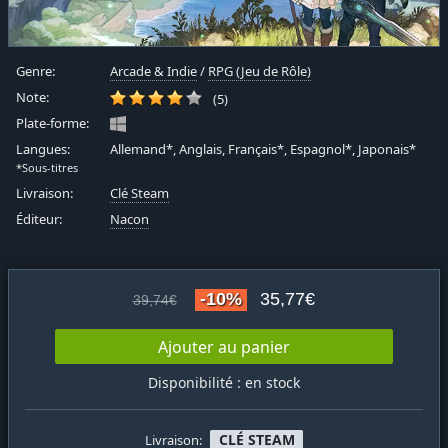
Genre:
Arcade & Indie
/
RPG (Jeu de Rôle)
Note:
(5)
Plate-forme:
Langues:
Allemand*, Anglais, Français*, Espagnol*, Japonais*
*Sous-titres
Livraison:
Clé Steam
Éditeur:
Nacon
-10%
35,77€
39,74€
Ajouter au panier
Disponibilité : en stock
CLÉ STEAM
Livraison: