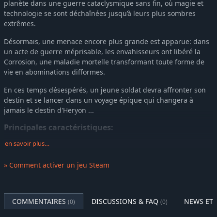
planète dans une guerre cataclysmique sans fin, où magie et
technologie se sont déchaînées jusqu’à leurs plus sombres
extrêmes.
Désormais, une menace encore plus grande est apparue: dans
un acte de guerre méprisable, les envahisseurs ont libéré la
Corrosion, une maladie mortelle transformant toute forme de
vie en abominations difformes.
En ces temps désespérés, un jeune soldat devra affronter son
destin et se lancer dans un voyage épique qui changera à
jamais le destin d'Heryon ...
Principales caractéristiques:
en savoir plus…
Une histoire passionnante pleine de rebondissements et de
moments déchirants
» Comment activer un jeu Steam
Un monde fantastique splendide à explorer
Des batailles épiques avec un système de combat au tour
par tour stratégique unique
COMMENTAIRES
DISCUSSIONS & FAQ
NEWS ET 
(0)
(0)
Des personnages charismatiques et inoubliables
Une superbe bande-son avec la participation de de Yasunori