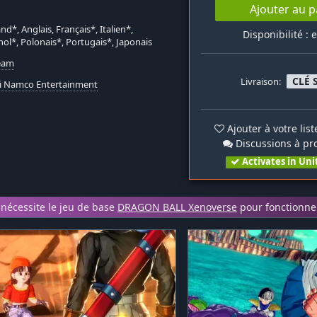
Ajouter au p
nd*, Anglais, Français*, Italien*,
Disponibilité : 
ol*, Polonais*, Portugais*, Japonais
team
CLÉ 
Livraison:
i Namco Entertainment
Ajouter à votre lis
Discussions à pr
Activates in Uni
nécessite le jeu de base
DRAGON BALL Xenoverse
pour fonctionne