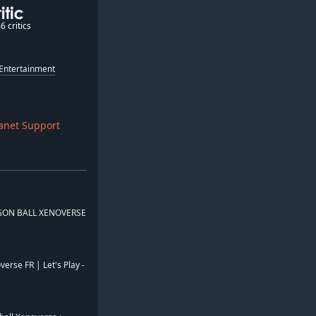
6 critics
Entertainment
anet Support
GON BALL XENOVERSE
erse FR | Let's Play -