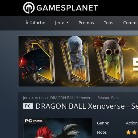
À l'affiche
Jeux
Promos
Tops
Commu
Jeux
Action
DRAGON BALL Xenoverse - Season Pass
DRAGON BALL Xenoverse - S
PC
Genre:
Action
Note: