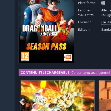
Plate-forme:
Langues:
Allema
Espagn
*Sous-titres
Livraison:
Clé S
Éditeur:
Banda
CONTENU TÉLÉCHARGEABLE:
Ce contenu additionnel 