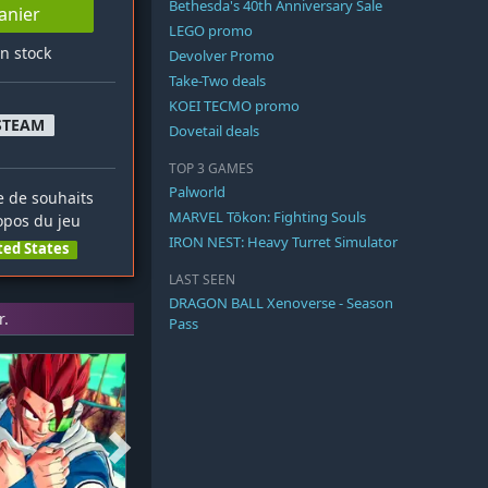
Bethesda's 40th Anniversary Sale
anier
LEGO promo
en stock
Devolver Promo
Take-Two deals
KOEI TECMO promo
STEAM
Dovetail deals
TOP 3 GAMES
Palworld
te de souhaits
MARVEL Tōkon: Fighting Souls
opos du jeu
IRON NEST: Heavy Turret Simulator
ted States
LAST SEEN
DRAGON BALL Xenoverse - Season
r.
Pass