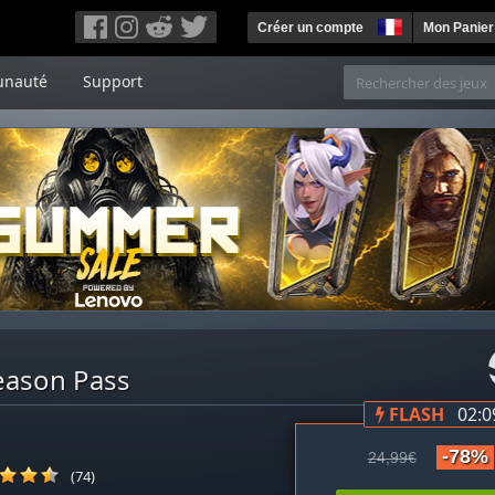
Créer un compte
Mon Panier
nauté
Support
eason Pass
FLASH
02:0
-78%
24,99€
(74)