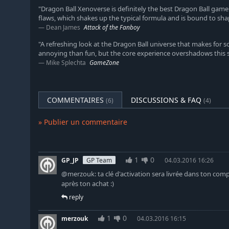
"Dragon Ball Xenoverse is definitely the best Dragon Ball game 
flaws, which shakes up the typical formula and is bound to shap
Dean James
Attack of the Fanboy
"A refreshing look at the Dragon Ball universe that makes for so
annoying than fun, but the core experience overshadows this s
Mike Splechta
GameZone
COMMENTAIRES
DISCUSSIONS & FAQ
(6)
(4)
» Publier un commentaire
1
0
GP_JP
GP Team
04.03.2016 16:26
@merzouk: ta clé d'activation sera livrée dans ton c
après ton achat :)
reply
1
0
merzouk
04.03.2016 16:15