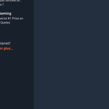
ball Xenoverse :
o ?
Gaming
erse #1 Prise en
 Quetes
splanet?
r plus...