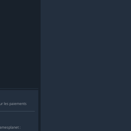
ur les paiements
Gamesplanet :