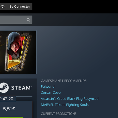
 (
0
)
Se Connecter
GAMESPLANET RECOMMENDS
Palworld
Corsair Cove
9:42:19
Assassin's Creed Black Flag Resynced
MARVEL Tōkon: Fighting Souls
5,51€
CURRENT PROMOTIONS