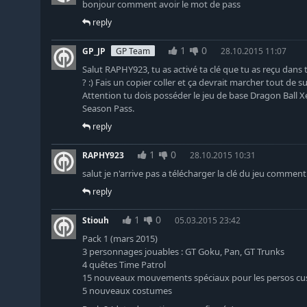
bonjour comment avoir le mot de pass
reply
1
0
GP_JP
GP Team
28.10.2015 11:07
Salut RAPHY923, tu as activé ta clé que tu as reçu da
? :) Fais un copier coller et ça devrait marcher tout de sui
Attention tu dois posséder le jeu de base Dragon Ball X
Season Pass.
reply
1
0
RAPHY923
28.10.2015 10:31
salut je n'arrive pas a télécharger la clé du jeu comment 
reply
1
0
Stiouh
05.03.2015 23:42
Pack 1 (mars 2015)
3 personnages jouables : GT Goku, Pan, GT Trunks
4 quêtes Time Patrol
15 nouveaux mouvements spéciaux pour les persos cu
5 nouveaux costumes