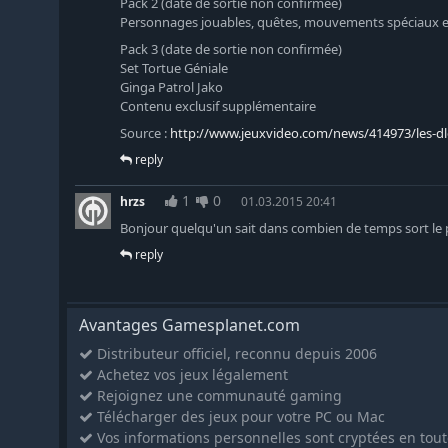
Pack 2 (date de sortie non confirmée)
Personnages jouables, quêtes, mouvements spéciaux e
Pack 3 (date de sortie non confirmée)
Set Tortue Géniale
Ginga Patrol Jako
Contenu exclusif supplémentaire
Source :
http://www.jeuxvideo.com/news/414973/les-dl
reply
1
0
hrzs
01.03.2015 20:41
Bonjour quelqu'un sait dans combien de temps sort le pr
reply
Avantages Gamesplanet.com
Distributeur officiel, reconnu depuis 2006
Achetez vos jeux légalement
Rejoignez une communauté gaming
Télécharger des jeux pour votre PC ou Mac
Vos informations personnelles sont cryptées en tout