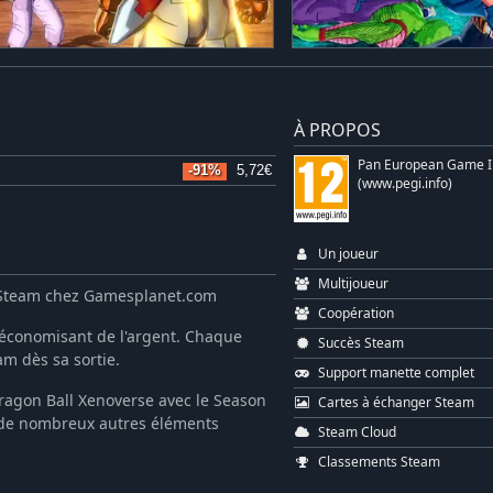
À PROPOS
Pan European Game I
-91%
5,72€
(www.pegi.info)
Un joueur
Multijoueur
 Steam chez Gamesplanet.com
Coopération
 économisant de l'argent. Chaque
Succès Steam
m dès sa sortie.
Support manette complet
Dragon Ball Xenoverse avec le Season
Cartes à échanger Steam
 de nombreux autres éléments
Steam Cloud
Classements Steam