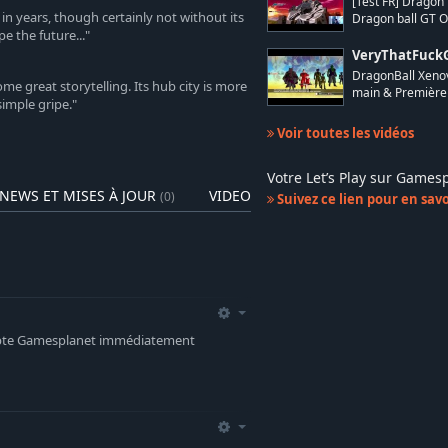
[Test FR] Dragon 
in years, though certainly not without its
Dragon ball GT O
e the future..."
VeryThatFuck
DragonBall Xenov
me great storytelling. Its hub city is more
main & Première
imple gripe."
Voir toutes les vidéos
Votre Let’s Play sur Game
NEWS ET MISES À JOUR
VIDEOS
(0)
(4)
Suivez ce lien pour en savoi
ompte Gamesplanet immédiatement