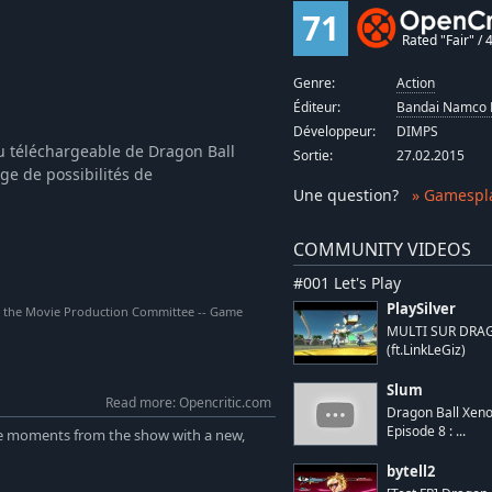
71
Rated "Fair" / 4
Genre:
Action
Éditeur:
Bandai Namco 
Développeur:
DIMPS
u téléchargeable de Dragon Ball
Sortie:
27.02.2015
ge de possibilités de
Une question
?
» Gamespl
COMMUNITY VIDEOS
#001 Let's Play
PlaySilver
the Movie Production Committee -- Game
MULTI SUR DRA
(ft.LinkLeGiz)
Slum
Read more: Opencritic.com
Dragon Ball Xenov
Episode 8 : ...
able moments from the show with a new,
bytell2