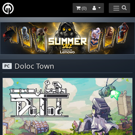
(
0
)
Doloc Town
PC