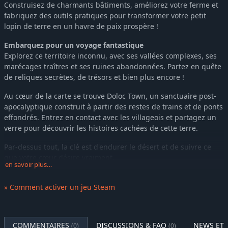
Construisez de charmants bâtiments, améliorez votre ferme et
fabriquez des outils pratiques pour transformer votre petit
lopin de terre en un havre de paix prospère !
Embarquez pour un voyage fantastique
Explorez ce territoire inconnu, avec ses vallées complexes, ses
marécages traîtres et ses ruines abandonnées. Partez en quête
de reliques secrètes, de trésors et bien plus encore !
Au cœur de la carte se trouve Doloc Town, un sanctuaire post-
apocalyptique construit à partir des restes de trains et de ponts
effondrés. Entrez en contact avec les villageois et partagez un
verre pour découvrir les histoires cachées de cette terre.
Par-dessus tout, la clé est d'endurer le désert et de suivre ce
que votre cœur désire vraiment.
en savoir plus…
Surmonter les conditions climatiques extrêmes
Survivez aux éléments hostiles de ce monde post-
» Comment activer un jeu Steam
apocalyptique, des vagues de chaleur torride aux pluies acides
mortelles, et bien plus encore ! Protégez vos récoltes et
adaptez-vous aux conditions imprévisibles pour faire prospérer
COMMENTAIRES
DISCUSSIONS & FAQ
NEWS ET 
(0)
(0)