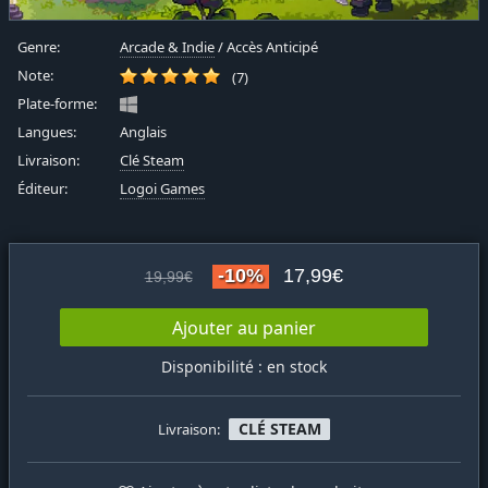
Genre:
Arcade & Indie
/ Accès Anticipé
Note:
(7)
Plate-forme:
Langues:
Anglais
Livraison:
Clé Steam
Éditeur:
Logoi Games
-10%
17,99€
19,99€
Ajouter au panier
Disponibilité : en stock
CLÉ STEAM
Livraison: