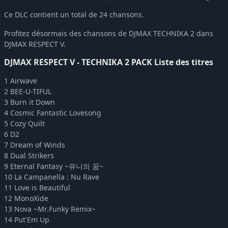
DJMAX RESPECT V - V EXTENSION III Original Soundtrack
-10%
7,37€
Ce DLC contient un total de 24 chansons.
DJMAX RESPECT V - V EXTENSION III PACK
-10%
18,81€
DJMAX RESPECT V - V EXTENSION II PACK
-10%
18,81€
Profitez désormais des chansons de DJMAX TECHNIKA 2 dans
DJMAX RESPECT V - NEXON PACK
-10%
15,11€
DJMAX RESPECT V.
DJMAX RESPECT V - TECHNIKA 2 Original Soundtrack(REMASTERED)
-10%
7,37€
DJMAX RESPECT V - TECHNIKA 2 PACK Liste des titres
DJMAX RESPECT V - TECHNIKA 3 PACK
-10%
18,81€
1 Airwave
DJMAX RESPECT V - TECHNIKA PACK
-10%
15,11€
2 BEE-U-TIFUL
DJMAX RESPECT V - TRILOGY Original Soundtrack(REMASTERED)
-10%
7,37€
3 Burn it Down
DJMAX RESPECT V - TECHNIKA Original Soundtrack(REMASTERED)
-10%
7,37€
4 Cosmic Fantastic Lovesong
5 Cozy Quilt
DJMAX RESPECT V - Tok! Tok! Tok! Gear Pack
-10%
7,37€
6 D2
DJMAX RESPECT V - Portable 3 Original Soundtrack(REMASTERED)
-10%
7,37€
7 Dream of Winds
DJMAX RESPECT V - Welcome to the Space GEAR PACK
-10%
7,37€
8 Dual Strikers
DJMAX RESPECT V - V Original Soundtrack
9 Eternal Fantasy ~유니의 꿈~
-10%
7,37€
10 La Campanella : Nu Rave
DJMAX RESPECT V - UNLOCK SONG PACK
-10%
7,37€
11 Love is Beautiful
DJMAX RESPECT V - V Extension PACK
-10%
18,89€
12 MonoXide
DJMAX RESPECT V - TRILOGY PACK
-10%
11,24€
13 Nova ~Mr.Funky Remix~
14 Put'Em Up
DJMAX RESPECT V - TECHNIKA 3 Original Soundtrack(REMASTERED)
-10%
7,37€