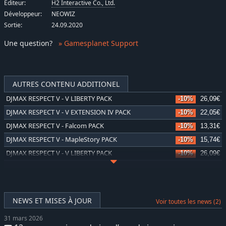
Éditeur:
H2 Interactive Co., Ltd.
Développeur:
NEOWIZ
Sortie:
24.09.2020
Une question
?
» Gamesplanet Support
AUTRES CONTENU ADDITIONEL
DJMAX RESPECT V - V LIBERTY PACK
-10%
26,09€
DJMAX RESPECT V - V EXTENSION IV PACK
-10%
22,05€
DJMAX RESPECT V - Falcom PACK
-10%
13,31€
DJMAX RESPECT V - MapleStory PACK
-10%
15,74€
DJMAX RESPECT V - V LIBERTY PACK
-10%
26,09€
DJMAX RESPECT V - TEKKEN PACK
-10%
15,74€
DJMAX RESPECT V - V LIBERTY II PACK
-10%
26,09€
DJMAX RESPECT V - Blue Archive PACK
-10%
17,55€
NEWS ET MISES À JOUR
Voir toutes les news (2)
DJMAX RESPECT V - V LIBERTY III PACK
-10%
26,09€
31 mars 2026
DJMAX RESPECT V - Arcaea PACK
-10%
15,75€