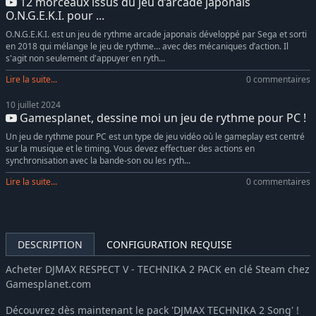
12 morceaux issus du jeu d’arcade japonais
DJMAX RESPECT V - O.N.G.E.K.I. PACK
-10%
15,74€
O.N.G.E.K.I. pour ...
DJMAX RESPECT V - V EXTENSION II Original Soundtrack
-10%
7,37€
O.N.G.E.K.I. est un jeu de rythme arcade japonais développé par Sega et sorti
en 2018 qui mélange le jeu de rythme… avec des mécaniques d’action. Il
DJMAX RESPECT V - V EXTENSION IV Original Soundtrack
-10%
8,78€
s'agit non seulement d'appuyer en ryth...
DJMAX RESPECT V - The Clear Blue Sky GEAR PACK
-10%
7,37€
Lire la suite...
0 commentaires
DJMAX Respect V - respect original soundtrack
-10%
7,37€
10 juillet 2024
DJMAX RESPECT V - EZ2ON PACK
-10%
15,74€
Gamesplanet, dessine moi un jeu de rythme pour PC !
DJMAX RESPECT V - BLACK SQUARE PACK
-10%
15,11€
Un jeu de rythme pour PC est un type de jeu vidéo où le gameplay est centré
DJMAX RESPECT V - CHUNITHM PACK
-10%
7,37€
sur la musique et le timing. Vous devez effectuer des actions en
synchronisation avec la bande-son ou les ryth...
DJMAX RESPECT V - Clazziquai Edition PACK
-10%
15,11€
Lire la suite...
0 commentaires
DJMAX RESPECT V - Cytus Pack
-10%
11,24€
DJMAX RESPECT V - Deemo Pack
-10%
11,24€
DJMAX RESPECT V - Muse Dash PACK
-10%
15,74€
DJMAX RESPECT V - Portable 2 Original Soundtrack(REMASTERED)
-10%
7,37€
DESCRIPTION
CONFIGURATION REQUISE
DJMAX RESPECT V - Portable Original Soundtrack(REMASTERED)
-10%
7,37€
Acheter DJMAX RESPECT V - TECHNIKA 2 PACK en clé Steam chez
DJMAX RESPECT V - TECHNIKA TUNE & Q ORIGINAL SOUNDTRACK
-10%
7,37€
Gamesplanet.com
DJMAX RESPECT V - TECHNIKA TUNE & Q Pack
-10%
15,11€
Découvrez dès maintenant le pack 'DJMAX TECHNIKA 2 Song' !