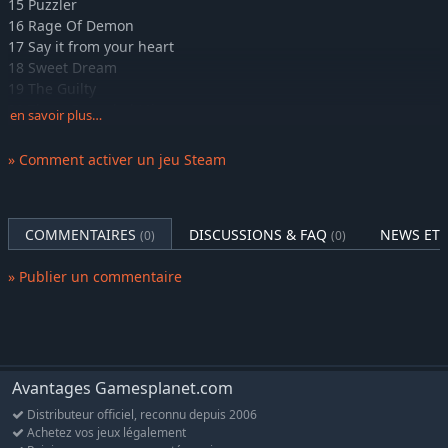
15 Puzzler
DJMAX RESPECT V - So Happy Gear Pack
-10%
7,37€
16 Rage Of Demon
DJMAX RESPECT V - Portable 3 PACK
-11%
14,99€
17 Say it from your heart
DJMAX RESPECT V - Lisrim Gear Pack
18 Sweet Dream
-10%
7,37€
19 The Guilty
DJMAX RESPECT V - GROOVE COASTER PACK
-10%
11,24€
20 Thor ~Extended Mix~
en savoir plus…
DJMAX RESPECT V - GIRLS' FRONTLINE PACK
-10%
3,59€
21 Trip
DJMAX RESPECT V - ESTIMATE PACK
-10%
7,37€
22 XLASHER
» Comment activer un jeu Steam
23 Y ~Extended Mix~
DJMAX RESPECT V - Emotional Sense PACK
-10%
7,37€
24 End of Mythology
COMMENTAIRES
DISCUSSIONS & FAQ
NEWS ET 
(0)
(0)
» Publier un commentaire
Avantages Gamesplanet.com
Distributeur officiel, reconnu depuis 2006
Achetez vos jeux légalement