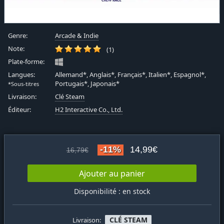
Genre:
Arcade & Indie
Note:
(1)
Plate-forme:
Langues:
Allemand*, Anglais*, Français*, Italien*, Espagnol*,
Portugais*, Japonais*
*Sous-titres
Livraison:
Clé Steam
Éditeur:
H2 Interactive Co., Ltd.
-11%
14,99€
16,79€
Ajouter au panier
Disponibilité : en stock
CLÉ STEAM
Livraison: