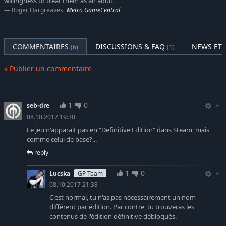
Void Walker's Arsenal
Grâce au pack d'extension Void
willingness to treat them as an adult."
Walker's Arsenal, débloquez les quatre packs de contenu qui
Roger Hargreaves
Metro GameCentral
n’étaient jusqu’alors disponibles que si vous aviez
précommandé Dishonored. Ces packs de contenu proposent
des bonus de personnages uniques, des emplacements
COMMENTAIRES
DISCUSSIONS & FAQ
NEWS ET 
(6)
(1)
supplémentaires pour charmes d'os et bien d'autres choses.
» Publier un commentaire
1
0
seb-dre
08.10.2017 19:30
Le jeu n'apparait pas en "Definitive Edition" dans Steam, mais
comme celui de base?...
reply
1
0
Lucska
GP Team
08.10.2017 21:33
C'est normal, tu n'as pas nécessairement un nom
différent par édition. Par contre, tu trouveras les
contenus de l'édition définitive débloqués.