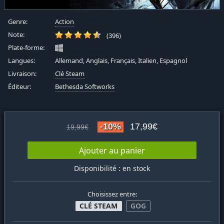
Genre:
Action
Note:
(396)
Plate-forme:
Langues:
Allemand, Anglais, Français, Italien, Espagnol
Livraison:
Clé Steam
Éditeur:
Bethesda Softworks
-10%
17,99€
19,99€
Ajouter au panier
Disponibilité : en stock
Choisissez entre:
CLÉ STEAM
GOG