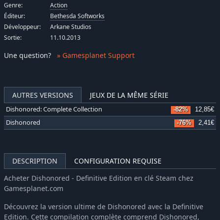
Genre:
Action
Éditeur:
Bethesda Softworks
Développeur:
Arkane Studios
Sortie:
11.10.2013
Une question
?
» Gamesplanet Support
AUTRES VERSIONS
JEUX DE LA MÊME SÉRIE
Dishonored: Complete Collection
-82%
12,85€
Dishonored
-76%
2,41€
DESCRIPTION
CONFIGURATION REQUISE
Acheter Dishonored - Definitive Edition en clé Steam chez
Gamesplanet.com
Découvrez la version ultime de Dishonored avec la Definitive
Edition. Cette compilation complète comprend Dishonored,