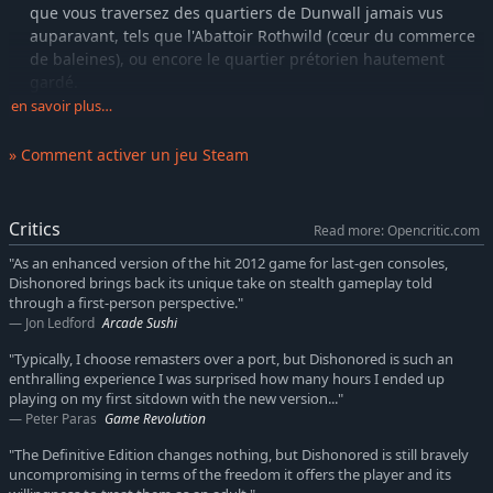
que vous traversez des quartiers de Dunwall jamais vus
auparavant, tels que l'Abattoir Rothwild (cœur du commerce
de baleines), ou encore le quartier prétorien hautement
gardé.
en savoir plus…
Les Sorcières de Brigmore
Dans Les Sorcières de Brigmore,
reprenez le contrôle de Daud, l'assassin légendaire. Cette
» Comment activer un jeu Steam
conclusion à l'histoire de Daud vous mettra aux prises avec
des gangs belliqueux ainsi que le dangereux cercle des
sorcières de Brigmore. Découvrez de nouveaux quartiers
inédits de Dunwall, tels que Drapers Ward et le manoir
Critics
Read more: Opencritic.com
Brigmore – où vous rencontrerez des forces surnaturelles
"As an enhanced version of the hit 2012 game for last-gen consoles,
qui mettront à l'épreuve vos nouvelles armes et
Dishonored brings back its unique take on stealth gameplay told
compétences.
through a first-person perspective."
Jon Ledford
Arcade Sushi
Dunwall City Trials
Dans Dunwall City Trials, redécouvrez le
système de combat flexible, les mécaniques de furtivité et
"Typically, I choose remasters over a port, but Dishonored is such an
l'univers particulier de Dishonored grâce à 10 cartes
enthralling experience I was surprised how many hours I ended up
distinctes comprenant de nombreuses épreuves. Testez vos
playing on my first sitdown with the new version..."
compétences de furtivité, de combat et de mobilité en
Peter Paras
Game Revolution
relevant des défis pointus, débloquez de nouveaux succès et
"The Definitive Edition changes nothing, but Dishonored is still bravely
secrets, et grimpez dans les classements mondiaux en ligne.
uncompromising in terms of the freedom it offers the player and its