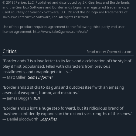
© 2019 IPerion, LLC. Published and distributed by 2K. Gearbox and Borderlands,
Key Features
and the Gearbox Software and Borderlands logos, are registered trademarks, all
used courtesy of Gearbox Software, LLC. 2K and the 2K logo are trademarks of
UNE AVENTURE COMPLÈTEMENT FOLLE
Take-Two Interactive Software, Inc. All rights reserved.
Use of this product requires agreement to the following third party end user
Empêchez les Jumeaux Calypso d'unifier les clans de bandits et
license agreement: http://www.take2games.com/eula/
de mettre la main sur le plus grand pouvoir de la galaxie. Seul
un Chasseur de l'Arche aguerri, avec son arsenal et ses alliés,
pourra les arrêter !
Critics
Read more: Opencritic.com
VOTRE CHASSEUR DE L'ARCHE, VOTRE STYLE DE JEU
"Borderlands 3 is a love letter to its fans and a celebration of the style of
play it first popularized. Filled with characters from previous
Incarnez l'un des quatre nouveaux Chasseurs de l'Arche, avec
installments, and unapologetic in its..."
chacun ses compétences, son style de jeu et ses options de
Matt Miller
Game Informer
personnalisations. Tous sont capables des plus grands exploits
"Borderlands 3 sticks to its guns and outdoes itself with an amazing
en solo, mais ensemble, rien ne pourra les arrêter.
arsenal of weapons, humor, and missions."
James Duggan
IGN
Moze L'ARTILLEUSE : quand Moze a besoin d'un coup de
main, elle fait apparaître son méca, l'Ours de fer, pour une
"Borderlands 3 isn't a huge step forward, but its ridiculous brand of
puissance de feu phénoménale.
mayhem confidently expands on the distinctive strengths of the series."
Daniel Bloodworth
Easy Allies
Amara LA SIRÈNE : cette combattante douée et sûre d'elle
peut invoquer des poings immatériels pour écraser ses
ennemis.