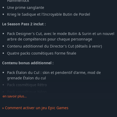
Hammerlock
Une prime sanglante
Krieg le Sadique et l'Incroyable Butin de Pordel
Le Season Pass 2 inclut :
Pack Designer's Cut, avec le mode Butin & Surin et un nouvel
arbre de compétences pour chaque personnage
Contenu additionnel du Director's Cut (détails à venir)
Quatre packs cosmétiques Forme finale
Contenu bonus additionnel :
Pack Étalon du Cul : skin et pendentif d'arme, mod de
grenade Étalon du cul
Pack cosmétique Rétro
Pack cosmétique Néon
en savoir plus…
Pack cosmétique Gearbox
Pack d'armes Boîte à jouets
» Comment activer un jeu Epic Games
Mods boosters d'EXP et de butin