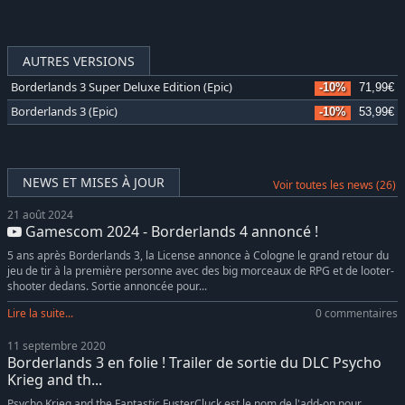
AUTRES VERSIONS
Borderlands 3 Super Deluxe Edition (Epic)
-10%
71,99€
Borderlands 3 (Epic)
-10%
53,99€
NEWS ET MISES À JOUR
Voir toutes les news (26)
21 août 2024
Gamescom 2024 - Borderlands 4 annoncé !
5 ans après Borderlands 3, la License annonce à Cologne le grand retour du
jeu de tir à la première personne avec des big morceaux de RPG et de looter-
shooter dedans. Sortie annoncée pour...
Lire la suite...
0 commentaires
11 septembre 2020
Borderlands 3 en folie ! Trailer de sortie du DLC Psycho
Krieg and th...
Psycho Krieg and the Fantastic FusterCluck est le nom de l'add-on pour