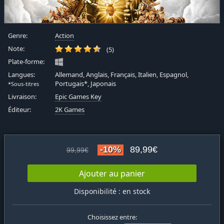
Genre:
Action
Note:
(5)
Plate-forme:
Langues:
Allemand, Anglais, Français, Italien, Espagnol,
Portugais*, Japonais
*Sous-titres
Livraison:
Epic Games Key
Éditeur:
2K Games
-10%
89,99€
99,99€
Ajouter au panier
Disponibilité : en stock
Choisissez entre: