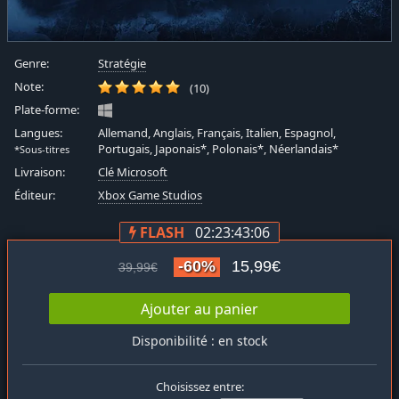
Genre:
Stratégie
Note:
(10)
Plate-forme:
Langues:
Allemand, Anglais, Français, Italien, Espagnol,
Portugais, Japonais*, Polonais*, Néerlandais*
*Sous-titres
Livraison:
Clé Microsoft
Éditeur:
Xbox Game Studios
FLASH
02:23:43:05
-60%
15,99€
39,99€
Ajouter au panier
Disponibilité : en stock
Choisissez entre: