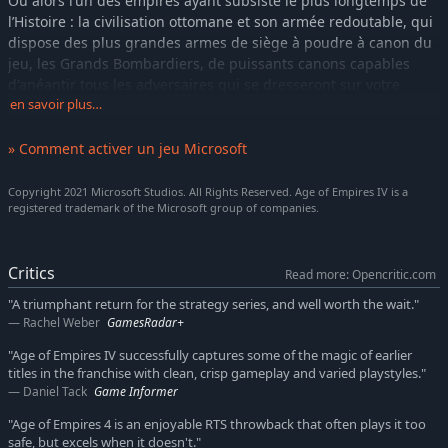
Ou alors l’un des empires ayant subsisté le plus longtemps de
l’Histoire : la civilisation ottomane et son armée redoutable, qui
dispose des plus grandes armes de siège à poudre à canon du
jeu, les Grands Bombardiers, de puissants canons capables
d'anéantir tous les adversaires qui se dresseront sur votre
chemin.
en savoir plus…
Personnalisez vos parties avec des mods (beta)
- Jouez comme
» Comment activer un jeu Microsoft
vous le souhaitez et personnalisez vos parties grâce aux outils
de contenu de la version beta de Mod Editor. Créez vos propres
Copyright 2021 Microsoft Studios. All Rights Reserved. Age of Empires IV is a
cartes pour des parties en escarmouche ou multijoueur,
registered trademark of the Microsoft group of companies.
concevez des scénarios de mission uniques, assemblez des kits
de réglages et inventez de nouveaux modes de jeu pour Age of
Empires IV.
Critics
Read more: Opencritic.com
Retour vers l'Histoire
"A triumphant return for the strategy series, and well worth the wait."
- Le passé est un prologue à votre
Rachel Weber
GamesRadar+
immersion dans le cadre historique de 10 civilisations inédites
à travers le monde. Dans votre quête de victoire, vous
"Age of Empires IV successfully captures some of the magic of earlier
rencontrerez les empires anglais et chinois, en passant par le
titles in the franchise with clean, crisp gameplay and varied playstyles."
sultanat de Delhi. Construisez des villes, gérez vos ressources
Daniel Tack
Game Informer
et dirigez vos troupes au combat, sur terre ou en mer, à travers
"Age of Empires 4 is an enjoyable RTS throwback that often plays it too
8 campagnes uniques et 35 missions qui s'étalent sur plus de
safe, but excels when it doesn't."