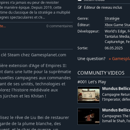
pires n’a jamais eu peur de revisiter
Éditeur de niveau inclus
e de manière épique. Depuis 2019, cette
ltime du classique de la stratégie a multiplié
gnes spectaculaires et c’e...
Genre:
Stratégie
Éditeur:
Xbox Game Stu
te...
0 commentaires
Développeur:
World's Edge, 
Tantalus Media
CaptureAge, Fer
Sortie:
06.05.2025
n clé Steam chez Gamesplanet.com
Une question
?
» Gamespl
ère extension d'Age of Empires II:
ent dans une lutte pour la suprématie
COMMUNITY VIDEOS
s nouvelles campagnes aux commandes
#001 Let's Play
nt de ses unités, technologies et
Mundus Bellic
lorez l'histoire médiévale aux
Campagne Return
s Jürchen et les Khitan !
l'Imperator, défen
Mundus Bellic
Campagnes The M
sez le rêve de Liu Bei de restaurer
Ismaïl le Shah, l'or
 garde de la plume blanche, des
quent, et le char de guerre, un