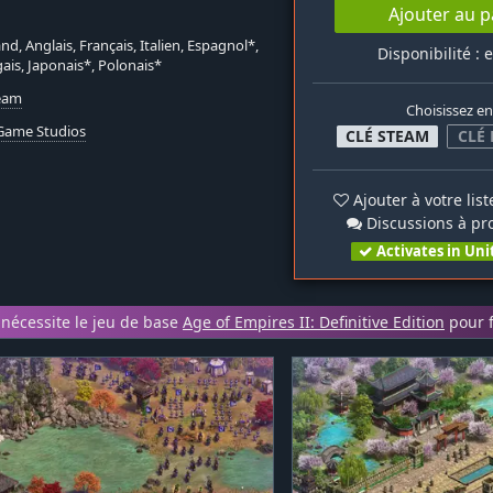
Ajouter au p
nd, Anglais, Français, Italien, Espagnol*,
Disponibilité : 
ais, Japonais*, Polonais*
team
Choisissez en
Game Studios
CLÉ STEAM
CLÉ
Ajouter à votre lis
Discussions à pr
Activates in Uni
nécessite le jeu de base
Age of Empires II: Definitive Edition
pour f