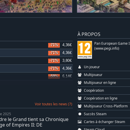
À PROPOS
Pan European Game I
-71%
4,36€
(www.pegi.info)
-71%
4,36€
-71%
3,80€
Un joueur
-71%
4,36€
Multijoueur
-59%
6,14€
Multijoueur en ligne
-52%
9,69€
Coopération
Coopération en ligne
Voir toutes les news (7)
Multijoueur Cross-Platform
Succès Steam
re 2025
dre le Grand tient sa Chronique
Cartes à échanger Steam
ge of Empires II: DE
Steam Cloud