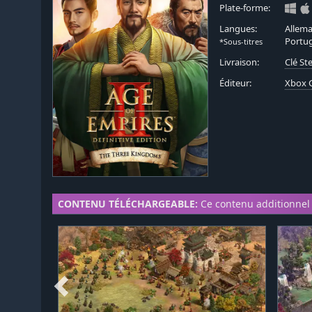
Plate-forme:
Langues:
Allema
Portug
*Sous-titres
Livraison:
Clé S
Éditeur:
Xbox 
CONTENU TÉLÉCHARGEABLE:
Ce contenu additionnel 