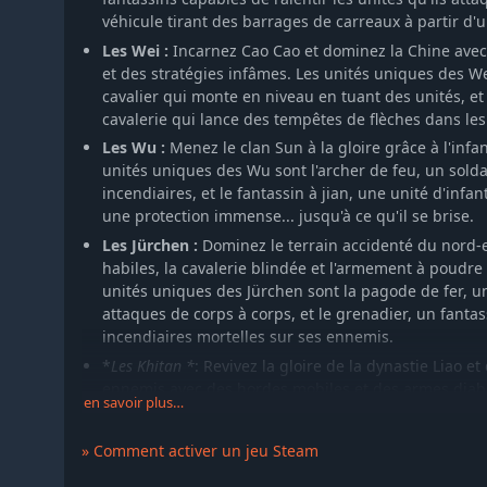
véhicule tirant des barrages de carreaux à partir d'
Les Wei :
Incarnez Cao Cao et dominez la Chine avec
et des stratégies infâmes. Les unités uniques des Wei
cavalier qui monte en niveau en tuant des unités, et 
cavalerie qui lance des tempêtes de flèches dans le
Les Wu :
Menez le clan Sun à la gloire grâce à l'infa
unités uniques des Wu sont l'archer de feu, un soldat
incendiaires, et le fantassin à jian, une unité d'infan
une protection immense... jusqu'à ce qu'il se brise.
Les Jürchen :
Dominez le terrain accidenté du nord-e
habiles, la cavalerie blindée et l'armement à poudre 
unités uniques des Jürchen sont la pagode de fer, un
attaques de corps à corps, et le grenadier, un fant
incendiaires mortelles sur ses ennemis.
*
Les Khitan *
: Revivez la gloire de la dynastie Liao et
ennemis avec des hordes mobiles et des armes diabo
en savoir plus…
Khitan sont le liao dao, un fantassin dont les coups 
durables, et le trébuchet monté, un puissant engin 
» Comment activer un jeu Steam
chameaux. De plus, au lieu de cultiver, les Khitan ré
pâturages, qui peuvent être entretenus par deux vill