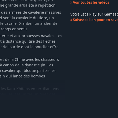
Voir toutes les vidéos
une grande arbalète à répétition.
 des armées de cavalerie massives
Votre Let’s Play sur Game
 sont la cavalerie du tigre, un
Suivez ce lien pour en savoi
le cavalier Xianbei, un archer de
s rangs ennemis.
nterie et aux prouesses navales. Les
 à distance qui tire des flèches
terie lourde dont le bouclier offre
st de la Chine avec les chasseurs
à canon de la dynastie Jin. Les
 cavalier qui bloque parfois les
assin qui lance des bombes
 des Kara-Khitans en terrifiant vos
liques. Les unités uniques des
d'épée mortels infligent des dégâts
de siège transporté par des
coltent leur nourriture dans les
ageois au lieu d'un seul.