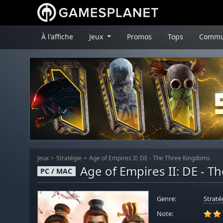
À l'affiche
Jeux
Promos
Tops
Commu
Jeux
Stratégie
Age of Empires II: DE - The Three Kingdoms
Age of Empires II: DE - 
PC / MAC
Genre:
Straté
Note: