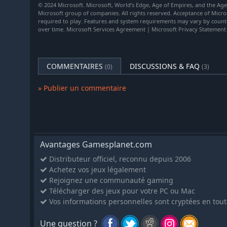
© 2024 Microsoft. Microsoft, World’s Edge, Age of Empires, and the Ag
Microsoft group of companies. All rights reserved. Acceptance of Micr
Les Trois Royaumes introduisent également plusieurs no
required to play. Features and system requirements may vary by count
pour une immersion accrue dans l'histoire chinoise :
over time. Microsoft Services Agreement | Microsoft Privacy Statement
La cavalerie Hei Guang :
Des cavaliers lourdement bl
base et d'élite remplace les chevaliers, les cavaliers
et les Wu.
COMMENTAIRES
DISCUSSIONS & FAQ
(0)
(3)
Les mangonneaux :
Des moteurs mobiles et mortels 
» Publier un commentaire
Wu une excellente option de siège à longue portée en
Les lou chuans :
De véritables forteresses flottantes 
navires de guerre et bâtiments. Disponibles pour les 
Wei et les Wu.
Les lanciers de feu :
Une infanterie brandissant une 
Avantages Gamesplanet.com
une attaque à distance explosive. Disponible pour les
Distributeur officiel, reconnu depuis 2006
Coréens et les Vietnamiens.
Achetez vos jeux légalement
Les chariots-fusées :
Ces engins de siège remplacen
Rejoignez une communauté gaming
volée de fusées incendiaires sur les ennemis. Dispon
Télécharger des jeux pour votre PC ou Mac
les Khitan et les Coréens.
Vos informations personnelles sont cryptées en tout
Les navires Dragons :
Les navires incendiaires les pl
Chinois !
Une question ?