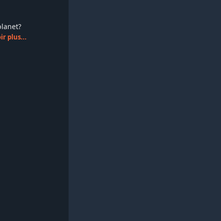
splanet?
r plus...