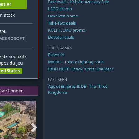
Bethesda's 40th Anniversary Sale
anier
LEGO promo
en stock
Devolver Promo
Take-Two deals
KOEI TECMO promo
tre:
Dovetail deals
 MICROSOFT
TOP 3 GAMES
Palworld
te de souhaits
MARVEL Tōkon: Fighting Souls
opos du jeu
IRON NEST: Heavy Turret Simulator
ted States
LAST SEEN
Age of Empires II: DE - The Three
onctionner.
Kingdoms