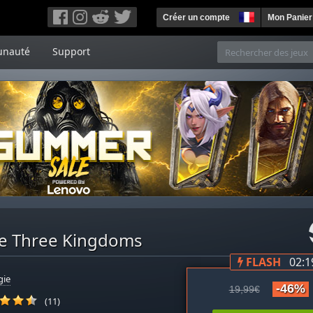
Créer un compte
Mon Panier
nauté
Support
The Three Kingdoms
FLASH
02:1
gie
-46%
19,99€
(11)