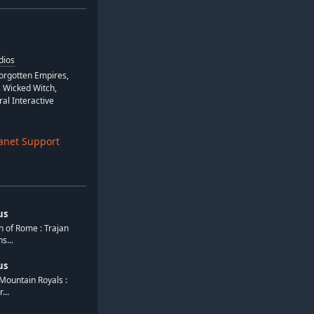
dios
Forgotten Empires,
, Wicked Witch,
al Interactive
anet Support
us
 of Rome : Trajan
s...
us
ountain Royals :
...