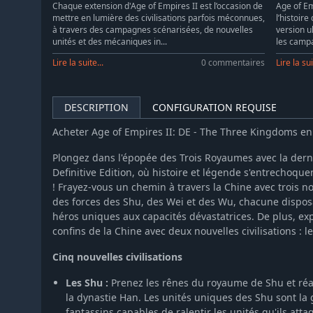
Chaque extension d'Age of Empires II est l’occasion de
Age of Em
mettre en lumière des civilisations parfois méconnues,
l’histoir
à travers des campagnes scénarisées, de nouvelles
version u
unités et des mécaniques in...
les campa
Lire la suite...
0 commentaires
Lire la sui
DESCRIPTION
CONFIGURATION REQUISE
Acheter Age of Empires II: DE - The Three Kingdoms e
Plongez dans l'épopée des Trois Royaumes avec la derni
Definitive Edition, où histoire et légende s'entrechoqu
! Frayez-vous un chemin à travers la Chine avec troi
des forces des Shu, des Wei et des Wu, chacune disposa
héros uniques aux capacités dévastatrices. De plus, exp
confins de la Chine avec deux nouvelles civilisations : le
Cinq nouvelles civilisations
Les Shu :
Prenez les rênes du royaume de Shu et réali
la dynastie Han. Les unités uniques des Shu sont la
fantassins capables de ralentir les unités qu'ils atta