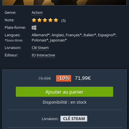
Genre:
Action
Note:
(5)
Plate-forme:
Langues:
Allemand*, Anglais, Français*, Italien*, Espagnol*,
Polonais*, Japonais*
*Sous-titres
Livraison:
Clé Steam
Éditeur:
IO Interactive
-10%
71,99€
79,99€
Ajouter au panier
Disponibilité : en stock
CLÉ STEAM
Livraison: