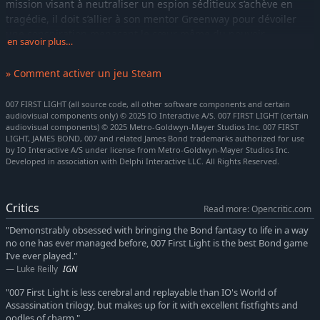
mission visant à neutraliser un espion séditieux s’achève en
tragédie, il doit s’allier à son mentor Greenway pour dévoiler
une conspiration menaçant le cœur même du pouvoir.
en savoir plus…
DEVENEZ 007
» Comment activer un jeu Steam
Découvrez l’histoire inédite et revisitée des origines de James
Bond, et suivez le parcours tumultueux d’un jeune héros
007 FIRST LIGHT (all source code, all other software components and certain
devenu le meilleur agent du MI6.
audiovisual components only) © 2025 IO Interactive A/S. 007 FIRST LIGHT (certain
audiovisual components) © 2025 Metro-Goldwyn-Mayer Studios Inc. 007 FIRST
UNE AVENTURE D’ESPIONNAGE PALPITANTE
LIGHT, JAMES BOND, 007 and related James Bond trademarks authorized for use
Embarquez pour des missions exotiques, pilotez des véhicules
by IO Interactive A/S under license from Metro-Goldwyn-Mayer Studios Inc.
iconiques et plongez dans une aventure digne d’un film, à la
Developed in association with Delphi Interactive LLC. All Rights Reserved.
poursuite d’un agent séditieux ayant toujours une longueur
d’avance.
Critics
Read more: Opencritic.com
L’ESPION, C’EST VOUS
"Demonstrably obsessed with bringing the Bond fantasy to life in a way
Optez pour la discrétion ou la bagarre. Combat à mains nues
no one has ever managed before, 007 First Light is the best Bond game
ou armes à feu, gadgets ou infiltration, bluff sous le nez de
I’ve ever played."
l’ennemi, le choix vous appartient.
Luke Reilly
IGN
BIENVENUE AU MI6
"007 First Light is less cerebral and replayable than IO's World of
Testez vos aptitudes d’espion et rejouez vos missions préférées
Assassination trilogy, but makes up for it with excellent fistfights and
oodles of charm."
avec des modificateurs additionnels, pour encore plus de plaisir