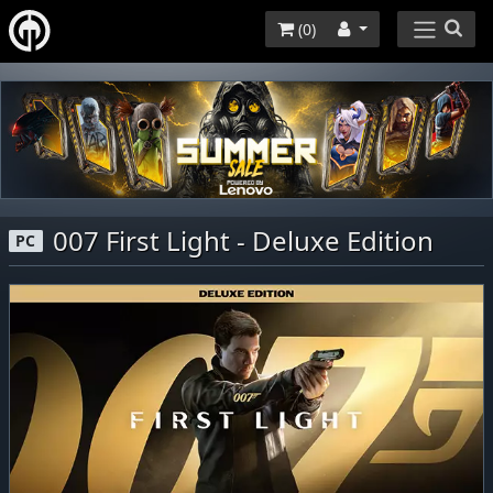
(
0
)
007 First Light - Deluxe Edition
PC