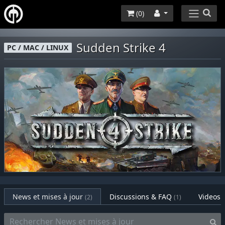
(
0
)
Sudden Strike 4
PC / MAC / LINUX
News et mises à jour
Discussions & FAQ
Videos
(2)
(1)
(