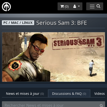
(
0
)
Serious Sam 3: BFE
PC / MAC / LINUX
News et mises à jour
Discussions & FAQ
Videos
(0)
(0)
(