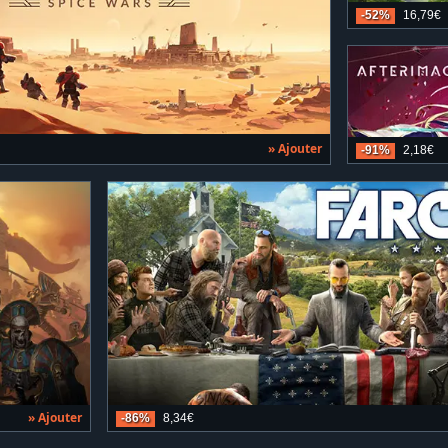
-52%
16,79€
» Ajouter
-91%
2,18€
» Ajouter
-86%
8,34€