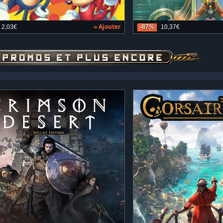
» Ajouter
2,03€
-87%
10,37€