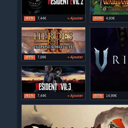
» Ajouter
-81%
7,44€
-51%
4,93€
» Ajouter
-65%
7,08€
» Ajouter
-57%
14,99€
-81%
7,44€