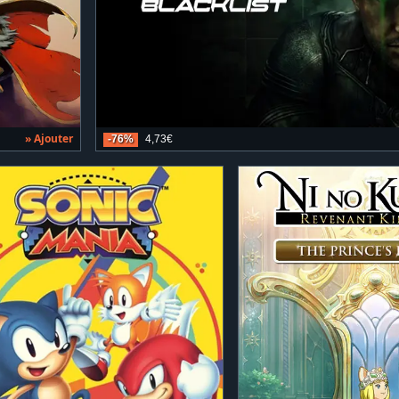
» Ajouter
-76%
4,73€