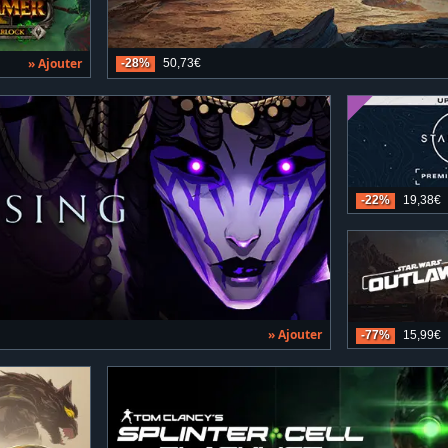
» Ajouter
-28%
50,73€
-22%
19,38€
» Ajouter
-77%
15,99€