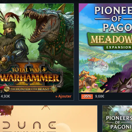
» Ajouter
4,93€
-35%
9,68€