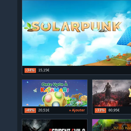
-34%
15,15€
» Ajouter
-49%
20,51€
-33%
80,95€