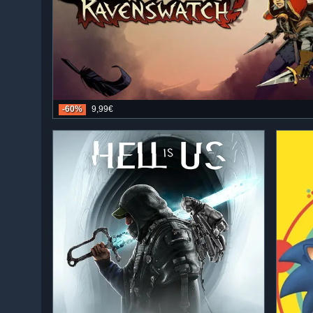
-60%
9,99€