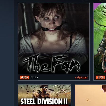
» Ajouter
-90%
0,57€
-51%