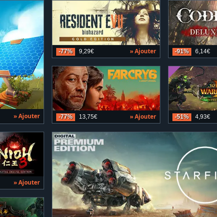
» Ajouter
-77%
9,29€
-91%
6,14€
» Ajouter
» Ajouter
-77%
13,75€
-51%
4,93€
» Ajouter