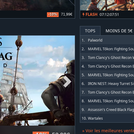
FLASH
07:12:07:48
-10%
71,99€
TOPS
MOINS DE 5€
1.
Palworld
2.
MARVEL Tōkon: Fighting Sou
3.
4.
5.
6.
7.
8.
9.
10.
Wartales
» Voir les meilleures vent