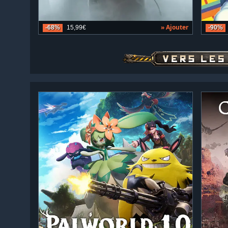
» Ajouter
-68%
15,99€
-90%