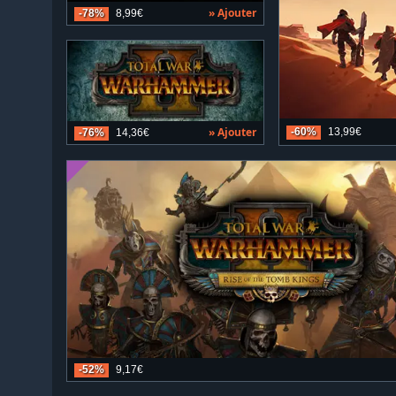
» Ajouter
-78%
8,99€
» Ajouter
-60%
13,99€
-76%
14,36€
-52%
9,17€