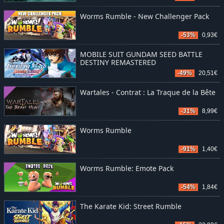
Worms Rumble - New Challenger Pack
-53%
0,93€
MOBILE SUIT GUNDAM SEED BATTLE
DESTINY REMASTERED
-49%
20,51€
Wartales - Contrat : La Traque de la Bête
-31%
8,99€
Worms Rumble
-91%
1,40€
Worms Rumble: Emote Pack
-54%
1,84€
The Karate Kid: Street Rumble