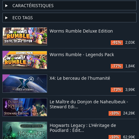
CARACTÉRISTIQUES
ECO TAGS
Worms Rumble Deluxe Edition
-91%
2,03€
Worms Rumble - Legends Pack
-77%
1,84€
X4: Le berceau de l'humanité
-73%
3,99€
Le Maître du Donjon de Naheulbeuk -
Steward Edi...
-10%
24,28€
Hogwarts Legacy : L'Héritage de
Poudlard : Édit...
-10%
62,99€