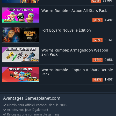
-15%
33,99€
Worms Rumble - Action All-Stars Pack
-10%
4,49€
Fort Boyard Nouvelle Édition
-79%
5,16€
Worms Rumble: Armageddon Weapon
Skin Pack
-62%
0,95€
Worms Rumble - Captain & Shark Double
Pack
-72%
1,40€
Avantages Gamesplanet.com
Distributeur officiel, reconnu depuis 2006
Achetez vos jeux légalement
Rejoignez une communauté gaming