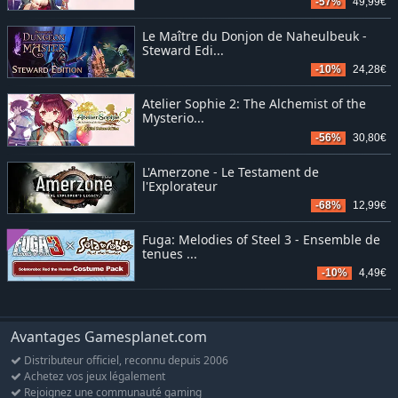
-57%
49,99€
Le Maître du Donjon de Naheulbeuk -
Steward Edi...
-10%
24,28€
Atelier Sophie 2: The Alchemist of the
Mysterio...
-56%
30,80€
L'Amerzone - Le Testament de
l'Explorateur
-68%
12,99€
Fuga: Melodies of Steel 3 - Ensemble de
tenues ...
-10%
4,49€
Avantages Gamesplanet.com
Distributeur officiel, reconnu depuis 2006
Achetez vos jeux légalement
Rejoignez une communauté gaming