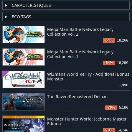
CARACTÉRISTIQUES
ECO TAGS
Mega Man Battle Network Legacy
Collection Vol. 2
-54%
18,26€
Mega Man Battle Network Legacy
Collection Vol. 1
-54%
18,26€
WiZmans World Re;Try - Additional Bonus
Monster...
1,99€
The Raven Remastered Deluxe
-79%
5,16€
Monster Hunter World: Iceborne Master
Edition -...
-79%
14,74€