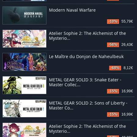
Modern Naval Warfare
-10%
55,79€
Atelier Sophie 2: The Alchemist of the
Mysterio...
-56%
26,43€
Le Maître du Donjon de Naheulbeuk
-68%
8,12€
METAL GEAR SOLID 3: Snake Eater -
Master Collec...
-15%
16,99€
METAL GEAR SOLID 2: Sons of Liberty -
Master Co...
-15%
16,99€
Atelier Sophie 2: The Alchemist of the
Mysterio...